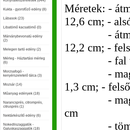
Konyhafelszerelések (644)
Méretek: - átm
Kukta - gyorsfőző edény (8)
12,6 cm; - als
Lábasok (23)
Libatömő kacsatömő (0)
- átmérő f
Márványbevonatú edény
(2)
12,2 cm; - fel
Melegen tartó edény (2)
- fal vast
Mérleg - Háztartási mérleg
(6)
- magasság
Morzsafogó -
kenyérszeletelő tálca (3)
1,3 cm; - fels
Mozsár (14)
Műanyag edények (18)
- magasság
Narancsprés, citromprés,
citrusprés (1)
cm
Nektárkészítő edény (6)
- tömeg: 
Nokedliszaggatók -
Galuskaszaggatók (18)