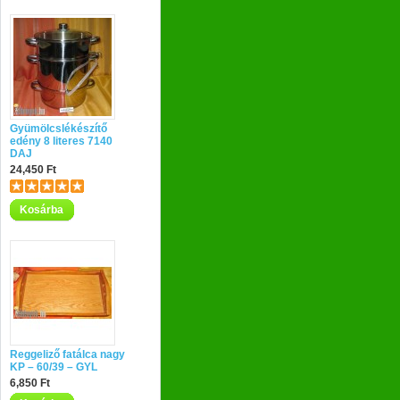
Gyümölcslékészítő
edény 8 literes 7140
DAJ
24,450 Ft
Kosárba
Reggeliző fatálca nagy
KP – 60/39 – GYL
6,850 Ft