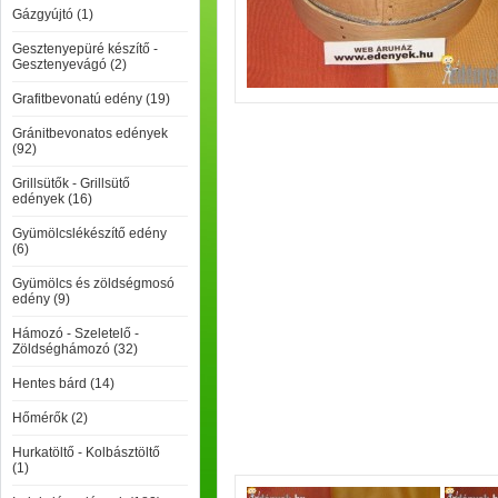
Gázgyújtó (1)
Gesztenyepüré készítő -
Gesztenyevágó (2)
Grafitbevonatú edény (19)
Gránitbevonatos edények
(92)
Grillsütők - Grillsütő
edények (16)
Gyümölcslékészítő edény
(6)
Gyümölcs és zöldségmosó
edény (9)
Hámozó - Szeletelő -
Zöldséghámozó (32)
Hentes bárd (14)
Hőmérők (2)
Hurkatöltő - Kolbásztöltő
(1)