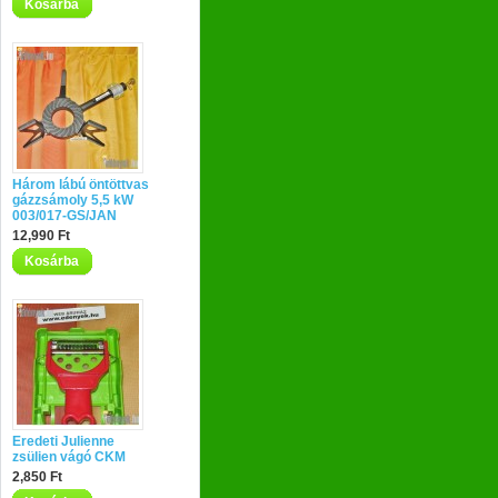
Kosárba
Három lábú öntöttvas
gázzsámoly 5,5 kW
003/017-GS/JAN
12,990 Ft
Kosárba
Eredeti Julienne
zsülien vágó CKM
2,850 Ft