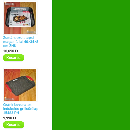
Zománcozott tepsi
magas fallal 40×34×8
cm ZNK
16,650 Ft
Kosárba
Gránit bevonatos
indukciós grillsütőlap
15483 PH
9,990 Ft
Kosárba