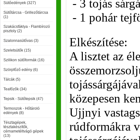
- 3 tojás sárgá
Sütőedények (327)
Sütőtárcsa - Grillezőtárcsa
- 1 pohár tejf
(1)
Szakácsfáklya - Flambírozó
pisztoly (2)
Elkészítése:
Szalonnasütővas (3)
Szeletsütők (15)
A lisztet az él
Szilikon sütőformák (16)
összemorzsolj
Szörpfőző edény (6)
Tálcák (5)
tojássárgájával
Teafőzők (34)
közepesen ke
Tepsik - Sütőtepsik (47)
Ujjnyi vastags
Termoszok - Hőtároló
edények (8)
rúdformákra vá
Tésztagépek,
tésztakészítők,
cérnametéltvágó gépek
(13)