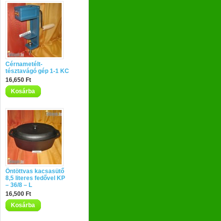
Cérnametélt-
tésztavágó gép 1-1 KC
16,650 Ft
Kosárba
Öntöttvas kacsasütő
8,5 literes fedővel KP
– 36/8 – L
16,500 Ft
Kosárba