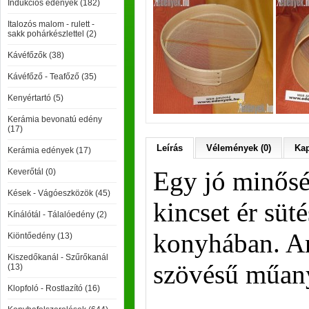
Indukciós edények (182)
Italozós malom - rulett -
sakk pohárkészlettel (2)
Kávéfőzők (38)
Kávéfőző - Teafőző (35)
Kenyértartó (5)
Kerámia bevonatú edény
(17)
Leírás
Vélemények (0)
Kap
Kerámia edények (17)
Egy jó minőség
Keverőtál (0)
Kések - Vágóeszközök (45)
kincset ér süté
Kínálótál - Tálalóedény (2)
konyhában. An
Kiöntőedény (13)
Kiszedőkanál - Szűrőkanál
szövésű műany
(13)
Klopfoló - Rostlazító (16)