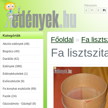
Pénznem
£
Fr.
€
Ft
Kategóriák
Főoldal
»
Fa liszts
Akciós edények (48)
Fa lisztszi
Bogrács (40)
Darálók (42)
Edények (386)
Edénykészletek (1)
Evőeszközök (9)
Fa konyhai eszközök (99)
Fazék (24)
Gázzsámoly - Gázégő (8)