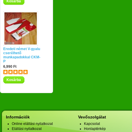
Kosárba
Eredeti német V-gyalu
cserélhető
munkapadokkal CKM-
P
6,990 Ft
Kosárba
Információk
Vevőszolgálat
Online elállási nyilatkozat
Kapcsolat
Elállási nyilatkozat
Honlaptérkép