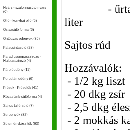
- űrtartal
Nyárs - szalonnasütő nyárs
(0)
liter
Olló - konyhai olló (5)
Ostyasütő forma (6)
Öntöttvas edények (35)
Sajtos rúd
Palacsintasütő (28)
Paradicsompasszírozó -
Halpasszírozó (4)
Hozzávalók:
Párolóedény (11)
- 1/2 kg liszt
Porcelán edény (6)
Prések - Préselők (41)
- 20 dkg zsír
Rózsafánk-sütőforma (4)
- 2,5 dkg éles
Sajtos tallérsütő (7)
Serpenyők (82)
- 2 mokkás ka
Süteménykészítők (63)