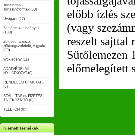
tojássárgájáv
Tortaforma -
Tortasütőformák (53)
előbb ízlés s
Üvegáru (27)
(vagy szezám
Zománcozott edények
(133)
reszelt sajtta
Zöldséghámozó,
zöldségszeletelő, V-gyalu
(90)
Sütőlemezen 1,
Wok edény (11)
előmelegített 
ADATVÉDELMI
NYILATKOZAT (0)
RENDELÉSi ÚTMUTATÓ
(0)
SZÁLLÍTÁS és FIZETÉSI
TÁJÉKOZTATÓ (0)
TELEFON (0)
Kiemelt termékek