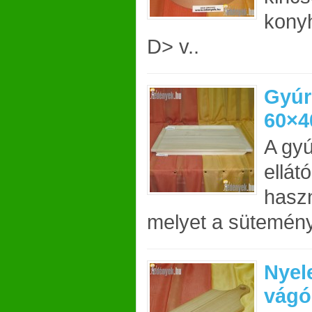
konyh
D> v..
Gyúr
60×4
A gyú
ellát
hasz
melyet a sütemény
Nyel
vágó