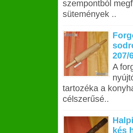
szempontból megfe
sütemények ..
Forg
sodr
207/
A for
nyújt
tartozéka a konyh
célszerűsé..
Halp
kés 