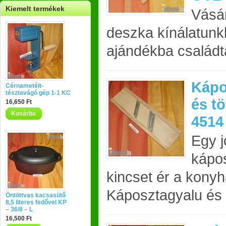
Kiemelt termékek
Vásá
deszka kínálatunkb
ajándékba családta
Kápo
Cérnametélt-
tésztavágó gép 1-1 KC
és t
16,650 Ft
Kosárba
4514
Egy 
kápos
kincset ér a konyh
Káposztagyalu és 
Öntöttvas kacsasütő
8,5 literes fedővel KP
– 36/8 – L
16,500 Ft