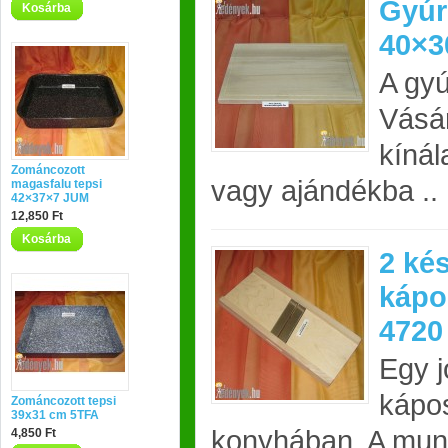
Gyúr
Kosárba
40×3
A gyú
Vásár
kínál
Zománcozott
vagy ajándékba ..
magasfalu tepsi
42×37×7 JUM
12,850 Ft
Kosárba
2 ké
kápo
4720
Egy 
kápos
Zománcozott tepsi
39x31 cm 5TFA
konyhában. A munk
4,850 Ft