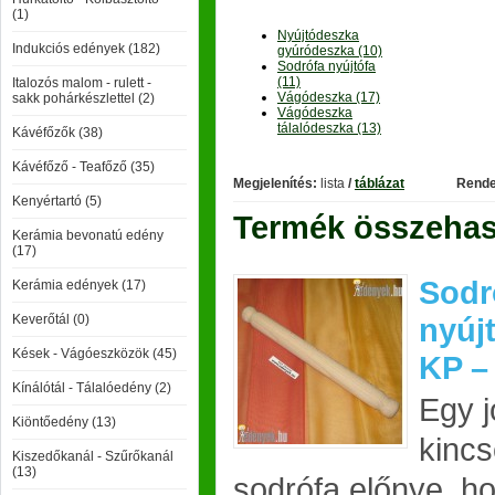
(1)
Nyújtódeszka
Indukciós edények (182)
gyúródeszka (10)
Sodrófa nyújtófa
(11)
Italozós malom - rulett -
Vágódeszka (17)
sakk pohárkészlettel (2)
Vágódeszka
tálalódeszka (13)
Kávéfőzők (38)
Kávéfőző - Teafőző (35)
Megjelenítés:
lista
/
táblázat
Rende
Kenyértartó (5)
Termék összehaso
Kerámia bevonatú edény
(17)
Sodr
Kerámia edények (17)
Keverőtál (0)
nyúj
Kések - Vágóeszközök (45)
KP –
Kínálótál - Tálalóedény (2)
Egy 
Kiöntőedény (13)
kincs
Kiszedőkanál - Szűrőkanál
(13)
sodrófa előnye, h