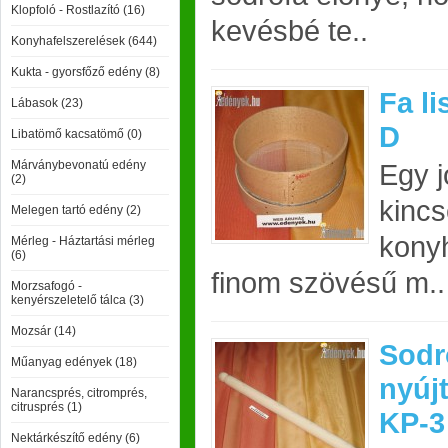
Klopfoló - Rostlazító (16)
kevésbé te..
Konyhafelszerelések (644)
Kukta - gyorsfőző edény (8)
Fa li
Lábasok (23)
D
Libatömő kacsatömő (0)
Márványbevonatú edény
Egy j
(2)
kincs
Melegen tartó edény (2)
kony
Mérleg - Háztartási mérleg
(6)
finom szövésű m..
Morzsafogó -
kenyérszeletelő tálca (3)
Mozsár (14)
Sodr
Műanyag edények (18)
nyúj
Narancsprés, citromprés,
citrusprés (1)
KP-3
Nektárkészítő edény (6)