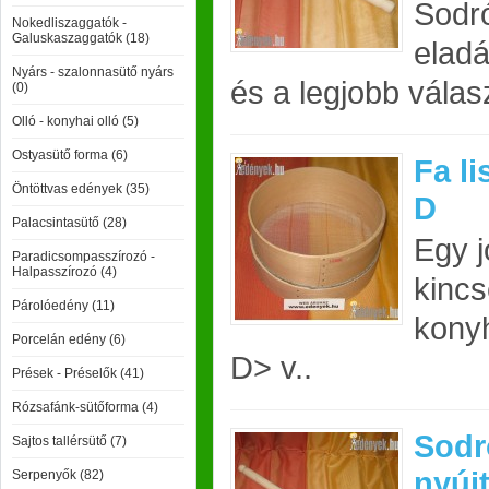
Sodró
Nokedliszaggatók -
Galuskaszaggatók (18)
eladá
Nyárs - szalonnasütő nyárs
és a legjobb vála
(0)
Olló - konyhai olló (5)
Ostyasütő forma (6)
Fa li
Öntöttvas edények (35)
D
Palacsintasütő (28)
Egy j
Paradicsompasszírozó -
Halpasszírozó (4)
kincs
Párolóedény (11)
konyh
Porcelán edény (6)
D> v..
Prések - Préselők (41)
Rózsafánk-sütőforma (4)
Sodr
Sajtos tallérsütő (7)
nyúj
Serpenyők (82)