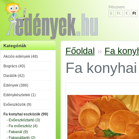
Pénznem
£
Fr.
€
Ft
Kategóriák
Főoldal
»
Fa kony
Akciós edények (48)
Fa konyhai
Bogrács (40)
Darálók (42)
Edények (386)
Edénykészletek (1)
Evőeszközök (9)
Fa konyhai eszközök (99)
- Evőeszköztartó (3)
- Fa evőeszköz (4)
- Fakanál (9)
- Fakanáltartó (2)