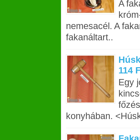
A fak
króm
nemesacél. A fakan
fakanáltart..
Húsk
114 
Egy j
kincs
főzés
konyhában. <Húsk
Faka