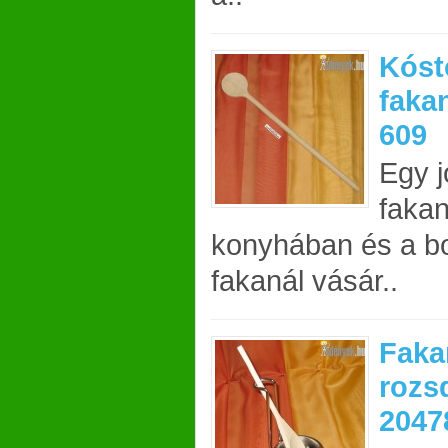
Kóst
faka
609
Egy j
fakan
konyhában és a bo
fakanál vásár..
Faka
rozs
2047