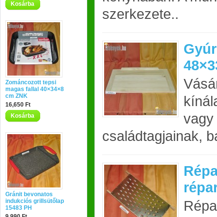
Kosárba
szerkezete..
Gyúr
48×3
Vásár
Zománcozott tepsi
magas fallal 40×34×8
cm ZNK
kínál
16,650 Ft
vagy
Kosárba
családtagjainak, ba
Répa
répa
Gránit bevonatos
indukciós grillsütőlap
Répa
15483 PH
9,990 Ft