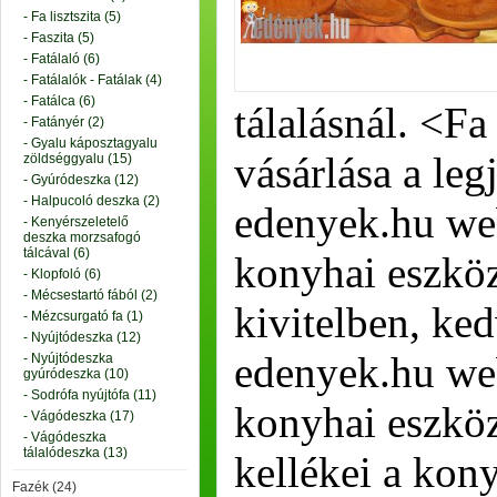
- Fa lisztszita (5)
- Faszita (5)
- Fatálaló (6)
- Fatálalók - Fatálak (4)
- Fatálca (6)
tálalásnál. <F
- Fatányér (2)
- Gyalu káposztagyalu
vásárlása a leg
zöldséggyalu (15)
- Gyúródeszka (12)
- Halpucoló deszka (2)
edenyek.hu we
- Kenyérszeletelő
deszka morzsafogó
tálcával (6)
konyhai eszkö
- Klopfoló (6)
- Mécsestartó fából (2)
kivitelben, ke
- Mézcsurgató fa (1)
- Nyújtódeszka (12)
edenyek.hu we
- Nyújtódeszka
gyúródeszka (10)
- Sodrófa nyújtófa (11)
konyhai eszköz
- Vágódeszka (17)
- Vágódeszka
tálalódeszka (13)
kellékei a kon
Fazék (24)