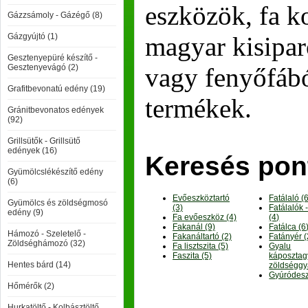
eszközök, fa k
Gázzsámoly - Gázégő (8)
Gázgyújtó (1)
magyar kisiparo
Gesztenyepüré készítő -
Gesztenyevágó (2)
vagy fenyőfábó
Grafitbevonatú edény (19)
termékek.
Gránitbevonatos edények
(92)
Grillsütők - Grillsütő
edények (16)
Keresés pon
Gyümölcslékészítő edény
(6)
Evőeszköztartó
Fatálaló (
Gyümölcs és zöldségmosó
(3)
Fatálalók 
edény (9)
Fa evőeszköz (4)
(4)
Fakanál (9)
Fatálca (6
Hámozó - Szeletelő -
Fakanáltartó (2)
Fatányér (
Zöldséghámozó (32)
Fa lisztszita (5)
Gyalu
Faszita (5)
káposztag
Hentes bárd (14)
zöldséggy
Gyúródesz
Hőmérők (2)
Hurkatöltő - Kolbásztöltő