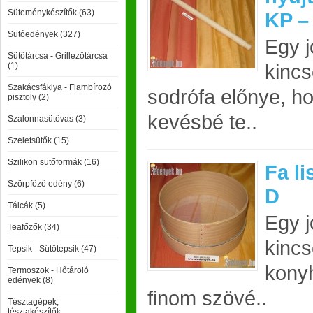
Süteménykészítők (63)
KP –
Sütőedények (327)
Egy 
Sütőtárcsa - Grillezőtárcsa
kincs
(1)
Szakácsfáklya - Flambírozó
sodrófa előnye, h
pisztoly (2)
kevésbé te..
Szalonnasütővas (3)
Szeletsütők (15)
Szilikon sütőformák (16)
Fa li
Szörpfőző edény (6)
D
Tálcák (5)
Egy j
Teafőzők (34)
kincs
Tepsik - Sütőtepsik (47)
kony
Termoszok - Hőtároló
edények (8)
finom szövé..
Tésztagépek,
tésztakészítők,