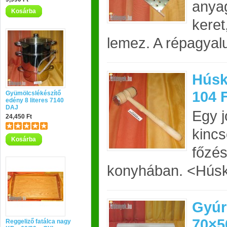
anyag
Kosárba
keret
lemez. A répagyalu
Húsk
104 
Gyümölcslékészítő
edény 8 literes 7140
DAJ
Egy j
24,450 Ft
kincs
Kosárba
főzés
konyhában. <Húsk
Gyúr
70×5
Reggeliző fatálca nagy