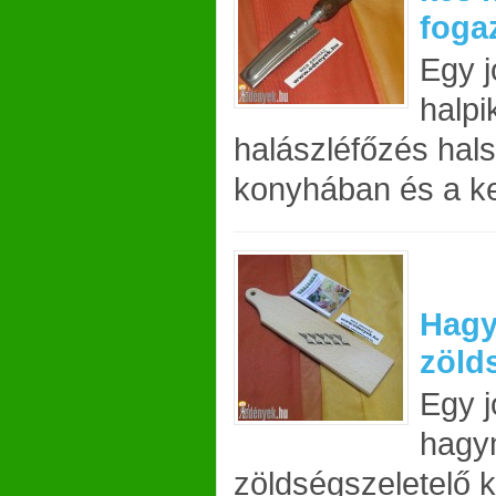
foga
Egy 
halpi
halászléfőzés hal
konyhában és a ker
Hagy
zöld
Egy 
hagy
zöldségszeletelő k