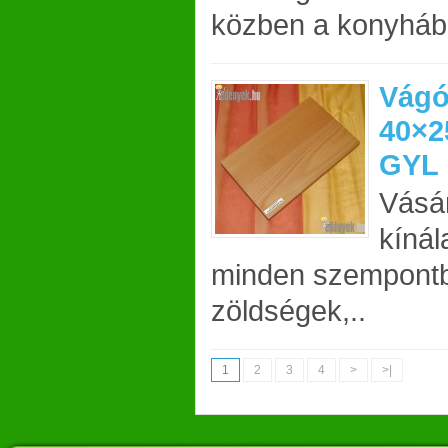
közben a konyháb
Vágó
40×2
GYL
Vásá
kínál
minden szempontbó
zöldségek,..
1
2
3
4
>
>|