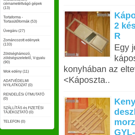
cérnametéltvágó gépek
(13)
Kápo
Tortaforma -
Tortasütőformák (53)
2 ké
Üvegáru (27)
R
Zománcozott edények
(133)
Egy 
Zöldséghámozó,
kápos
zöldségszeletelő, V-gyalu
(90)
konyhában az eltev
Wok edény (11)
<Káposzta..
ADATVÉDELMI
NYILATKOZAT (0)
RENDELÉSi ÚTMUTATÓ
(0)
Keny
SZÁLLÍTÁS és FIZETÉSI
desz
TÁJÉKOZTATÓ (0)
morz
TELEFON (0)
GYL