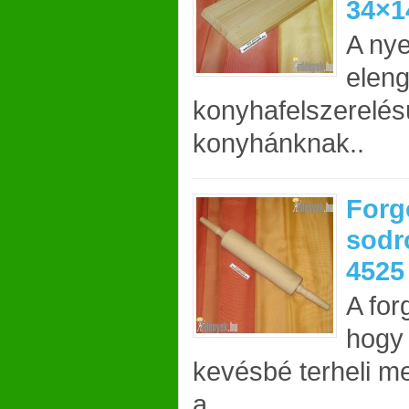
34×1
A ny
eleng
konyhafelszerelé
konyhánknak..
Forg
sodr
4525
A for
hogy
kevésbé terheli me
a..