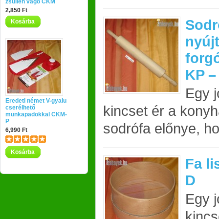
zsülien vágó CKM
2,850 Ft
Sodr
Kosárba
nyúj
forg
KP –
Egy 
Eredeti német V-gyalu
kincset ér a konyh
cserélhető
munkapadokkal CKM-
P
sodrófa előnye, h
6,990 Ft
Kosárba
Fa li
D
Egy j
kincs