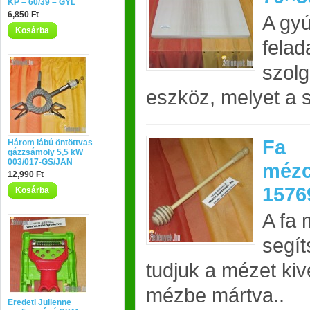
KP – 60/39 – GYL
6,850 Ft
A gy
Kosárba
felada
szolg
eszköz, melyet a s
Fa
Három lábú öntöttvas
gázzsámoly 5,5 kW
003/017-GS/JAN
mézc
12,990 Ft
1576
Kosárba
A fa
segí
tudjuk a mézet ki
mézbe mártva..
Eredeti Julienne