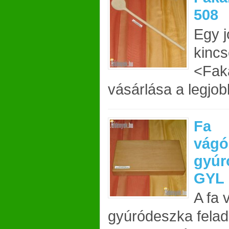
508
Egy j
kincs
<Fak
vásárlása a legjobb
Fa
vágó
gyúr
GYL
A fa
gyúródeszka felad