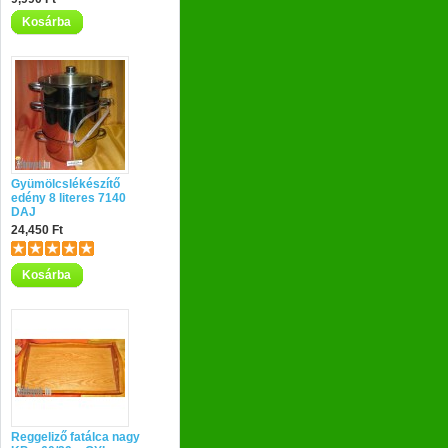
Kosárba
Gyümölcslékészítő
edény 8 literes 7140
DAJ
24,450 Ft
Kosárba
Reggeliző fatálca nagy