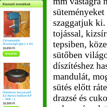
mm vastagra n
Kiemelt termékek
süteményeket 
szaggatjuk ki
tojással, kizsír
Cérnametélt-
tepsiben, köz
tésztavágó gép 1-1 KC
16,650 Ft
sütőben világo
Kosárba
díszítéshez has
mandulát, mog
sütés előtt rát
Öntöttvas kacsasütő
drazsé és cuk
8,5 literes fedővel KP
– 36/8 – L
16,500 Ft