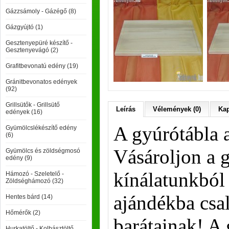
Gázzsámoly - Gázégő (8)
Gázgyújtó (1)
Gesztenyepüré készítő -
Gesztenyevágó (2)
Grafitbevonatú edény (19)
Gránitbevonatos edények
(92)
Grillsütők - Grillsütő
Leírás
Vélemények (0)
Kap
edények (16)
A gyúrótábla 
Gyümölcslékészítő edény
(6)
Vásároljon a 
Gyümölcs és zöldségmosó
edény (9)
kínálatunkból 
Hámozó - Szeletelő -
Zöldséghámozó (32)
ajándékba csa
Hentes bárd (14)
Hőmérők (2)
barátainak! A 
Hurkatöltő - Kolbásztöltő