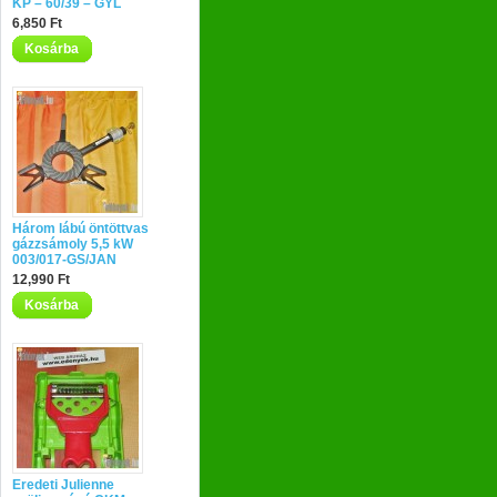
KP – 60/39 – GYL
6,850 Ft
Kosárba
Három lábú öntöttvas
gázzsámoly 5,5 kW
003/017-GS/JAN
12,990 Ft
Kosárba
Eredeti Julienne