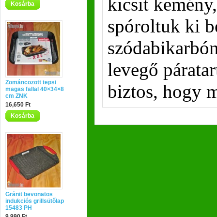
kicsit kemény
Kosárba
spóroltuk ki b
szódabikarbón
levegő párata
Zománcozott tepsi
biztos, hogy 
magas fallal 40×34×8
cm ZNK
16,650 Ft
Kosárba
Gránit bevonatos
indukciós grillsütőlap
15483 PH
9,990 Ft