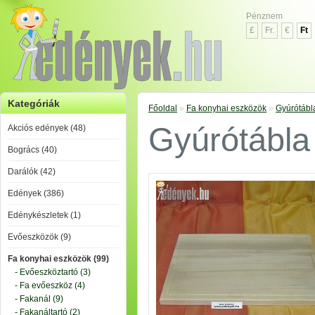
Pénznem
£
Fr.
€
Ft
Kategóriák
Főoldal
»
Fa konyhai eszközök
»
Gyúrótábl
Gyúrótábla
Akciós edények (48)
Bogrács (40)
Darálók (42)
Edények (386)
Edénykészletek (1)
Evőeszközök (9)
Fa konyhai eszközök (99)
- Evőeszköztartó (3)
- Fa evőeszköz (4)
- Fakanál (9)
- Fakanáltartó (2)