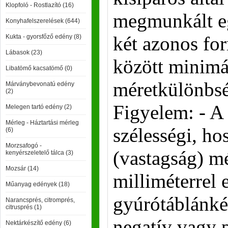
Klopfoló - Rostlazító (16)
megmunkált eg
Konyhafelszerelések (644)
két azonos fo
Kukta - gyorsfőző edény (8)
Lábasok (23)
között minimál
Libatömő kacsatömő (0)
méretkülönbsé
Márványbevonatú edény
(2)
Figyelem: - A 
Melegen tartó edény (2)
Mérleg - Háztartási mérleg
szélességi, ho
(6)
Morzsafogó -
(vastagság) m
kenyérszeletelő tálca (3)
Mozsár (14)
milliméterrel 
Műanyag edények (18)
gyúrótáblánké
Narancsprés, citromprés,
citrusprés (1)
negatív vagy p
Nektárkészítő edény (6)