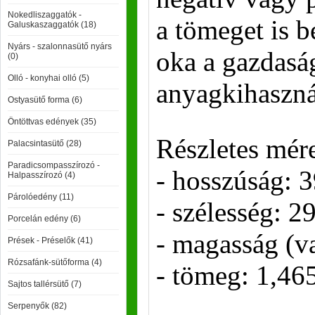
Nokedliszaggatók -
a tömeget is b
Galuskaszaggatók (18)
Nyárs - szalonnasütő nyárs
oka a gazdasá
(0)
Olló - konyhai olló (5)
anyagkihaszná
Ostyasütő forma (6)
Öntöttvas edények (35)
Részletes mére
Palacsintasütő (28)
Paradicsompasszírozó -
- hosszúság: 
Halpasszírozó (4)
Párolóedény (11)
- szélesség: 2
Porcelán edény (6)
- magasság (v
Prések - Préselők (41)
Rózsafánk-sütőforma (4)
- tömeg: 1,46
Sajtos tallérsütő (7)
Serpenyők (82)