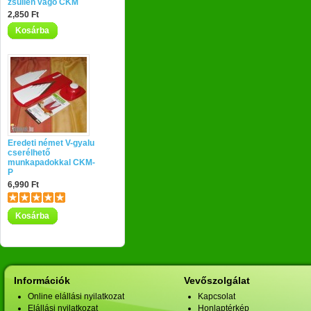
zsülien vágó CKM
2,850 Ft
Kosárba
Eredeti német V-gyalu
cserélhető
munkapadokkal CKM-
P
6,990 Ft
Kosárba
Információk
Vevőszolgálat
Online elállási nyilatkozat
Kapcsolat
Elállási nyilatkozat
Honlaptérkép