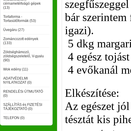
szegfűszeggel 
cérnametéltvágó gépek
(13)
bár szerintem 
Tortaforma -
Tortasütőformák (53)
igazi).
Üvegáru (27)
Zománcozott edények
5 dkg margar
(133)
Zöldséghámozó,
4 egész tojást
zöldségszeletelő, V-gyalu
(90)
4 evőkanál m
Wok edény (11)
ADATVÉDELMI
NYILATKOZAT (0)
Elkészítése:
RENDELÉSi ÚTMUTATÓ
(0)
Az egészet jó
SZÁLLÍTÁS és FIZETÉSI
TÁJÉKOZTATÓ (0)
tésztát kis pih
TELEFON (0)