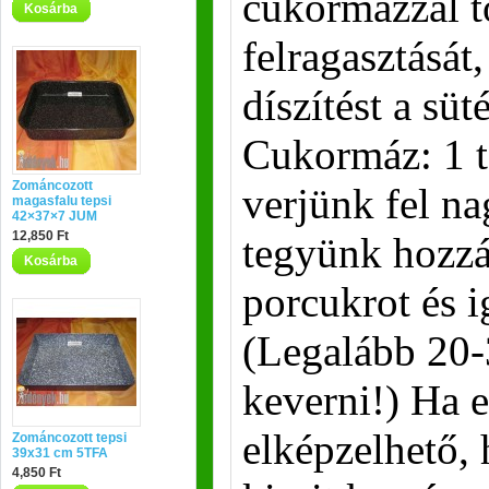
cukormázzal t
Kosárba
felragasztását
díszítést a süt
Cukormáz: 1 to
Zománcozott
verjünk fel n
magasfalu tepsi
42×37×7 JUM
12,850 Ft
tegyünk hozzá
Kosárba
porcukrot és i
(Legalább 20-
keverni!) Ha e
elképzelhető,
Zománcozott tepsi
39x31 cm 5TFA
4,850 Ft