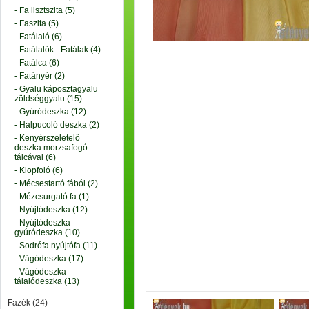
- Fa lisztszita (5)
- Faszita (5)
- Fatálaló (6)
- Fatálalók - Fatálak (4)
- Fatálca (6)
- Fatányér (2)
- Gyalu káposztagyalu
zöldséggyalu (15)
- Gyúródeszka (12)
- Halpucoló deszka (2)
- Kenyérszeletelő
deszka morzsafogó
tálcával (6)
- Klopfoló (6)
- Mécsestartó fából (2)
- Mézcsurgató fa (1)
- Nyújtódeszka (12)
- Nyújtódeszka
gyúródeszka (10)
- Sodrófa nyújtófa (11)
- Vágódeszka (17)
- Vágódeszka
tálalódeszka (13)
Fazék (24)