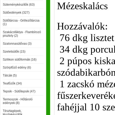
Mézeskalács
Süteménykészítők (63)
Sütőedények (327)
Sütőtárcsa - Grillezőtárcsa
Hozzávalók:
(1)
Szakácsfáklya - Flambírozó
76 dkg lisztet
pisztoly (2)
Szalonnasütővas (3)
34 dkg porcu
Szeletsütők (15)
2 púpos kiska
Szilikon sütőformák (16)
Szörpfőző edény (6)
szódabikarbón
Tálcák (5)
1 zacskó méz
Teafőzők (34)
Tepsik - Sütőtepsik (47)
fűszerkeveréke
Termoszok - Hőtároló
edények (8)
fahéjjal 10 sz
Tésztagépek,
tésztakészítők,