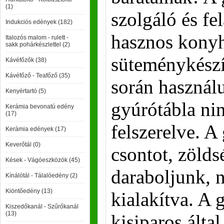
(1)
szolgáló és fel
Indukciós edények (182)
hasznos konyh
Italozós malom - rulett -
sakk pohárkészlettel (2)
süteménykészít
Kávéfőzők (38)
Kávéfőző - Teafőző (35)
során használ
Kenyértartó (5)
gyúrótábla ni
Kerámia bevonatú edény
(17)
felszerelve. A
Kerámia edények (17)
Keverőtál (0)
csontot, zölds
Kések - Vágóeszközök (45)
daraboljunk, 
Kínálótál - Tálalóedény (2)
Kiöntőedény (13)
kialakítva. A
Kiszedőkanál - Szűrőkanál
(13)
kisiparos álta