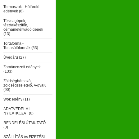
Termoszok - Hőtároló
edények (8)
Tésztagépek,
tésztakészítők,
cérnametéltvágó gépek
(13)
Tortaforma -
Tortasütőformák (53)
Üvegáru (27)
Zománcozott edények
(133)
Zöldséghámozó,
zöldségszeletelő, V-gyalu
(90)
Wok edény (11)
ADATVÉDELMI
NYILATKOZAT (0)
RENDELÉSi ÚTMUTATÓ
(0)
SZÁLLÍTÁS és FIZETÉSI