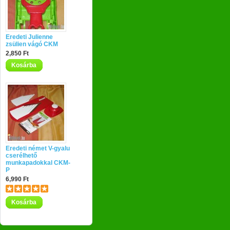
Eredeti Julienne
zsülien vágó CKM
2,850 Ft
Kosárba
Eredeti német V-gyalu
cserélhető
munkapadokkal CKM-
P
6,990 Ft
Kosárba