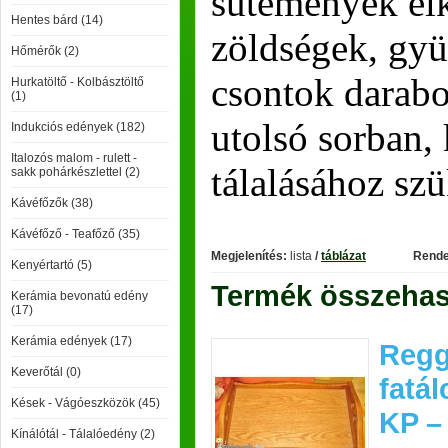
sütemények elk
Hentes bárd (14)
zöldségek, gy
Hőmérők (2)
csontok darabo
Hurkatöltő - Kolbásztöltő
(1)
utolsó sorban, 
Indukciós edények (182)
Italozós malom - rulett -
tálalásához sz
sakk pohárkészlettel (2)
Kávéfőzők (38)
Kávéfőző - Teafőző (35)
Megjelenítés:
lista
/
táblázat
Rende
Kenyértartó (5)
Termék összehaso
Kerámia bevonatú edény
(17)
Kerámia edények (17)
Regg
Keverőtál (0)
fatá
Kések - Vágóeszközök (45)
KP –
Kínálótál - Tálalóedény (2)