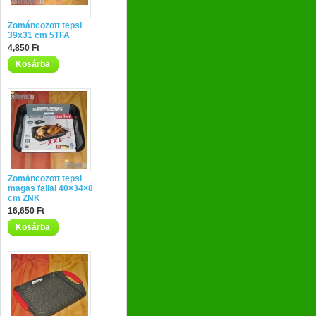
Zománcozott tepsi
39x31 cm 5TFA
4,850 Ft
Kosárba
Zománcozott tepsi
magas fallal 40×34×8
cm ZNK
16,650 Ft
Kosárba