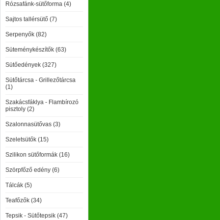
Rózsafánk-sütőforma (4)
Sajtos tallérsütő (7)
Serpenyők (82)
Süteménykészítők (63)
Sütőedények (327)
Sütőtárcsa - Grillezőtárcsa
(1)
Szakácsfáklya - Flambírozó
pisztoly (2)
Szalonnasütővas (3)
Szeletsütők (15)
Szilikon sütőformák (16)
Szörpfőző edény (6)
Tálcák (5)
Teafőzők (34)
Tepsik - Sütőtepsik (47)