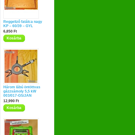
Reggeliző fatálca nagy
KP – 60/39 – GYL
6,850 Ft
Kosárba
Három lábú öntöttvas
gázzsámoly 5,5 kW
003/017-GS/JAN
12,990 Ft
Kosárba