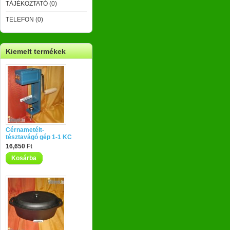
TÁJÉKOZTATÓ (0)
TELEFON (0)
Kiemelt termékek
Cérnametélt-
tésztavágó gép 1-1 KC
16,650 Ft
Kosárba