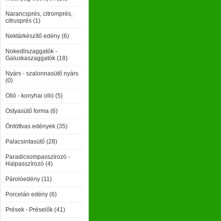
Narancsprés, citromprés,
citrusprés (1)
Nektárkészítő edény (6)
Nokedliszaggatók -
Galuskaszaggatók (18)
Nyárs - szalonnasütő nyárs
(0)
Olló - konyhai olló (5)
Ostyasütő forma (6)
Öntöttvas edények (35)
Palacsintasütő (28)
Paradicsompasszírozó -
Halpasszírozó (4)
Párolóedény (11)
Porcelán edény (6)
Prések - Préselők (41)