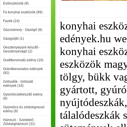
Evőeszközök (9)
Fa konyhai eszközök (99)
Fazék (24)
konyhai eszköz
Gázzsámoly - Gázégő (8)
edények.hu we
Gázgyújtó (1)
konyhai eszköz
Gesztenyepüré készítő -
Gesztenyevágó (2)
eszközök magya
Grafitbevonatú edény (19)
Gránitbevonatos edények
tölgy, bükk va
(92)
Grillsütők - Grillsütő
gyártott, gyúr
edények (16)
Gyümölcslékészítő edény
nyújtódeszkák
(6)
Gyümölcs és zöldségmosó
tálalódeszkák s
edény (9)
Hámozó - Szeletelő -
Zöldséghámozó (32)