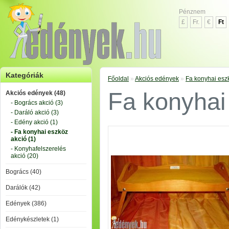
Pénznem
£
Fr.
€
Ft
Kategóriák
Főoldal
»
Akciós edények
»
Fa konyhai esz
Fa konyhai
Akciós edények (48)
- Bogrács akció (3)
- Daráló akció (3)
- Edény akció (1)
- Fa konyhai eszköz
akció (1)
- Konyhafelszerelés
akció (20)
Bogrács (40)
Darálók (42)
Edények (386)
Edénykészletek (1)