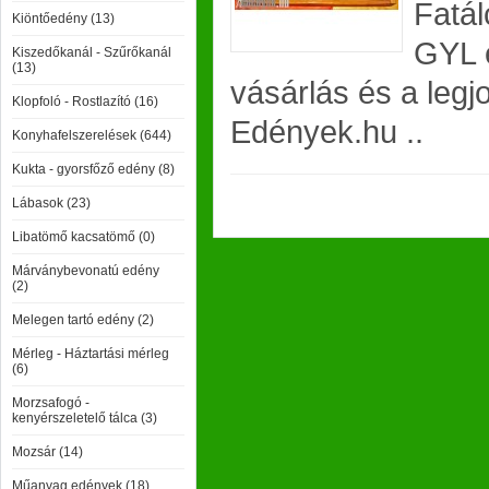
Fatál
Kiöntőedény (13)
GYL e
Kiszedőkanál - Szűrőkanál
(13)
vásárlás és a legj
Klopfoló - Rostlazító (16)
Edények.hu ..
Konyhafelszerelések (644)
Kukta - gyorsfőző edény (8)
Lábasok (23)
Libatömő kacsatömő (0)
Márványbevonatú edény
(2)
Melegen tartó edény (2)
Mérleg - Háztartási mérleg
(6)
Morzsafogó -
kenyérszeletelő tálca (3)
Mozsár (14)
Műanyag edények (18)