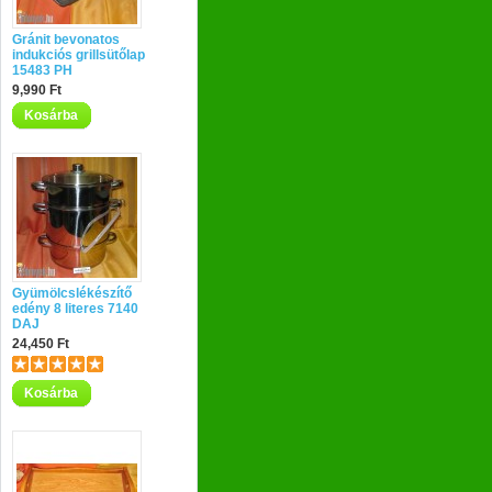
Gránit bevonatos
indukciós grillsütőlap
15483 PH
9,990 Ft
Kosárba
Gyümölcslékészítő
edény 8 literes 7140
DAJ
24,450 Ft
Kosárba