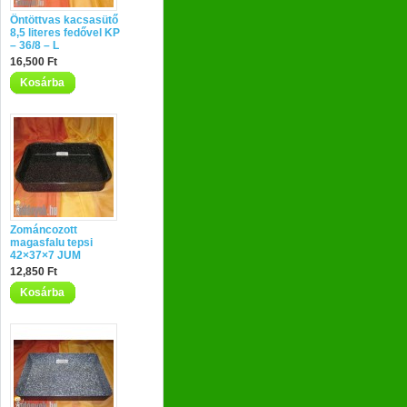
Öntöttvas kacsasütő
8,5 literes fedővel KP
– 36/8 – L
16,500 Ft
Kosárba
Zománcozott
magasfalu tepsi
42×37×7 JUM
12,850 Ft
Kosárba