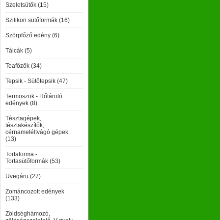
Szeletsütők (15)
Szilikon sütőformák (16)
Szörpfőző edény (6)
Tálcák (5)
Teafőzők (34)
Tepsik - Sütőtepsik (47)
Termoszok - Hőtároló
edények (8)
Tésztagépek,
tésztakészítők,
cérnametéltvágó gépek
(13)
Tortaforma -
Tortasütőformák (53)
Üvegáru (27)
Zománcozott edények
(133)
Zöldséghámozó,