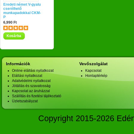
Eredeti német V-gyalu
cserélhető
munkapadokkal CKM-
P
6,990 Ft
Kosárba
Információk
Vevőszolgálat
Online elállási nyilatkozat
Kapcsolat
Elállási nyilatkozat
Honlaptérkép
Adatvédelmi nyilatkozat
Jótállás és szavatosság
Kapcsolat az áruházzal
Szállítás és fizetési tájékoztató
Üzletszabályzat
Copyright 2015-2026 Edé