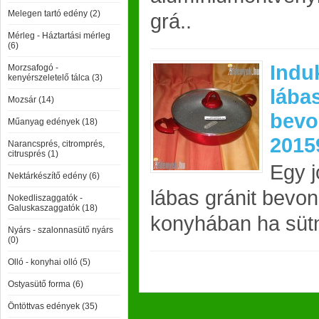
Melegen tartó edény (2)
grá..
Mérleg - Háztartási mérleg
(6)
Indu
Morzsafogó -
kenyérszeletelő tálca (3)
lábas
Mozsár (14)
bevon
Műanyag edények (18)
2015
Narancsprés, citromprés,
citrusprés (1)
Egy j
Nektárkészítő edény (6)
lábas gránit bevona
Nokedliszaggatók -
Galuskaszaggatók (18)
konyhában ha sütni
Nyárs - szalonnasütő nyárs
(0)
Olló - konyhai olló (5)
Ostyasütő forma (6)
Öntöttvas edények (35)