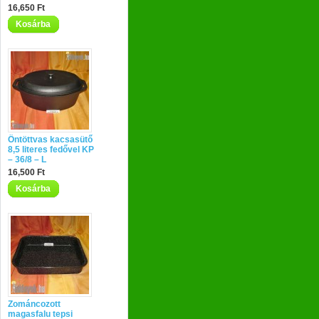
16,650 Ft
Kosárba
Öntöttvas kacsasütő
8,5 literes fedővel KP
– 36/8 – L
16,500 Ft
Kosárba
Zománcozott
magasfalu tepsi