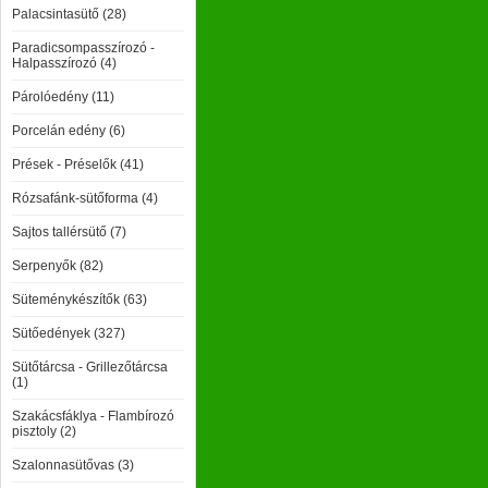
Palacsintasütő (28)
Paradicsompasszírozó -
Halpasszírozó (4)
Párolóedény (11)
Porcelán edény (6)
Prések - Préselők (41)
Rózsafánk-sütőforma (4)
Sajtos tallérsütő (7)
Serpenyők (82)
Süteménykészítők (63)
Sütőedények (327)
Sütőtárcsa - Grillezőtárcsa
(1)
Szakácsfáklya - Flambírozó
pisztoly (2)
Szalonnasütővas (3)