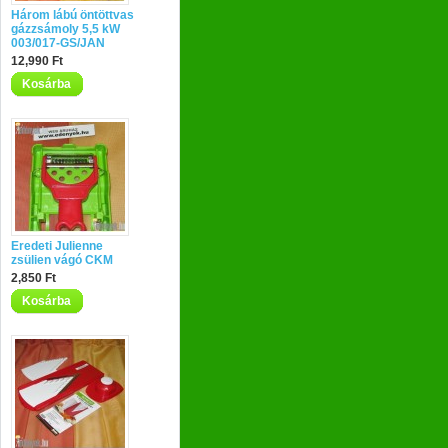
Három lábú öntöttvas
gázzsámoly 5,5 kW
003/017-GS/JAN
12,990 Ft
Kosárba
Eredeti Julienne
zsülien vágó CKM
2,850 Ft
Kosárba