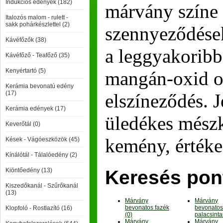
Indukciós edények (182)
márvány színe
Italozós malom - rulett -
sakk pohárkészlettel (2)
szennyeződések
Kávéfőzők (38)
a leggyakoribb
Kávéfőző - Teafőző (35)
Kenyértartó (5)
mangán-oxid o
Kerámia bevonatú edény
(17)
elszíneződés.
J
Kerámia edények (17)
üledékes mész
Keverőtál (0)
kemény, értéke
Kések - Vágóeszközök (45)
Kínálótál - Tálalóedény (2)
Kiöntőedény (13)
Keresés pon
Kiszedőkanál - Szűrőkanál
(13)
Márvány
Márvány
bevonatos fazék
bevonato
Klopfoló - Rostlazító (16)
(0)
palacsinta
Márvány
Márvány