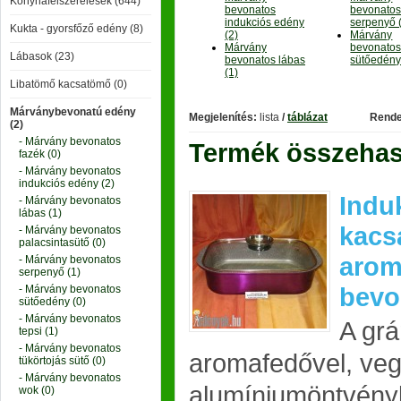
Konyhafelszerelések (644)
bevonatos
bevonato
indukciós edény
serpenyő 
Kukta - gyorsfőző edény (8)
(2)
Márvány
Márvány
bevonato
Lábasok (23)
bevonatos lábas
sütőedény
(1)
Libatömő kacsatömő (0)
Márványbevonatú edény
Megjelenítés:
lista
/
táblázat
Rende
(2)
- Márvány bevonatos
Termék összehaso
fazék (0)
- Márvány bevonatos
indukciós edény (2)
Indu
- Márvány bevonatos
lábas (1)
kacs
- Márvány bevonatos
palacsintasütő (0)
arom
- Márvány bevonatos
serpenyő (1)
bevo
- Márvány bevonatos
sütőedény (0)
- Márvány bevonatos
A grá
tepsi (1)
- Márvány bevonatos
aromafedővel, veg
tükörtojás sütő (0)
- Márvány bevonatos
alumíniumöntvényb
wok (0)