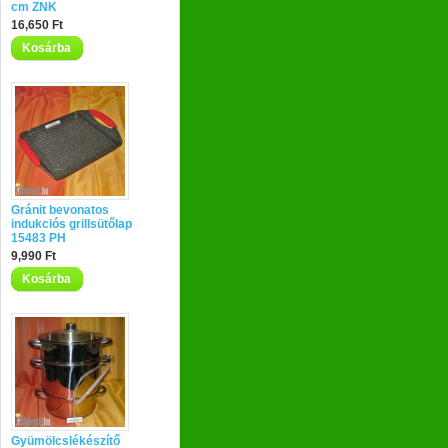
cm ZNK
16,650 Ft
Kosárba
Gránit bevonatos
indukciós grillsütőlap
15483 PH
9,990 Ft
Kosárba
Gyümölcslékészítő