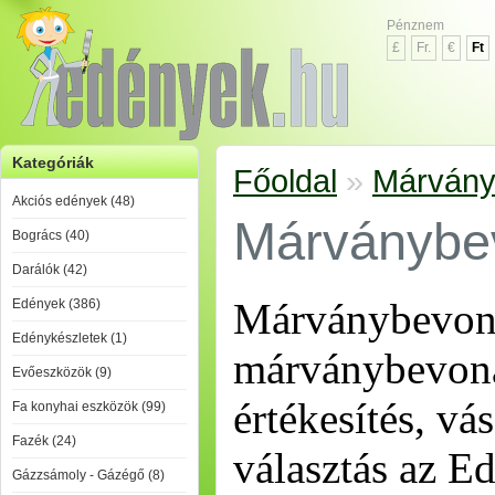
Pénznem
£
Fr.
€
Ft
Kategóriák
Főoldal
»
Márvány
Akciós edények (48)
Márványbe
Bogrács (40)
Darálók (42)
Márványbevona
Edények (386)
Edénykészletek (1)
márványbevona
Evőeszközök (9)
értékesítés, vá
Fa konyhai eszközök (99)
Fazék (24)
választás az E
Gázzsámoly - Gázégő (8)