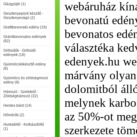
webáruház kín
Gázgyújtó (1)
Gesztenyepüré készítő -
bevonatú edén
Gesztenyevágó (2)
Grafitbevonatú edény (19)
bevonatos edén
Gránitbevonatos edények
(92)
választéka ked
Grillsütők - Grillsütő
edények (16)
edenyek.hu we
Gyümölcslékészítő edény
(6)
márvány olyan,
Gyümölcs és zöldségmosó
edény (9)
dolomitból áll
Hámozó - Szeletelő -
Zöldséghámozó (32)
melynek karbo
Hentes bárd (14)
az 50%-ot meg
Hőmérők (2)
Hurkatöltő - Kolbásztöltő
szerkezete töm
(1)