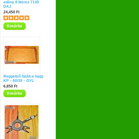
edény 8 literes 7140
DAJ
24,450 Ft
Kosárba
Reggeliző fatálca nagy
KP – 60/39 – GYL
6,850 Ft
Kosárba