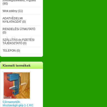
zöldségszeletelő, V-gyalu
(90)
Wok edény (11)
ADATVÉDELMI
NYILATKOZAT (0)
RENDELÉSi ÚTMUTATÓ
(0)
SZÁLLÍTÁS és FIZETÉSI
TÁJÉKOZTATÓ (0)
TELEFON (0)
Kiemelt termékek
Cérnametélt-
tésztavágó gép 1-1 KC