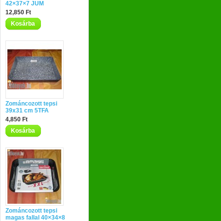
42×37×7 JUM
12,850 Ft
Kosárba
Zománcozott tepsi
39x31 cm 5TFA
4,850 Ft
Kosárba
Zománcozott tepsi
magas fallal 40×34×8