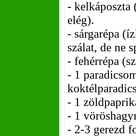
- kelkáposzta 
elég).
- sárgarépa (í
szálat, de ne s
- fehérrépa (sz
- 1 paradicsom
koktélparadic
- 1 zöldpaprik
- 1 vöröshag
- 2-3 gerezd 