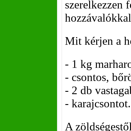
szerelkezzen f
hozzávalókka
Mit kérjen a h
- 1 kg marhar
- csontos, bőr
- 2 db vastag
- karajcsontot
A zöldségestől