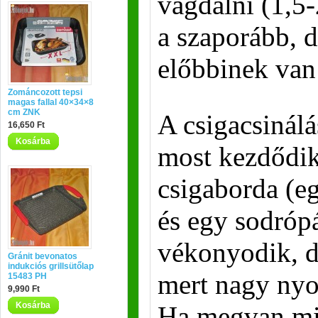
vagdalni (1,5-
a szaporább, 
előbbinek van
Zománcozott tepsi
magas fallal 40×34×8
cm ZNK
A csigacsinál
16,650 Ft
Kosárba
most kezdődik
csigaborda (eg
és egy sodrópá
vékonyodik, d
Gránit bevonatos
indukciós grillsütőlap
mert nagy nyom
15483 PH
9,990 Ft
Kosárba
Ha megvan mi