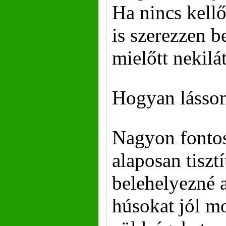
Ha nincs kellő
is szerezzen be
mielőtt nekilá
Hogyan lásso
Nagyon fonto
alaposan tiszt
belehelyezné 
húsokat jól m