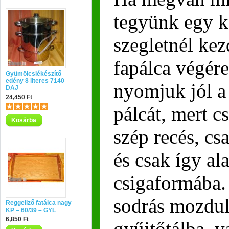
tegyünk egy ko
szegletnél kez
fapálca végére
Gyümölcslékészítő
edény 8 literes 7140
nyomjuk jól a
DAJ
24,450 Ft
pálcát, mert cs
Kosárba
szép recés, cs
és csak így al
csigaformába. 
sodrás mozdul
Reggeliző fatálca nagy
KP – 60/39 – GYL
6,850 Ft
gyűjtőtálba, v