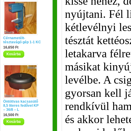
kissé nehéz, d
nyújtani. Fél l
kétlevélnyi le
tésztát kettéos
Cérnametélt-
tésztavágó gép 1-1 KC
16,650 Ft
letakarva félr
Kosárba
másikat kinyú
levélbe. A csi
gyorsan kell j
Öntöttvas kacsasütő
rendkívül hama
8,5 literes fedővel KP
– 36/8 – L
16,500 Ft
és akkor lehet
Kosárba