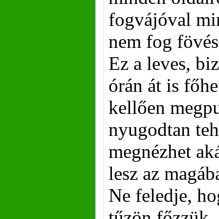
fogvájóval mi
nem fog fövés
Ez a leves, b
órán át is főh
kellően megpu
nyugodtan teh
megnézhet akár
lesz az magáb
Ne feledje, ho
tűzön főzzük,