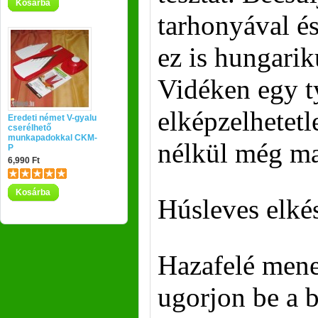
Kosárba
tarhonyával és
ez is hungarik
Vidéken egy t
elképzelhetetl
Eredeti német V-gyalu
cserélhető
munkapadokkal CKM-
nélkül még ma
P
6,990 Ft
Kosárba
Húsleves elkés
Hazafelé mene
ugorjon be a b