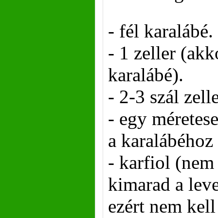
- fél karalábé.
- 1 zeller (ak
karalábé).
- 2-3 szál zell
- egy méretes
a karalábéhoz
- karfiol (nem
kimarad a leve
ezért nem kell