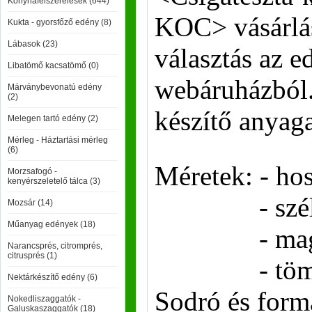
Konyhafelszerelések (644)
KOC>
vásárlá
Kukta - gyorsfőző edény (8)
Lábasok (23)
választás az 
Libatömő kacsatömő (0)
webáruházból.
Márványbevonatú edény
(2)
készítő anyaga
Melegen tartó edény (2)
Mérleg - Háztartási mérleg
(6)
Méretek: - ho
Morzsafogó -
kenyérszeletelő tálca (3)
- széless
Mozsár (14)
Műanyag edények (18)
- magassá
Narancsprés, citromprés,
citrusprés (1)
- tömeg: 
Nektárkészítő edény (6)
Sodró és form
Nokedliszaggatók -
Galuskaszaggatók (18)