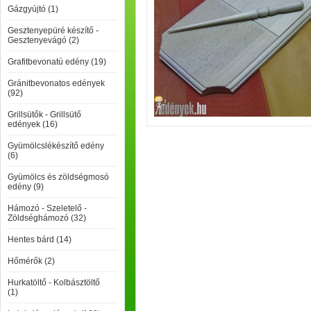
Gázgyújtó (1)
Gesztenyepüré készítő -
Gesztenyevágó (2)
Grafitbevonatú edény (19)
Gránitbevonatos edények
(92)
Grillsütők - Grillsütő
edények (16)
Gyümölcslékészítő edény
(6)
Gyümölcs és zöldségmosó
edény (9)
Hámozó - Szeletelő -
Zöldséghámozó (32)
Hentes bárd (14)
Hőmérők (2)
Hurkatöltő - Kolbásztöltő
(1)