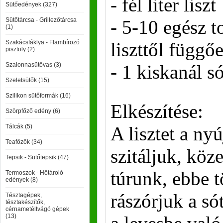
- fél liter liszt
Sütőedények (327)
Sütőtárcsa - Grillezőtárcsa
- 5-10 egész t
(1)
Szakácsfáklya - Flambírozó
liszttől függő
pisztoly (2)
Szalonnasütővas (3)
- 1 kiskanál s
Szeletsütők (15)
Szilikon sütőformák (16)
Elkészítése:
Szörpfőző edény (6)
Tálcák (5)
A lisztet a ny
Teafőzők (34)
szitáljuk, köz
Tepsik - Sütőtepsik (47)
túrunk, ebbe t
Termoszok - Hőtároló
edények (8)
rászórjuk a só
Tésztagépek,
tésztakészítők,
cérnametéltvágó gépek
(13)