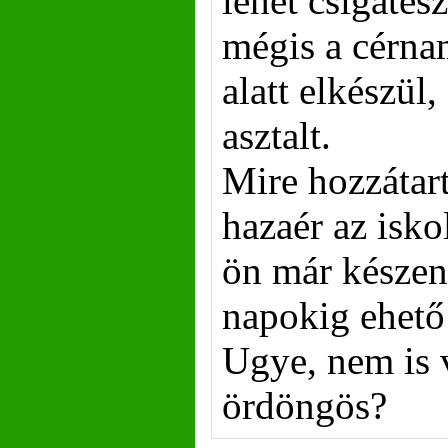
lehet csigatész
mégis a cérnam
alatt elkészül
asztalt.
Mire hozzátart
hazaér az isk
ön már készen 
napokig ehető 
Ugye, nem is 
ördöngös?