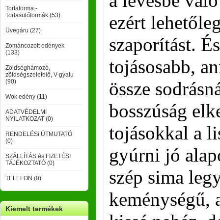
a levesbe való
Tortaforma -
Tortasütőformák (53)
ezért lehetőle
Üvegáru (27)
szaporítást. É
Zománcozott edények
(133)
tojásosabb, a
Zöldséghámozó,
zöldségszeletelő, V-gyalu
(90)
össze sodrásná
Wok edény (11)
bosszúság elk
ADATVÉDELMI
NYILATKOZAT (0)
tojásokkal a li
RENDELÉSi ÚTMUTATÓ
(0)
gyúrni jó alap
SZÁLLÍTÁS és FIZETÉSI
TÁJÉKOZTATÓ (0)
szép sima leg
TELEFON (0)
keménységű, a
Kiemelt termékek