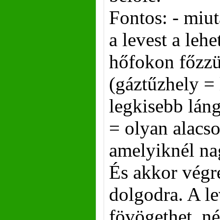
Fontos: - miu
a levest a leh
hőfokon főzz
(gáztűzhely = 
legkisebb láng
= olyan alacs
amelyiknél na
És akkor végr
dolgodra. A le
fövögethet, né