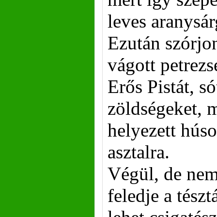
leves aranysár
Ezután szórjon
vágott petrez
Erős Pistát, só
zöldségeket, 
helyezett húso
asztalra.
Végül, de nem
feledje a tész