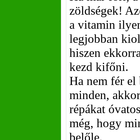
zöldségek! Az
a vitamin ilye
legjobban kio
hiszen ekkorra
kezd kifőni.
Ha nem fér el
minden, akkor 
répákat óvato
még, hogy mi
belőle.