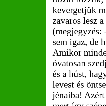
kevergetjük me
zavaros lesz a
(megjegyzés: -
sem igaz, de há
Amikor minde
óvatosan szedj
és a húst, hag
levest és önts
jénaiba! Azért
mert így szépe