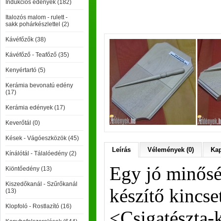
Indukciós edények (182)
Italozós malom - rulett -
sakk pohárkészlettel (2)
Kávéfőzők (38)
Kávéfőző - Teafőző (35)
Kenyértartó (5)
Kerámia bevonatú edény
(17)
Kerámia edények (17)
Keverőtál (0)
Kések - Vágóeszközök (45)
Leírás
Vélemények (0)
Kap
Kínálótál - Tálalóedény (2)
Egy jó minősé
Kiöntőedény (13)
Kiszedőkanál - Szűrőkanál
készítő kincse
(13)
Klopfoló - Rostlazító (16)
<Csigatészta-