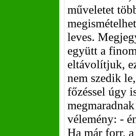
műveletet több
megismételhet
leves. Megjegy
együtt a finom 
eltávolítjuk, 
nem szedik le,
főzéssel úgy i
megmaradnak a
vélemény: - é
Ha már forr, a