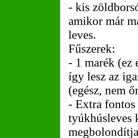
- kis zöldborsó
amikor már m
leves.
Fűszerek:
- 1 marék (ez e
így lesz az iga
(egész, nem őr
- Extra fontos
tyúkhúsleves 
megbolondítj