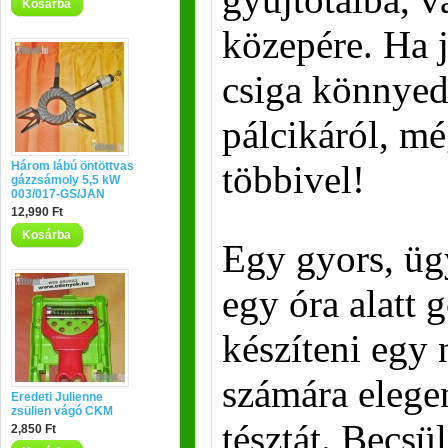
Kosárba
közepére. Ha j
csiga könnyed
pálcikáról, mé
többivel!
Három lábú öntöttvas
gázzsámoly 5,5 kW
003/017-GS/JAN
12,990 Ft
Kosárba
Egy gyors, üg
egy óra alatt 
készíteni egy
számára elege
Eredeti Julienne
zsülien vágó CKM
tésztát. Becsü
2,850 Ft