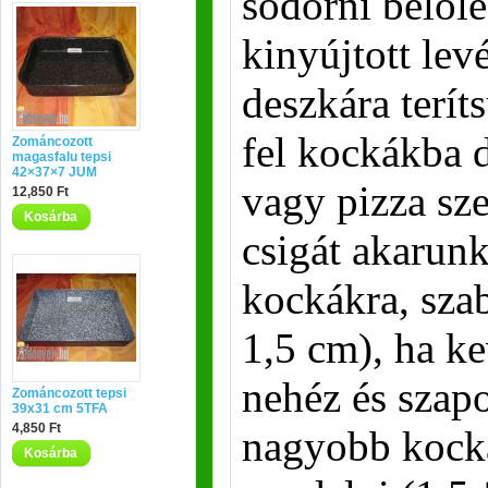
sodorni belőle
kinyújtott levé
deszkára terít
fel kockákba 
Zománcozott
magasfalu tepsi
42×37×7 JUM
vagy pizza sze
12,850 Ft
Kosárba
csigát akarunk
kockákra, szabj
1,5 cm), ha ke
nehéz és szap
Zománcozott tepsi
39x31 cm 5TFA
4,850 Ft
nagyobb kocká
Kosárba