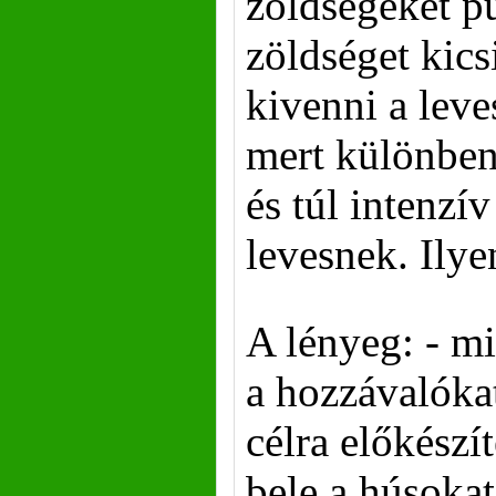
zöldségeket p
zöldséget kics
kivenni a leve
mert különben
és túl intenzív
levesnek. Ilye
A lényeg: - mi
a hozzávalókat
célra előkészí
bele a húsokat