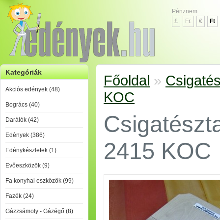
Pénznem
£
Fr.
€
Ft
Kategóriák
Főoldal
»
Csigatés
Akciós edények (48)
KOC
Bogrács (40)
Csigatészt
Darálók (42)
Edények (386)
2415 KOC
Edénykészletek (1)
Evőeszközök (9)
Fa konyhai eszközök (99)
Fazék (24)
Gázzsámoly - Gázégő (8)