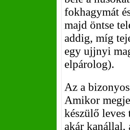
fokhagymát és
majd öntse tel
addig, míg tej
egy ujjnyi ma
elpárolog).
Az a bizonyos
Amikor megjel
készülő leves t
akár kanállal, 