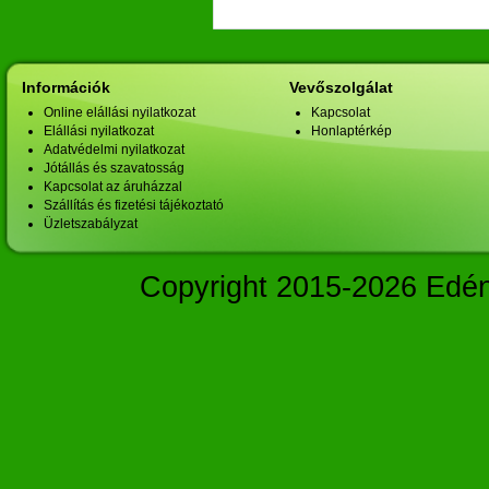
Információk
Vevőszolgálat
Online elállási nyilatkozat
Kapcsolat
Elállási nyilatkozat
Honlaptérkép
Adatvédelmi nyilatkozat
Jótállás és szavatosság
Kapcsolat az áruházzal
Szállítás és fizetési tájékoztató
Üzletszabályzat
Copyright 2015-2026 Edé