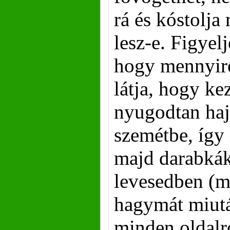
rá és kóstolja
lesz-e. Figyel
hogy mennyire 
látja, hogy ke
nyugodtan hají
szemétbe, így
majd darabkák
levesedben (m
hagymát miut
minden oldalr