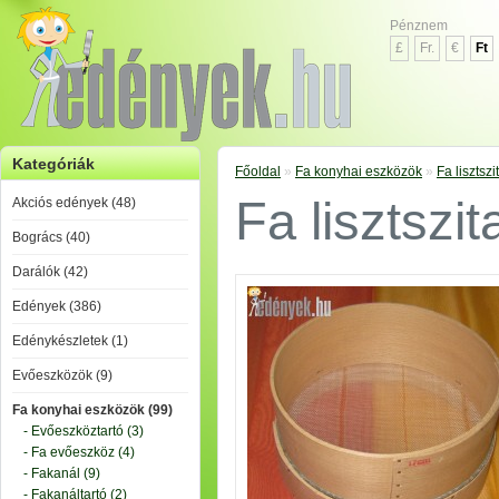
Pénznem
£
Fr.
€
Ft
Kategóriák
Főoldal
»
Fa konyhai eszközök
»
Fa lisztsz
Fa lisztszi
Akciós edények (48)
Bogrács (40)
Darálók (42)
Edények (386)
Edénykészletek (1)
Evőeszközök (9)
Fa konyhai eszközök (99)
- Evőeszköztartó (3)
- Fa evőeszköz (4)
- Fakanál (9)
- Fakanáltartó (2)