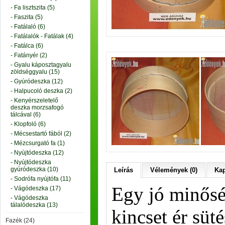
- Fa lisztszita (5)
- Faszita (5)
- Fatálaló (6)
- Fatálalók - Fatálak (4)
- Fatálca (6)
- Fatányér (2)
- Gyalu káposztagyalu
zöldséggyalu (15)
- Gyúródeszka (12)
- Halpucoló deszka (2)
- Kenyérszeletelő
deszka morzsafogó
tálcával (6)
- Klopfoló (6)
- Mécsestartó fából (2)
- Mézcsurgató fa (1)
- Nyújtódeszka (12)
- Nyújtódeszka
gyúródeszka (10)
Leírás
Vélemények (0)
Kap
- Sodrófa nyújtófa (11)
Egy jó minőség
- Vágódeszka (17)
- Vágódeszka
tálalódeszka (13)
kincset ér süté
Fazék (24)