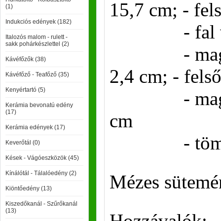
15,7 cm; - fel
(1)
Indukciós edények (182)
- fal vast
Italozós malom - rulett -
sakk pohárkészlettel (2)
- magasság
Kávéfőzők (38)
2,4 cm; - fels
Kávéfőző - Teafőző (35)
Kenyértartó (5)
- magasság
Kerámia bevonatú edény
(17)
cm
Kerámia edények (17)
- tömeg: 
Keverőtál (0)
Kések - Vágóeszközök (45)
Kínálótál - Tálalóedény (2)
Mézes sütemé
Kiöntőedény (13)
Kiszedőkanál - Szűrőkanál
(13)
Hozzávalók: