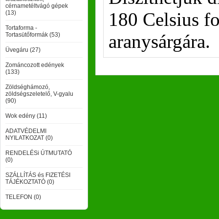
cérnametéltvágó gépek
180 Celsius f
(13)
Tortaforma -
aranysárgára.
Tortasütőformák (53)
Üvegáru (27)
Zománcozott edények
(133)
Zöldséghámozó,
zöldségszeletelő, V-gyalu
(90)
Wok edény (11)
ADATVÉDELMI
NYILATKOZAT (0)
RENDELÉSi ÚTMUTATÓ
(0)
SZÁLLÍTÁS és FIZETÉSI
TÁJÉKOZTATÓ (0)
TELEFON (0)