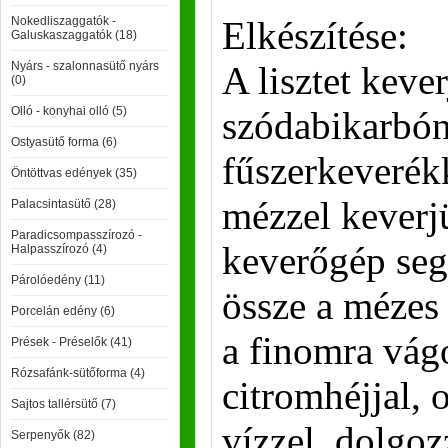
Nokedliszaggatók -
Elkészítése:
Galuskaszaggatók (18)
Nyárs - szalonnasütő nyárs
A lisztet keve
(0)
Olló - konyhai olló (5)
szódabikarbón
Ostyasütő forma (6)
fűszerkeverékk
Öntöttvas edények (35)
mézzel keverj
Palacsintasütő (28)
Paradicsompasszírozó -
keverőgép seg
Halpasszírozó (4)
Párolóedény (11)
össze a mézes t
Porcelán edény (6)
a finomra vágo
Prések - Préselők (41)
Rózsafánk-sütőforma (4)
citromhéjjal, 
Sajtos tallérsütő (7)
vízzel, dolgoz
Serpenyők (82)