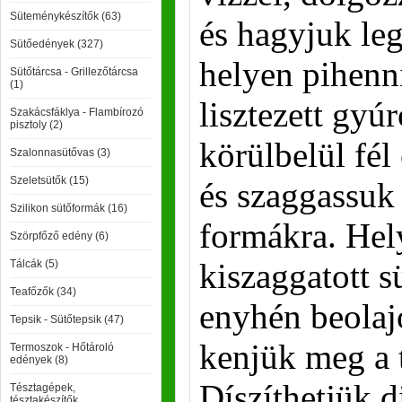
Süteménykészítők (63)
és hagyjuk leg
Sütőedények (327)
helyen pihenn
Sütőtárcsa - Grillezőtárcsa
(1)
lisztezett gyú
Szakácsfáklya - Flambírozó
pisztoly (2)
körülbelül fél
Szalonnasütővas (3)
Szeletsütők (15)
és szaggassuk 
Szilikon sütőformák (16)
formákra. Hel
Szörpfőző edény (6)
kiszaggatott 
Tálcák (5)
Teafőzők (34)
enyhén beolajo
Tepsik - Sütőtepsik (47)
kenjük meg a t
Termoszok - Hőtároló
edények (8)
Díszíthetjük d
Tésztagépek,
tésztakészítők,