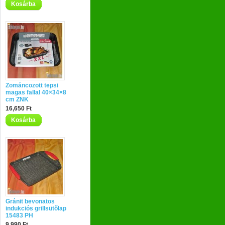
Kosárba
Zománcozott tepsi
magas fallal 40×34×8
cm ZNK
16,650 Ft
Kosárba
Gránit bevonatos
indukciós grillsütőlap
15483 PH
9,990 Ft