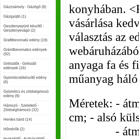
konyhában. <F
Gázzsámoly - Gázégő (8)
Gázgyújtó (1)
vásárlása ked
Gesztenyepüré készítő -
Gesztenyevágó (2)
választás az 
Grafitbevonatú edény (19)
webáruházából.
Gránitbevonatos edények
(92)
anyaga fa és 
Grillsütők - Grillsütő
edények (16)
műanyag háló 
Gyümölcslékészítő edény
(6)
Gyümölcs és zöldségmosó
edény (9)
Méretek: - átm
Hámozó - Szeletelő -
Zöldséghámozó (32)
cm; - alsó kül
Hentes bárd (14)
- átmérő f
Hőmérők (2)
Hurkatöltő - Kolbásztöltő