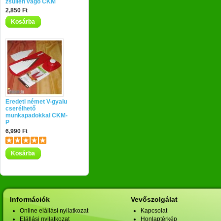
zsülien vágó CKM
2,850 Ft
Kosárba
Eredeti német V-gyalu
cserélhető
munkapadokkal CKM-
P
6,990 Ft
Kosárba
Információk
Vevőszolgálat
Online elállási nyilatkozat
Kapcsolat
Elállási nyilatkozat
Honlaptérkép