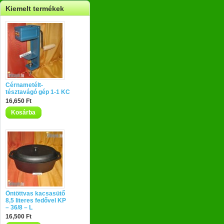
Kiemelt termékek
Cérnametélt-
tésztavágó gép 1-1 KC
16,650 Ft
Kosárba
Öntöttvas kacsasütő
8,5 literes fedővel KP
– 36/8 – L
16,500 Ft