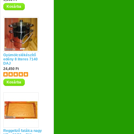
Kosárba
Gyümölcslékészítő
edény 8 literes 7140
DAJ
24,450 Ft
Kosárba
Reggeliző fatálca nagy