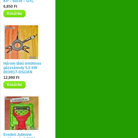
KP – 60/39 – GYL
6,850 Ft
Kosárba
Három lábú öntöttvas
gázzsámoly 5,5 kW
003/017-GS/JAN
12,990 Ft
Kosárba
Eredeti Julienne