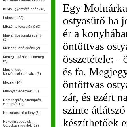
Konyhafelszerelések (644)
Egy Molnárkal
Kukta - gyorsfőző edény (8)
ostyasütő ha 
Lábasok (23)
Libatömő kacsatömő (0)
ér a konyhában
Márványbevonatú edény
(2)
öntöttvas ost
Melegen tartó edény (2)
összetétele: -
Mérleg - Háztartási mérleg
(6)
és fa. Megjegy
Morzsafogó -
kenyérszeletelő tálca (3)
öntöttvas osty
Mozsár (14)
Műanyag edények (18)
zár, és ezért 
Narancsprés, citromprés,
citrusprés (1)
szinte átlátszó
Nektárkészítő edény (6)
készíthetőek e
Nokedliszaggatók -
Galuskaszaggatók (18)