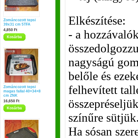
Elkészítése:
Zománcozott tepsi
39x31 cm 5TFA
4,850 Ft
- a hozzávalók
Kosárba
összedolgozzu
nagyságú gom
belőle és ezek
felhevített ta
Zománcozott tepsi
magas fallal 40×34×8
cm ZNK
összepréseljü
16,650 Ft
Kosárba
színűre sütjük
Ha sósan szere