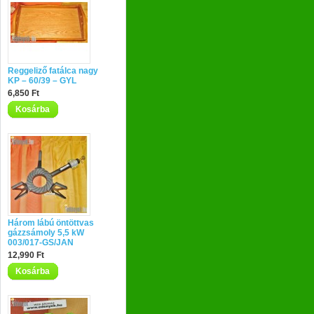
Reggeliző fatálca nagy
KP – 60/39 – GYL
6,850 Ft
Kosárba
Három lábú öntöttvas
gázzsámoly 5,5 kW
003/017-GS/JAN
12,990 Ft
Kosárba