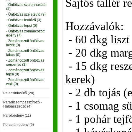
Sajtós tallér r
- Öntöttvas szalonnasütő
(4)
- Öntöttvas szeletsütő (9)
- Öntöttvas teafőző (3)
Hozzávalók:
- Öntöttvas tepsi (0)
- Öntöttvas zománcozott
- 60 dkg liszt
edény (7)
- Zománcozott öntöttvas
fazék (0)
- 20 dkg marg
- Zománcozott öntöttvas
lábas (0)
- Zománcozott öntöttvas
- 15 dkg reszel
serpenyő (3)
- Zománcozott öntöttvas
tepsi (0)
kerek)
- Zománcozott öntöttvas
wok (0)
- 2 db tojás (
Palacsintasütő (28)
- 1 csomag sü
Paradicsompasszírozó -
Halpasszírozó (4)
- 1 pohár tejf
Párolóedény (11)
Porcelán edény (6)