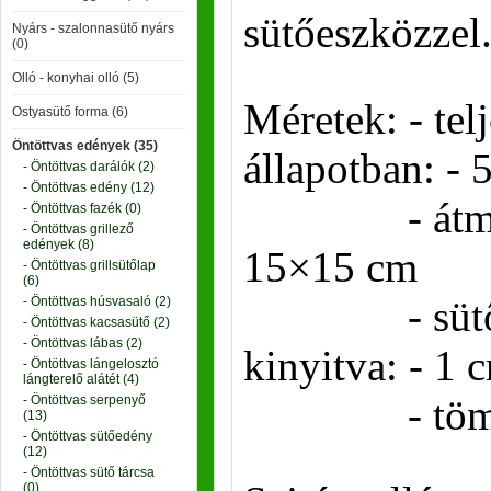
sütőeszközzel
Nyárs - szalonnasütő nyárs
(0)
Olló - konyhai olló (5)
Méretek: - tel
Ostyasütő forma (6)
Öntöttvas edények (35)
állapotban: - 
- Öntöttvas darálók (2)
- Öntöttvas edény (12)
- átmérő 
- Öntöttvas fazék (0)
- Öntöttvas grillező
edények (8)
15×15 cm
- Öntöttvas grillsütőlap
(6)
- sütőlap
- Öntöttvas húsvasaló (2)
- Öntöttvas kacsasütő (2)
- Öntöttvas lábas (2)
kinyitva: - 1 
- Öntöttvas lángelosztó
lángterelő alátét (4)
- tömeg: 
- Öntöttvas serpenyő
(13)
- Öntöttvas sütőedény
(12)
- Öntöttvas sütő tárcsa
(0)