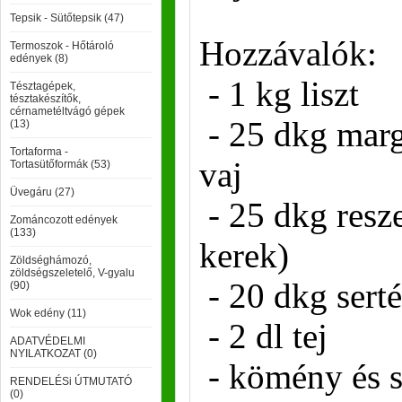
Tepsik - Sütőtepsik (47)
Hozzávalók:
Termoszok - Hőtároló
edények (8)
- 1 kg liszt
Tésztagépek,
tésztakészítők,
cérnametéltvágó gépek
- 25 dkg mar
(13)
Tortaforma -
vaj
Tortasütőformák (53)
Üvegáru (27)
- 25 dkg reszel
Zománcozott edények
(133)
kerek)
Zöldséghámozó,
zöldségszeletelő, V-gyalu
- 20 dkg serté
(90)
Wok edény (11)
- 2 dl tej
ADATVÉDELMI
NYILATKOZAT (0)
- kömény és 
RENDELÉSi ÚTMUTATÓ
(0)