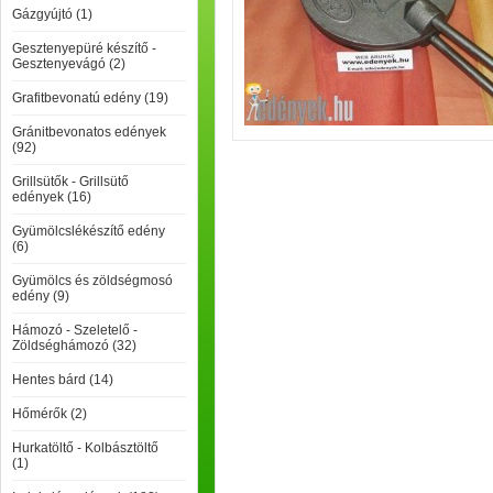
Gázgyújtó (1)
Gesztenyepüré készítő -
Gesztenyevágó (2)
Grafitbevonatú edény (19)
Gránitbevonatos edények
(92)
Grillsütők - Grillsütő
edények (16)
Gyümölcslékészítő edény
(6)
Gyümölcs és zöldségmosó
edény (9)
Hámozó - Szeletelő -
Zöldséghámozó (32)
Hentes bárd (14)
Hőmérők (2)
Hurkatöltő - Kolbásztöltő
(1)