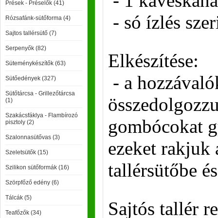
- 1 kávéskan
Prések - Préselők (41)
- só ízlés szer
Rózsafánk-sütőforma (4)
Sajtos tallérsütő (7)
Serpenyők (82)
Elkészítése:
Süteménykészítők (63)
- a hozzávalók
Sütőedények (327)
Sütőtárcsa - Grillezőtárcsa
összedolgozzu
(1)
Szakácsfáklya - Flambírozó
gombócokat gy
pisztoly (2)
Szalonnasütővas (3)
ezeket rakjuk a
Szeletsütők (15)
tallérsütőbe é
Szilikon sütőformák (16)
Szörpfőző edény (6)
Tálcák (5)
Sajtós tallér r
Teafőzők (34)