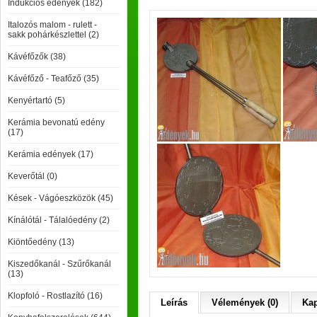
Indukciós edények (182)
Italozós malom - rulett -
sakk pohárkészlettel (2)
Kávéfőzők (38)
Kávéfőző - Teafőző (35)
Kenyértartó (5)
Kerámia bevonatú edény
(17)
Kerámia edények (17)
Keverőtál (0)
Kések - Vágóeszközök (45)
Kínálótál - Tálalóedény (2)
Kiöntőedény (13)
Kiszedőkanál - Szűrőkanál
(13)
Klopfoló - Rostlazító (16)
Leírás
Vélemények (0)
Kap