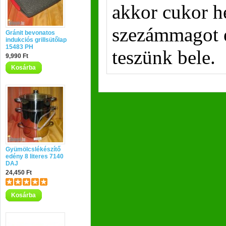
akkor cukor he
szezámmagot 
Gránit bevonatos
indukciós grillsütőlap
15483 PH
teszünk bele.
9,990 Ft
Kosárba
Gyümölcslékészítő
edény 8 literes 7140
DAJ
24,450 Ft
Kosárba