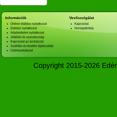
Információk
Vevőszolgálat
Online elállási nyilatkozat
Kapcsolat
Elállási nyilatkozat
Honlaptérkép
Adatvédelmi nyilatkozat
Jótállás és szavatosság
Kapcsolat az áruházzal
Szállítás és fizetési tájékoztató
Üzletszabályzat
Copyright 2015-2026 Edé