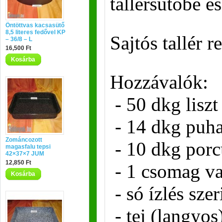
tallérsütőbe é
Öntöttvas kacsasütő
8,5 literes fedővel KP
Sajtós tallér r
– 36/8 – L
16,500 Ft
Kosárba
Hozzávalók:
- 50 dkg liszt
- 14 dkg puha
Zománcozott
- 10 dkg por
magasfalu tepsi
42×37×7 JUM
12,850 Ft
- 1 csomag va
Kosárba
- só ízlés szer
- tej (langyos