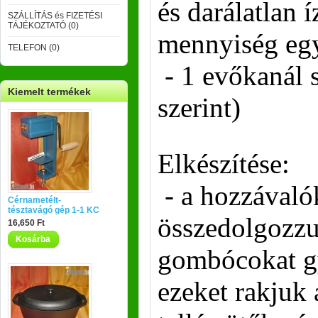
és darálatlan í
SZÁLLÍTÁS és FIZETÉSI
TÁJÉKOZTATÓ (0)
mennyiség egy
TELEFON (0)
- 1 evőkanál s
Kiemelt termékek
szerint)
Elkészítése:
- a hozzávalók
Cérnametélt-
tésztavágó gép 1-1 KC
összedolgozzu
16,650 Ft
Kosárba
gombócokat gy
ezeket rakjuk a