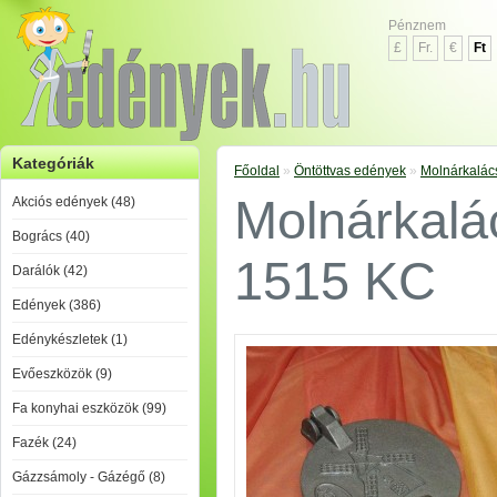
Pénznem
£
Fr.
€
Ft
Kategóriák
Főoldal
»
Öntöttvas edények
»
Molnárkalác
Molnárkalá
Akciós edények (48)
Bogrács (40)
1515 KC
Darálók (42)
Edények (386)
Edénykészletek (1)
Evőeszközök (9)
Fa konyhai eszközök (99)
Fazék (24)
Gázzsámoly - Gázégő (8)