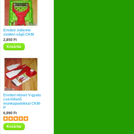
Eredeti Julienne
zsülien vágó CKM
2,850 Ft
Kosárba
Eredeti német V-gyalu
cserélhető
munkapadokkal CKM-
P
6,990 Ft
Kosárba