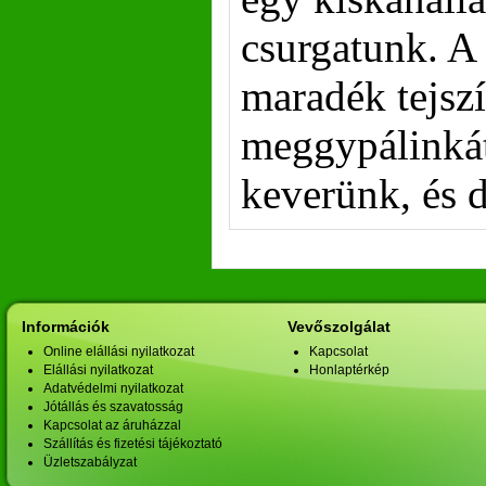
csurgatunk. A
maradék tejsz
meggypálinkát
keverünk, és d
Információk
Vevőszolgálat
Online elállási nyilatkozat
Kapcsolat
Elállási nyilatkozat
Honlaptérkép
Adatvédelmi nyilatkozat
Jótállás és szavatosság
Kapcsolat az áruházzal
Szállítás és fizetési tájékoztató
Üzletszabályzat