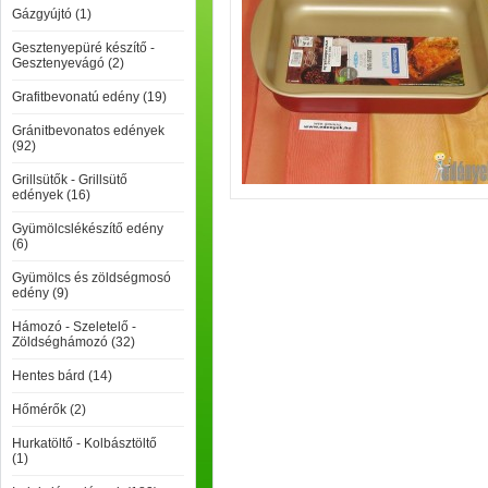
Gázgyújtó (1)
Gesztenyepüré készítő -
Gesztenyevágó (2)
Grafitbevonatú edény (19)
Gránitbevonatos edények
(92)
Grillsütők - Grillsütő
edények (16)
Gyümölcslékészítő edény
(6)
Gyümölcs és zöldségmosó
edény (9)
Hámozó - Szeletelő -
Zöldséghámozó (32)
Hentes bárd (14)
Hőmérők (2)
Hurkatöltő - Kolbásztöltő
(1)