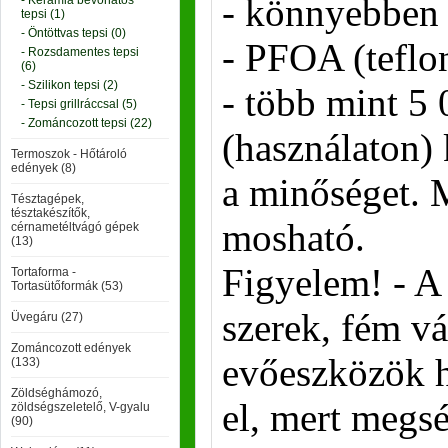
- könnyebben t
- Kerámia bevonatós
tepsi (1)
- Öntöttvas tepsi (0)
- PFOA (teflo
- Rozsdamentes tepsi
(6)
- Szilikon tepsi (2)
- több mint 5
- Tepsi grillráccsal (5)
- Zománcozott tepsi (22)
(használaton) k
Termoszok - Hőtároló
edények (8)
a minőséget.
Tésztagépek,
tésztakészítők,
mosható.
cérnametéltvágó gépek
(13)
Figyelem! - A
Tortaforma -
Tortasütőformák (53)
szerek, fém v
Üvegáru (27)
Zománcozott edények
evőeszközök h
(133)
Zöldséghámozó,
el, mert megsé
zöldségszeletelő, V-gyalu
(90)