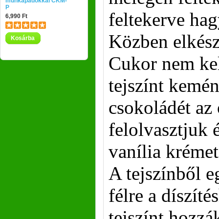
munkapadokkal CKM-
P
feltekerve hag
6,990 Ft
Közben elkész
Kosárba
Cukor nem kel
tejszínt kemé
csokoládét az o
felolvasztjuk 
vanília krémet
A tejszínből e
félre a díszíté
tejszínt hozzá