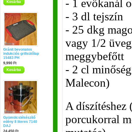
- 1 evőkanál o
Kosárba
- 3 dl tejszín
- 25 dkg mago
vagy 1/2 üveg
Gránit bevonatos
meggybefőtt
indukciós grillsütőlap
15483 PH
9,990 Ft
- 2 cl minősé
Kosárba
Malecon)
A díszítéshez
porcukorral m
Gyümölcslékészítő
edény 8 literes 7140
DAJ
24,450 Ft