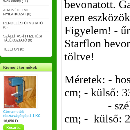
bevonatott. Ga
Wok edény (11)
ADATVÉDELMI
ezen eszközök
NYILATKOZAT (0)
RENDELÉSi ÚTMUTATÓ
Figyelem! - űr
(0)
SZÁLLÍTÁS és FIZETÉSI
Starflon bevon
TÁJÉKOZTATÓ (0)
TELEFON (0)
töltve!
Kiemelt termékek
Méretek: - ho
cm; - külső: 
- szélessé
Cérnametélt-
cm; - külső: 
tésztavágó gép 1-1 KC
16,650 Ft
Kosárba