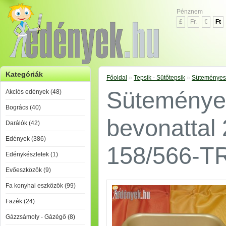
Pénznem
£
Fr.
€
Ft
Kategóriák
Főoldal
»
Tepsik - Sütőtepsik
»
Süteményes 
Süteményes
Akciós edények (48)
Bogrács (40)
bevonattal
Darálók (42)
Edények (386)
158/566-T
Edénykészletek (1)
Evőeszközök (9)
Fa konyhai eszközök (99)
Fazék (24)
Gázzsámoly - Gázégő (8)