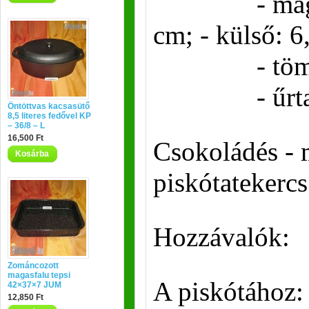
- magassá
cm; - külső: 
- tömeg:
- űrtartal
Öntöttvas kacsasütő
8,5 literes fedővel KP
– 36/8 – L
16,500 Ft
Csokoládés -
Kosárba
piskótatekercs
Hozzávalók:
Zománcozott
magasfalu tepsi
A piskótához:
42×37×7 JUM
12,850 Ft