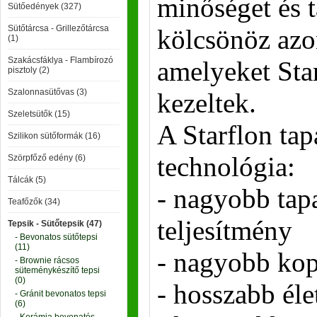
minőséget és t
Sütőedények (327)
Sütőtárcsa - Grillezőtárcsa
kölcsönöz azo
(1)
Szakácsfáklya - Flambírozó
amelyeket Sta
pisztoly (2)
Szalonnasütővas (3)
kezeltek.
Szeletsütők (15)
A Starflon ta
Szilikon sütőformák (16)
technológia:
Szörpfőző edény (6)
Tálcák (5)
- nagyobb tap
Teafőzők (34)
teljesítmény
Tepsik - Sütőtepsik (47)
- Bevonatos sütőtepsi
(11)
- nagyobb kop
- Brownie rácsos
süteménykészítő tepsi
(0)
- hosszabb éle
- Gránit bevonatos tepsi
(6)