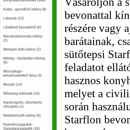
Vásároljon a s
Konyhafelszerelések (644)
Kukta - gyorsfőző edény (8)
bevonattal kín
Lábasok (23)
részére vagy 
Libatömő kacsatömő (0)
Márványbevonatú edény
barátainak, cs
(2)
Melegen tartó edény (2)
sütőtepsi Star
Mérleg - Háztartási mérleg
(6)
feladatot ellát
Morzsafogó -
kenyérszeletelő tálca (3)
hasznos konyh
Mozsár (14)
melyet a civili
Műanyag edények (18)
során használu
Narancsprés, citromprés,
citrusprés (1)
Starflon bevon
Nektárkészítő edény (6)
Nokedliszaggatók -
Galuskaszaggatók (18)