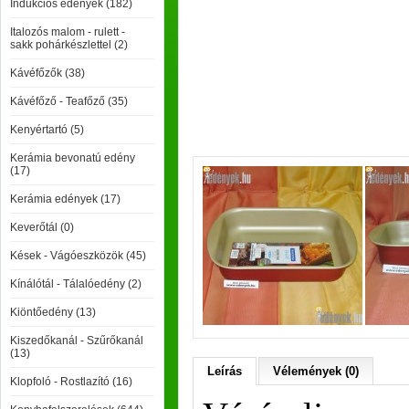
Indukciós edények (182)
Italozós malom - rulett -
sakk pohárkészlettel (2)
Kávéfőzők (38)
Kávéfőző - Teafőző (35)
Kenyértartó (5)
Kerámia bevonatú edény
(17)
Kerámia edények (17)
Keverőtál (0)
Kések - Vágóeszközök (45)
Kínálótál - Tálalóedény (2)
Kiöntőedény (13)
Kiszedőkanál - Szűrőkanál
(13)
Leírás
Vélemények (0)
Klopfoló - Rostlazító (16)