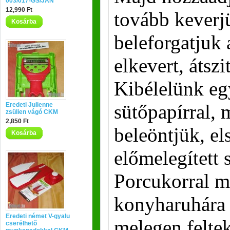
003/017-GS/JAN
12,990 Ft
tovább keverj
Kosárba
beleforgatjuk 
elkevert, átszit
Kibélelünk egy
sütőpapírral, 
Eredeti Julienne
zsülien vágó CKM
2,850 Ft
beleöntjük, el
Kosárba
előmelegített
Porcukorral m
konyharuhára 
Eredeti német V-gyalu
melegen felte
cserélhető