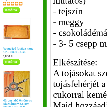
mutatós)
- tejszín
Kosárba
- meggy
- csokoládém
- 3- 5 csepp 
Reggeliző fatálca nagy
KP – 60/39 – GYL
6,850 Ft
Elkészítése:
Kosárba
A tojásokat sz
tojásfehérjét a
cukorral kemé
Három lábú öntöttvas
Majd hozzáadju
gázzsámoly 5,5 kW