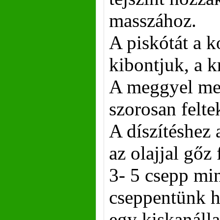
masszához.
A piskótát a 
kibontjuk, a 
A meggyel meg
szorosan felte
A díszítéshez
az olajjal gőz 
3- 5 csepp mi
cseppentünk ho
egy kiskanálla