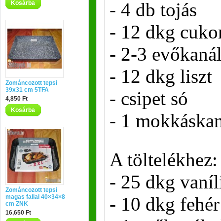
- 4 db tojás
Kosárba
- 12 dkg cuko
- 2-3 evőkaná
- 12 dkg liszt
Zománcozott tepsi
39x31 cm 5TFA
- csipet só
4,850 Ft
Kosárba
- 1 mokkáskan
A töltelékhez:
- 25 dkg vaní
Zománcozott tepsi
magas fallal 40×34×8
- 10 dkg fehé
cm ZNK
16,650 Ft