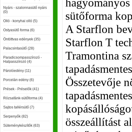
hagyományos é
Nyárs - szalonnasütő nyárs
sütőforma kop
(0)
Olló - konyhai olló (5)
A Starflon bev
Ostyasütő forma (6)
Starflon T tec
Öntöttvas edények (35)
Palacsintasütő (28)
Tramontina sz
Paradicsompasszírozó -
Halpasszírozó (4)
tapadásmentes
Párolóedény (11)
Összetevője n
Porcelán edény (6)
Prések - Préselők (41)
tapadásmentes 
Rózsafánk-sütőforma (4)
kopásállóságot
Sajtos tallérsütő (7)
Serpenyők (82)
összeállítást 
Süteménykészítők (63)