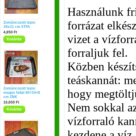
Használunk fri
forrázat elkés
Zománcozott tepsi
39x31 cm 5TFA
4,850 Ft
vizet a vízfor
Kosárba
forraljuk fel.
Közben készít
teáskannát: me
Zománcozott tepsi
hogy megtöltjü
magas fallal 40×34×8
cm ZNK
16,650 Ft
Nem sokkal az
Kosárba
vízforraló kan
kezdene a víz,