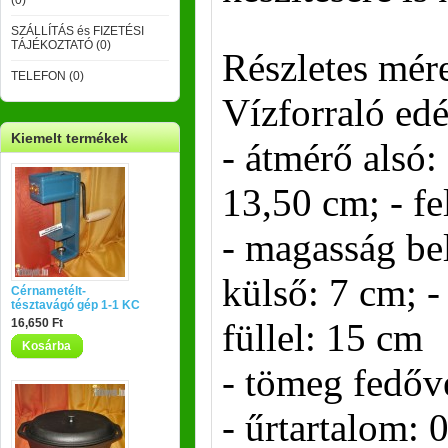
(0)
SZÁLLÍTÁS és FIZETÉSI
TÁJÉKOZTATÓ (0)
Részletes mére
TELEFON (0)
Vízforraló ed
Kiemelt termékek
- átmérő alsó:
13,50 cm; - fe
- magasság bel
külső: 7 cm; -
Cérnametélt-
tésztavágó gép 1-1 KC
16,650 Ft
füllel: 15 cm
Kosárba
- tömeg fedőv
- űrtartalom: 0