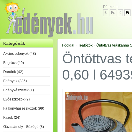
Pénznem
£
Fr.
€
Ft
Kategóriák
Főoldal
»
Teafőzők
»
Öntöttvas teáskanna S
Öntöttvas 
Akciós edények (48)
Bogrács (40)
0,60 l 649
Darálók (42)
Edények (386)
Edénykészletek (1)
Evőeszközök (9)
Fa konyhai eszközök (99)
Fazék (24)
Gázzsámoly - Gázégő (8)