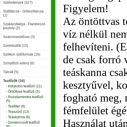
Sütőedények (327)
Figyelem!
Sütőtárcsa - Grillezőtárcsa
(1)
Az öntöttvas t
Szakácsfáklya - Flambírozó
pisztoly (2)
víz nélkül ne
Szalonnasütővas (3)
felhevíteni. (
Szeletsütők (15)
Szilikon sütőformák (16)
de csak forró 
Szörpfőző edény (6)
teáskanna csak
Tálcák (5)
Teafőzők (34)
kesztyűvel, k
- Indukciós teafőző (11)
- Öntöttvas teafőző (3)
fogható meg, m
- Rozsdamentes teafőző
(5)
- Teafilter (6)
fémfelület égé
- Teaszűrő (13)
- Teáskanna (8)
Használat után
- Zománcozott teafőző
(6)