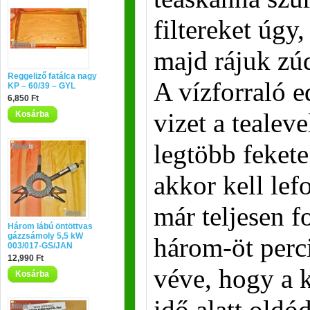
filtereket úgy,
majd rájuk zú
Reggeliző fatálca nagy
A vízforraló 
KP – 60/39 – GYL
6,850 Ft
vizet a tealeve
Kosárba
legtöbb fekete
akkor kell lef
már teljesen f
Három lábú öntöttvas
gázzsámoly 5,5 kW
három-öt perc
003/017-GS/JAN
12,990 Ft
véve, hogy a k
Kosárba
idő alatt oldó