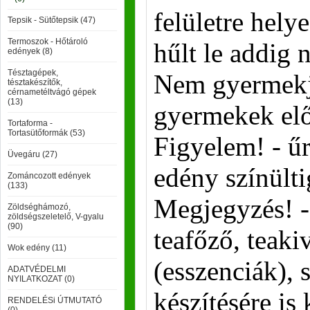
felületre hel
Tepsik - Sütőtepsik (47)
Termoszok - Hőtároló
hűlt le addig
edények (8)
Tésztagépek,
Nem gyermekj
tésztakészítők,
cérnametéltvágó gépek
(13)
gyermekek elő
Tortaforma -
Tortasütőformák (53)
Figyelem! - űr
Üvegáru (27)
edény színülti
Zománcozott edények
(133)
Megjegyzés! - 
Zöldséghámozó,
zöldségszeletelő, V-gyalu
(90)
teafőző, teaki
Wok edény (11)
(esszenciák),
ADATVÉDELMI
NYILATKOZAT (0)
készítésére is 
RENDELÉSi ÚTMUTATÓ