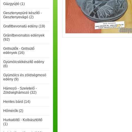
Gázgyújtó (1)
Gesztenyepüré készítő -
Gesztenyevágó (2)
Grafitbevonatú edény (19)
Gránitbevonatos edények
(92)
Grillsütők - Grillsütő
edények (16)
Gyümölcslékészítő edény
(6)
Gyümölcs és zöldségmosó
edény (9)
Hámozó - Szeletelő -
Zöldséghámozó (32)
Hentes bárd (14)
Hőmérők (2)
Hurkatöltő - Kolbásztöltő
(1)