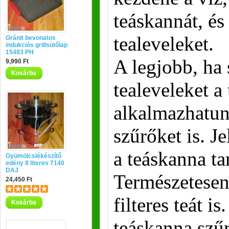
teáskannát, és
tealeveleket.
Gránit bevonatos
indukciós grillsütőlap
15483 PH
A legjobb, ha
9,990 Ft
Kosárba
tealeveleket a
alkalmazhatun
szűrőket is. J
a teáskanna ta
Gyümölcslékészítő
edény 8 literes 7140
DAJ
Természetesen
24,450 Ft
filteres teát i
Kosárba
teáskanna szű