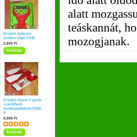
alatt mozgass
teáskannát, ho
Eredeti Julienne
mozogjanak.
zsülien vágó CKM
2,850 Ft
Kosárba
Eredeti német V-gyalu
cserélhető
munkapadokkal CKM-
P
6,990 Ft
Kosárba