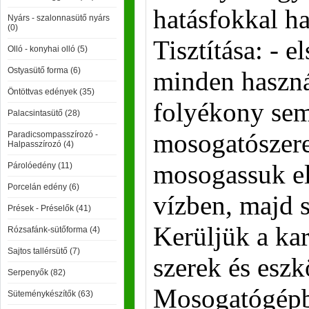
hatásfokkal ha
Nyárs - szalonnasütő nyárs
(0)
Tisztítása: - e
Olló - konyhai olló (5)
Ostyasütő forma (6)
minden haszná
Öntöttvas edények (35)
folyékony se
Palacsintasütő (28)
mosogatószere
Paradicsompasszírozó -
Halpasszírozó (4)
mosogassuk el
Párolóedény (11)
Porcelán edény (6)
vízben, majd 
Prések - Préselők (41)
Kerüljük a ka
Rózsafánk-sütőforma (4)
Sajtos tallérsütő (7)
szerek és eszk
Serpenyők (82)
Mosogatógépb
Süteménykészítők (63)