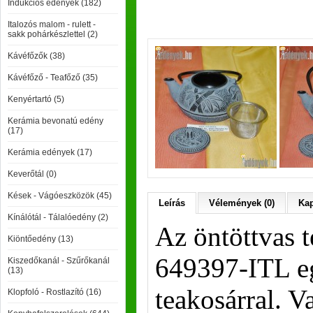
Indukciós edények (182)
Italozós malom - rulett -
sakk pohárkészlettel (2)
Kávéfőzők (38)
Kávéfőző - Teafőző (35)
Kenyértartó (5)
Kerámia bevonatú edény
(17)
Kerámia edények (17)
Keverőtál (0)
Kések - Vágóeszközök (45)
Leírás
Vélemények (0)
Kap
Kínálótál - Tálalóedény (2)
Az öntöttvas 
Kiöntőedény (13)
649397-ITL eg
Kiszedőkanál - Szűrőkanál
(13)
teakosárral. Va
Klopfoló - Rostlazító (16)