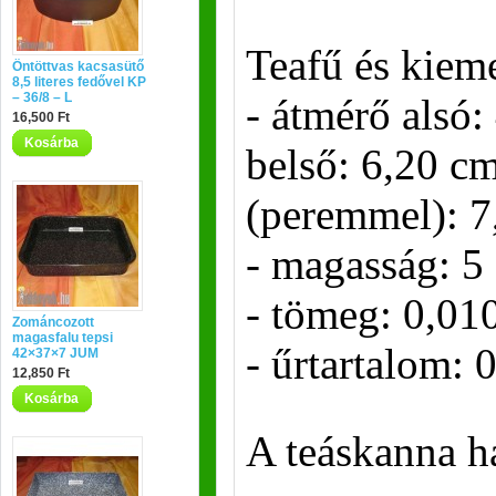
Teafű és kiem
Öntöttvas kacsasütő
8,5 literes fedővel KP
– 36/8 – L
- átmérő alsó:
16,500 Ft
Kosárba
belső: 6,20 cm
(peremmel): 7
- magasság: 5
- tömeg: 0,01
Zománcozott
magasfalu tepsi
- űrtartalom: 0
42×37×7 JUM
12,850 Ft
Kosárba
A teáskanna h