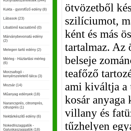
Konyhafelszerelések (644)
ötvözetből kés
Kukta - gyorsfőző edény (8)
szilíciumot, m
Lábasok (23)
Libatömő kacsatömő (0)
ként és más ö
Márványbevonatú edény
(2)
tartalmaz. Az 
Melegen tartó edény (2)
belseje zomán
Mérleg - Háztartási mérleg
(6)
teafőző tartoz
Morzsafogó -
kenyérszeletelő tálca (3)
ami kiváltja a 
Mozsár (14)
Műanyag edények (18)
kosár anyaga 
Narancsprés, citromprés,
citrusprés (1)
villany és fat
Nektárkészítő edény (6)
tűzhelyen egy
Nokedliszaggatók -
Galuskaszaggatók (18)