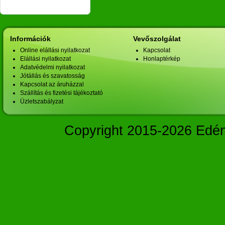
Információk
Vevőszolgálat
Online elállási nyilatkozat
Kapcsolat
Elállási nyilatkozat
Honlaptérkép
Adatvédelmi nyilatkozat
Jótállás és szavatosság
Kapcsolat az áruházzal
Szállítás és fizetési tájékoztató
Üzletszabályzat
Copyright 2015-2026 Edé