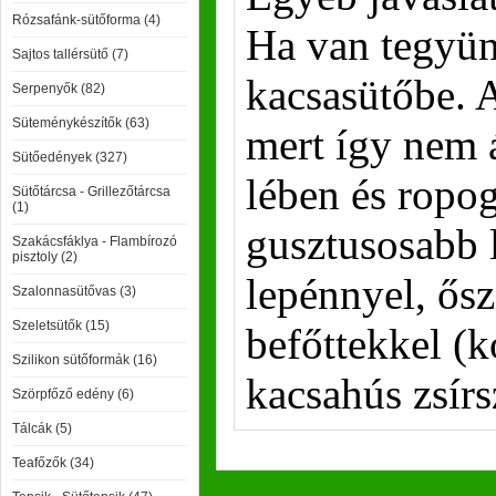
Rózsafánk-sütőforma (4)
Ha van tegyün
Sajtos tallérsütő (7)
kacsasütőbe. A 
Serpenyők (82)
Süteménykészítők (63)
mert így nem 
Sütőedények (327)
lében és ropo
Sütőtárcsa - Grillezőtárcsa
(1)
gusztusosabb 
Szakácsfáklya - Flambírozó
pisztoly (2)
lepénnyel, ősz
Szalonnasütővas (3)
Szeletsütők (15)
befőttekkel (k
Szilikon sütőformák (16)
kacsahús zsír
Szörpfőző edény (6)
Tálcák (5)
Teafőzők (34)