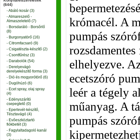
Konyhafelszerelések
bepermetezésé
(644)
- Abáló kosár (3)
- Almareszelő -
krómacél. A 
Almaszeletelő (7)
- Borsdaráló - Borsőrlő
(8)
pumpás szóróf
- Burgonyatörő (16)
- Citromfacsaró (9)
rozsdamentes
- Csigatészta-készítő (2)
- Csontfűrész (3)
elhelyezve. Az
- Darabolók (54)
- Derelyevágó
derelyekészítő forma (3)
ecetszóró pum
- Dió és mogyorótörő (6)
- Dugóhúzó (6)
leér a tégely a
- Ecet spray, olaj spray
(4)
- Edényszárító
műanyag. A tár
csepegtető (0)
- Eperlevél-készítő,
Tésztavágó (4)
pumpás szóróf
- Evőeszköztartó
fiókbetét (3)
kipermetezhetj
- Fagylaltadagoló kanál
(3)