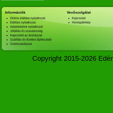
Információk
Vevőszolgálat
Online elállási nyilatkozat
Kapcsolat
Elállási nyilatkozat
Honlaptérkép
Adatvédelmi nyilatkozat
Jótállás és szavatosság
Kapcsolat az áruházzal
Szállítás és fizetési tájékoztató
Üzletszabályzat
Copyright 2015-2026 Edé