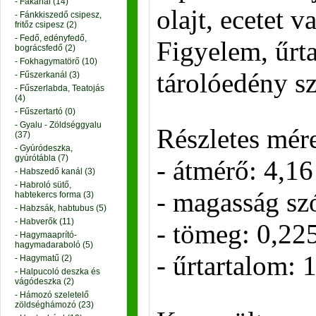
- Fakanál (14)
olajt, ecetet 
- Fánkkiszedő csipesz,
fritőz csipesz (2)
- Fedő, edényfedő,
Figyelem, űrt
bográcsfedő (2)
- Fokhagymatörő (10)
tárolóedény sz
- Fűszerkanál (3)
- Fűszerlabda, Teatojás
(4)
- Fűszertartó (0)
- Gyalu - Zöldséggyalu
Részletes mére
(37)
- Gyúródeszka,
gyúrótábla (7)
- átmérő: 4,1
- Habszedő kanál (3)
- Habroló sütő,
- magasság szó
habtekercs forma (3)
- Habzsák, habtubus (5)
- Habverők (11)
- tömeg: 0,22
- Hagymaaprító-
hagymadaraboló (5)
- űrtartalom: 
- Hagymatű (2)
- Halpucoló deszka és
vágódeszka (2)
- Hámozó szeletelő
zöldséghámozó (23)