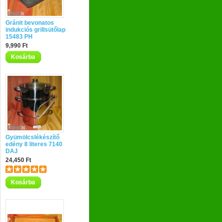
Gránit bevonatos
indukciós grillsütőlap
15483 PH
9,990 Ft
Kosárba
Gyümölcslékészítő
edény 8 literes 7140
DAJ
24,450 Ft
Kosárba