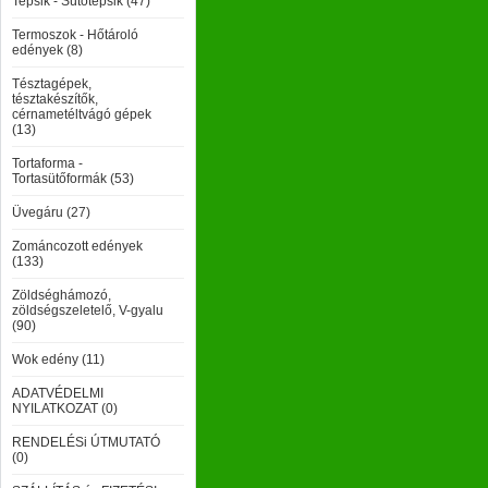
Tepsik - Sütőtepsik (47)
Termoszok - Hőtároló
edények (8)
Tésztagépek,
tésztakészítők,
cérnametéltvágó gépek
(13)
Tortaforma -
Tortasütőformák (53)
Üvegáru (27)
Zománcozott edények
(133)
Zöldséghámozó,
zöldségszeletelő, V-gyalu
(90)
Wok edény (11)
ADATVÉDELMI
NYILATKOZAT (0)
RENDELÉSi ÚTMUTATÓ
(0)