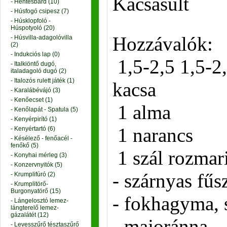
Kacsasült
- Hentesbárd (10)
- Húsfogó csipesz (7)
- Húsklopfoló -
Húspotyoló (20)
Hozzávalók:
- Húsvilla-adagolóvilla
(2)
- Indukciós lap (0)
1,5-2,5 1,5-2
- Italkiöntő dugó,
italadagoló dugó (2)
- Italozós rulett játék (1)
kacsa
- Karalábévájó (3)
- Kenőecset (1)
1 alma
- Kenőlapát - Spatula (5)
- Kenyérpirító (1)
1 narancs
- Kenyértartó (6)
- Késélező - fenőacél -
fenőkő (5)
1 szál rozmar
- Konyhai mérleg (3)
- Konzervnyitók (5)
- szárnyas fűs
- Krumplifúró (2)
- Krumplitörő-
Burgonyatörő (15)
- fokhagyma, 
- Lángelosztó lemez-
lángterelő lemez-
gázalátét (12)
- majoránna
- Levesszűrő tésztaszűrő