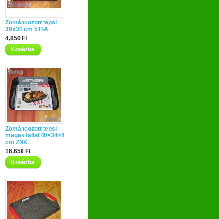
Zománcozott tepsi
39x31 cm 5TFA
4,850 Ft
Kosárba
Zománcozott tepsi
magas fallal 40×34×8
cm ZNK
16,650 Ft
Kosárba