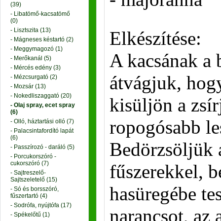
(39)
- Libatömő-kacsatömő
(0)
- Lisztszita (13)
Elkészítése:
- Mágneses késtartó (2)
- Meggymagozó (1)
A kacsának a 
- Merőkanál (5)
- Mércés edény (3)
átvágjuk, ho
- Mézcsurgató (2)
- Mozsár (13)
- Nokedliszaggató (20)
kisüljön a zsír
- Olaj spray, ecet spray
(6)
ropogósabb le
- Olló, háztartási olló (7)
- Palacsintafordító lapát
(6)
Bedörzsöljük 
- Passzírozó - daráló (5)
- Porcukorszóró -
cukorszóró (7)
fűszerekkel, be
- Sajtreszelő-
Sajtszeletelő (15)
hasüregébe te
- Só és borsszóró,
fűszertartó (4)
- Sodrófa, nyújtófa (17)
narancsot, az
- Spékelőtű (1)