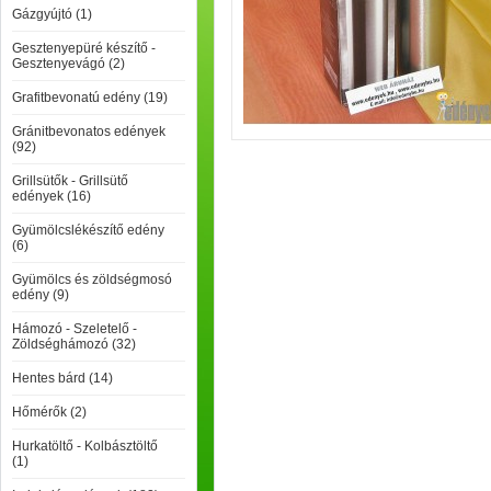
Gázgyújtó (1)
Gesztenyepüré készítő -
Gesztenyevágó (2)
Grafitbevonatú edény (19)
Gránitbevonatos edények
(92)
Grillsütők - Grillsütő
edények (16)
Gyümölcslékészítő edény
(6)
Gyümölcs és zöldségmosó
edény (9)
Hámozó - Szeletelő -
Zöldséghámozó (32)
Hentes bárd (14)
Hőmérők (2)
Hurkatöltő - Kolbásztöltő
(1)