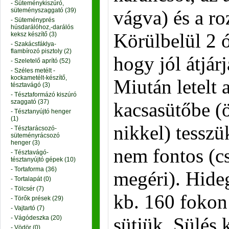
- Süteménykiszúró,
süteményszaggató (39)
vágva) és a ro
- Süteményprés
húsdarálóhoz,-darálós
Körülbelül 2 ó
keksz készítő (3)
- Szakácsfáklya-
flambírozó pisztoly (2)
hogy jól átjár
- Szeletelő aprító (52)
- Széles metélt -
kockametélt-készítő,
Miután letelt 
tésztavágó (3)
- Tésztaformázó kiszúró
szaggató (37)
kacsasütőbe (
- Tésztanyújtó henger
(1)
nikkel) tesszü
- Tésztarácsozó-
süteményrácsozó
henger (3)
nem fontos (cs
- Tésztavágó-
tésztanyújtó gépek (10)
- Tortaforma (36)
megéri). Hide
- Tortalapát (0)
- Tölcsér (7)
kb. 160 fokon
- Törők prések (29)
- Vajtartó (7)
sütjük. Sülés
- Vágódeszka (20)
- Vödör (0)