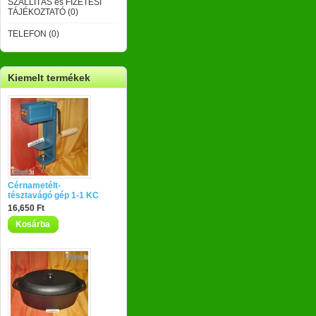
SZÁLLÍTÁS és FIZETÉSI
TÁJÉKOZTATÓ (0)
TELEFON (0)
Kiemelt termékek
Cérnametélt-
tésztavágó gép 1-1 KC
16,650 Ft
Kosárba