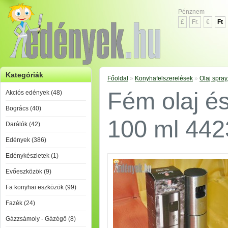
Pénznem
£
Fr.
€
Ft
Kategóriák
Főoldal
»
Konyhafelszerelések
»
Olaj spray
Fém olaj és
Akciós edények (48)
Bogrács (40)
100 ml 44
Darálók (42)
Edények (386)
Edénykészletek (1)
Evőeszközök (9)
Fa konyhai eszközök (99)
Fazék (24)
Gázzsámoly - Gázégő (8)