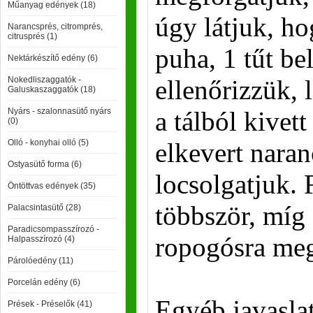
Műanyag edények (18)
úgy látjuk, h
Narancsprés, citromprés,
citrusprés (1)
puha, 1 tűt be
Nektárkészítő edény (6)
Nokedliszaggatók -
ellenőrizzük, 
Galuskaszaggatók (18)
Nyárs - szalonnasütő nyárs
a tálból kivet
(0)
Olló - konyhai olló (5)
elkevert naran
Ostyasütő forma (6)
locsolgatjuk.
Öntöttvas edények (35)
többször, míg
Palacsintasütő (28)
Paradicsompasszírozó -
ropogósra meg
Halpasszírozó (4)
Párolóedény (11)
Porcelán edény (6)
Egyéb javasla
Prések - Préselők (41)