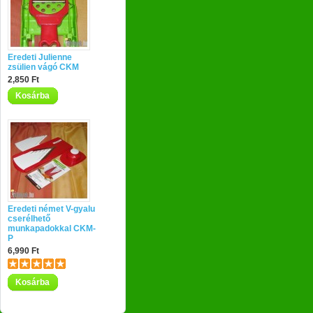
Eredeti Julienne
zsülien vágó CKM
2,850 Ft
Kosárba
Eredeti német V-gyalu
cserélhető
munkapadokkal CKM-
P
6,990 Ft
Kosárba