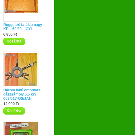
Reggeliző fatálca nagy
KP – 60/39 – GYL
6,850 Ft
Kosárba
Három lábú öntöttvas
gázzsámoly 5,5 kW
003/017-GS/JAN
12,990 Ft
Kosárba