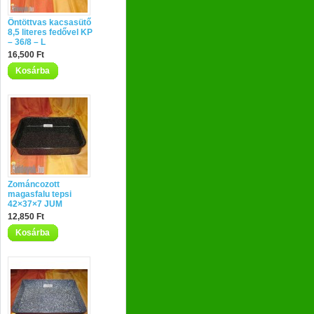
Öntöttvas kacsasütő
8,5 literes fedővel KP
– 36/8 – L
16,500 Ft
Kosárba
Zománcozott
magasfalu tepsi
42×37×7 JUM
12,850 Ft
Kosárba