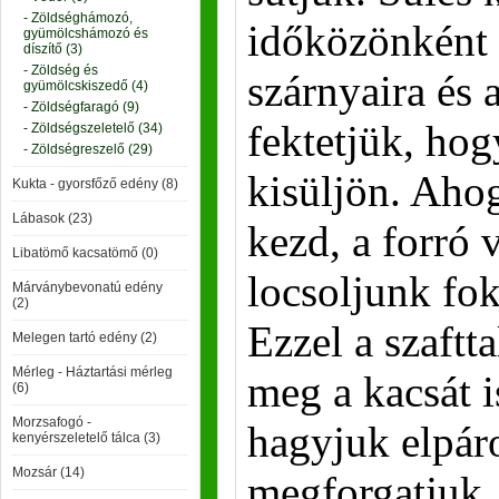
- Zöldséghámozó,
időközönként 
gyümölcshámozó és
díszítő (3)
- Zöldség és
szárnyaira és 
gyümölcskiszedő (4)
- Zöldségfaragó (9)
fektetjük, hog
- Zöldségszeletelő (34)
- Zöldségreszelő (29)
kisüljön. Ahog
Kukta - gyorsfőző edény (8)
Lábasok (23)
kezd, a forró v
Libatömő kacsatömő (0)
locsoljunk fok
Márványbevonatú edény
(2)
Ezzel a szaftt
Melegen tartó edény (2)
Mérleg - Háztartási mérleg
meg a kacsát is
(6)
Morzsafogó -
hagyjuk elpár
kenyérszeletelő tálca (3)
Mozsár (14)
megforgatjuk,