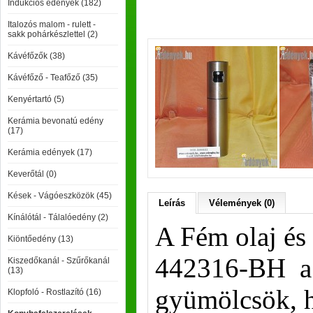
Indukciós edények (182)
Italozós malom - rulett -
sakk pohárkészlettel (2)
Kávéfőzők (38)
Kávéfőző - Teafőző (35)
Kenyértartó (5)
Kerámia bevonatú edény
(17)
Kerámia edények (17)
Keverőtál (0)
Kések - Vágóeszközök (45)
Leírás
Vélemények (0)
Kínálótál - Tálalóedény (2)
A Fém olaj és
Kiöntőedény (13)
442316-BH a 
Kiszedőkanál - Szűrőkanál
(13)
gyümölcsök, h
Klopfoló - Rostlazító (16)