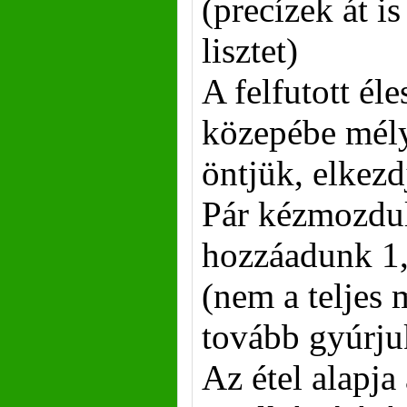
(precízek át is
lisztet)
A felfutott éles
közepébe mély
öntjük, elkez
Pár kézmozdul
hozzáadunk 1,
(nem a teljes 
tovább gyúrjuk
Az étel alapja