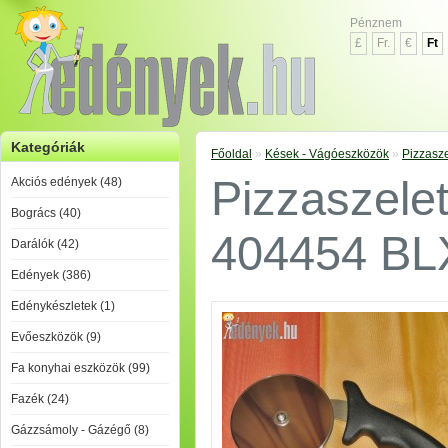
Pénznem
£
Fr.
€
Ft
Kategóriák
Főoldal
»
Kések - Vágóeszközök
»
Pizzasz
Pizzaszele
Akciós edények (48)
Bogrács (40)
404454 BL
Darálók (42)
Edények (386)
Edénykészletek (1)
Evőeszközök (9)
Fa konyhai eszközök (99)
Fazék (24)
Gázzsámoly - Gázégő (8)