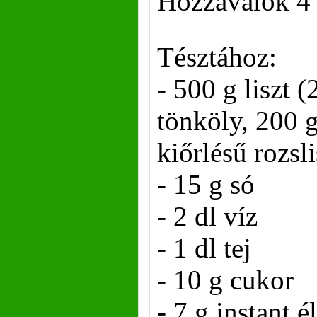
Hozzávalók 4 
Tésztához:
- 500 g liszt (
tönköly, 200 g
kiőrlésű rozsli
- 15 g só
- 2 dl víz
- 1 dl tej
- 10 g cukor
- 7 g instant é