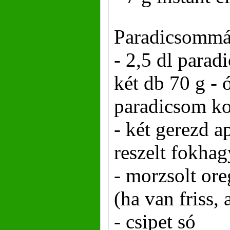
Paradicsommá
- 2,5 dl para
két db 70 g - ó
paradicsom ko
- két gerezd a
reszelt fokha
- morzsolt or
(ha van friss, 
- csipet só