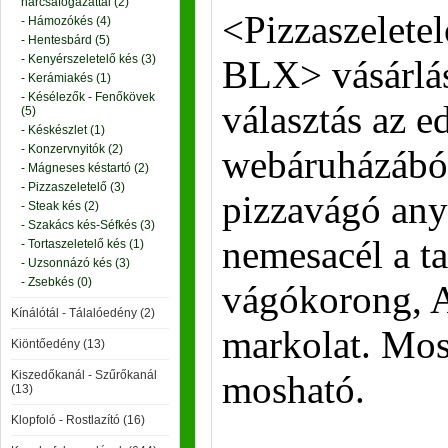
harcsafogazattal (2)
<Pizzaszelet
- Hámozókés (4)
- Hentesbárd (5)
- Kenyérszeletelő kés (3)
BLX> vásárlás
- Kerámiakés (1)
- Késélezők - Fenőkövek
választás az 
(5)
- Késkészlet (1)
- Konzervnyitók (2)
webáruházából
- Mágneses késtartó (2)
- Pizzaszeletelő (3)
pizzavágó any
- Steak kés (2)
- Szakács kés-Séfkés (3)
nemesacél a ta
- Tortaszeletelő kés (1)
- Uzsonnázó kés (3)
- Zsebkés (0)
vágókorong, 
Kínálótál - Tálalóedény (2)
markolat. Mo
Kiöntőedény (13)
Kiszedőkanál - Szűrőkanál
mosható.
(13)
Klopfoló - Rostlazító (16)