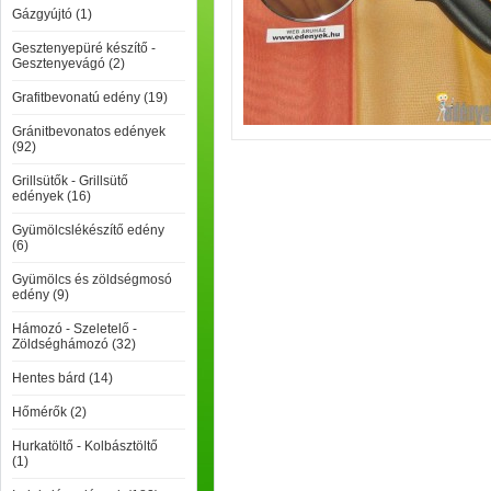
Gázgyújtó (1)
Gesztenyepüré készítő -
Gesztenyevágó (2)
Grafitbevonatú edény (19)
Gránitbevonatos edények
(92)
Grillsütők - Grillsütő
edények (16)
Gyümölcslékészítő edény
(6)
Gyümölcs és zöldségmosó
edény (9)
Hámozó - Szeletelő -
Zöldséghámozó (32)
Hentes bárd (14)
Hőmérők (2)
Hurkatöltő - Kolbásztöltő
(1)