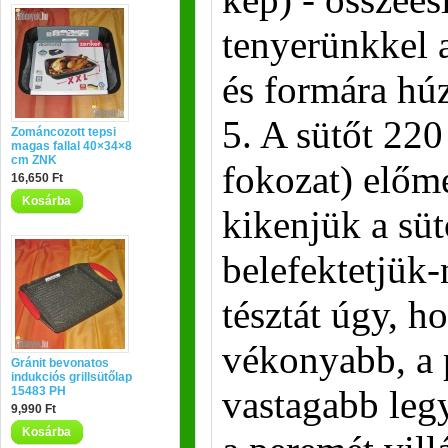
tenyerünkkel 
és formára hú
5. A sütőt 220
Zománcozott tepsi
magas fallal 40×34×8
cm ZNK
fokozat) előme
16,650 Ft
Kosárba
kikenjük a sü
belefektetjük
tésztát úgy, h
vékonyabb, a
Gránit bevonatos
indukciós grillsütőlap
vastagabb legy
15483 PH
9,990 Ft
Kosárba