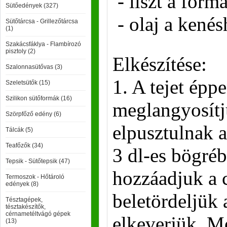
- liszt a form
Sütőedények (327)
- olaj a kenés
Sütőtárcsa - Grillezőtárcsa
(1)
Szakácsfáklya - Flambírozó
pisztoly (2)
Elkészítése:
Szalonnasütővas (3)
1. A tejet épp
Szeletsütők (15)
Szilikon sütőformák (16)
meglangyosítj
Szörpfőző edény (6)
elpusztulnak 
Tálcák (5)
Teafőzők (34)
3 dl-es bögréb
Tepsik - Sütőtepsik (47)
hozzáadjuk a 
Termoszok - Hőtároló
edények (8)
beletördeljük a
Tésztagépek,
tésztakészítők,
cérnametéltvágó gépek
elkeverjük. M
(13)