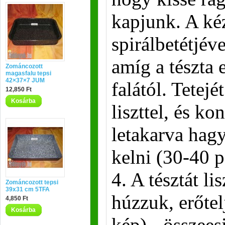
kapjunk. A ké
spirálbetétjév
amíg a tészta 
Zománcozott
magasfalu tepsi
42×37×7 JUM
falától. Tetej
12,850 Ft
Kosárba
liszttel, és k
letakarva hagy
kelni (30-40 p
4. A tésztát li
Zománcozott tepsi
39x31 cm 5TFA
húzzuk, erőtel
4,850 Ft
Kosárba
kép) - összees