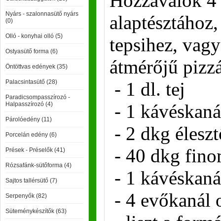
Hozzávalók 4 
Nyárs - szalonnasütő nyárs
alaptésztához,
(0)
Olló - konyhai olló (5)
tepsihez, vag
Ostyasütő forma (6)
átmérőjű pizz
Öntöttvas edények (35)
Palacsintasütő (28)
- 1 dl. tej
Paradicsompasszírozó -
Halpasszírozó (4)
- 1 kávéskaná
Párolóedény (11)
- 2 dkg éleszt
Porcelán edény (6)
- 40 dkg fino
Prések - Préselők (41)
Rózsafánk-sütőforma (4)
- 1 kávéskaná
Sajtos tallérsütő (7)
- 4 evőkanál o
Serpenyők (82)
Süteménykészítők (63)