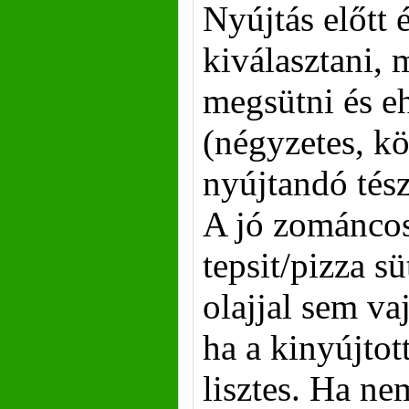
Nyújtás előtt
kiválasztani, 
megsütni és e
(négyzetes, kö
nyújtandó tész
A jó zománcos
tepsit/pizza s
olajjal sem vaj
ha a kinyújtott
lisztes. Ha ne