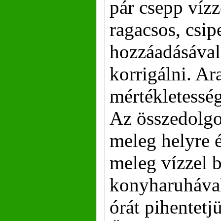
pár csepp vízz
ragacsos, csipe
hozzáadásával
korrigálni. Ar
mértékletesség
Az összedolgoz
meleg helyre é
meleg vízzel b
konyharuhával
órát pihentetj