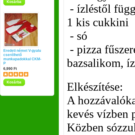
Kosárba
- ízléstől függ
1 kis cukkini
- só
- pizza fűszer
Eredeti német V-gyalu
cserélhető
bazsalikom, íz
munkapadokkal CKM-
P
6,990 Ft
Kosárba
Elkészítése:
A hozzávalóka
kevés vízben 
Közben sózzuk