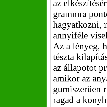
az elkészítés
grammra ponto
hagyatkozni, m
annyiféle vise
Az a lényeg, 
tészta kilapítá
az állapotot p
amikor az any
gumiszerűen 
ragad a konyh