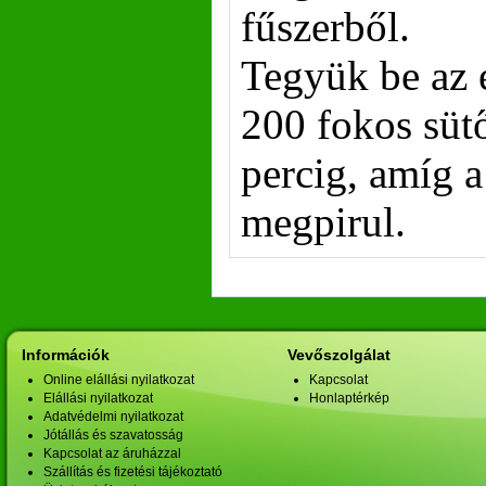
fűszerből.
Tegyük be az 
200 fokos süt
percig, amíg a 
megpirul.
Információk
Vevőszolgálat
Online elállási nyilatkozat
Kapcsolat
Elállási nyilatkozat
Honlaptérkép
Adatvédelmi nyilatkozat
Jótállás és szavatosság
Kapcsolat az áruházzal
Szállítás és fizetési tájékoztató