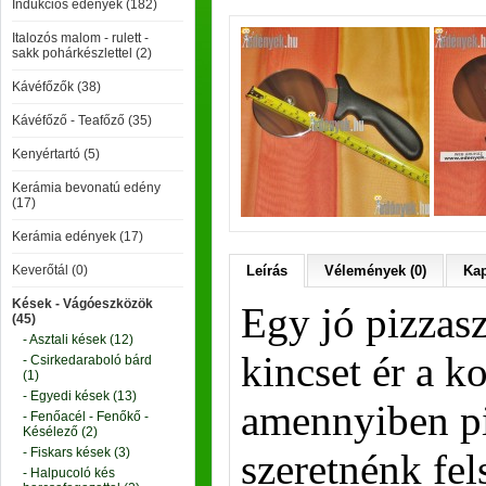
Indukciós edények (182)
Italozós malom - rulett -
sakk pohárkészlettel (2)
Kávéfőzők (38)
Kávéfőző - Teafőző (35)
Kenyértartó (5)
Kerámia bevonatú edény
(17)
Kerámia edények (17)
Keverőtál (0)
Leírás
Vélemények (0)
Kap
Kések - Vágóeszközök
Egy jó pizzasz
(45)
- Asztali kések (12)
kincset ér a 
- Csirkedaraboló bárd
(1)
- Egyedi kések (13)
amennyiben pi
- Fenőacél - Fenőkő -
Késélező (2)
- Fiskars kések (3)
szeretnénk fels
- Halpucoló kés