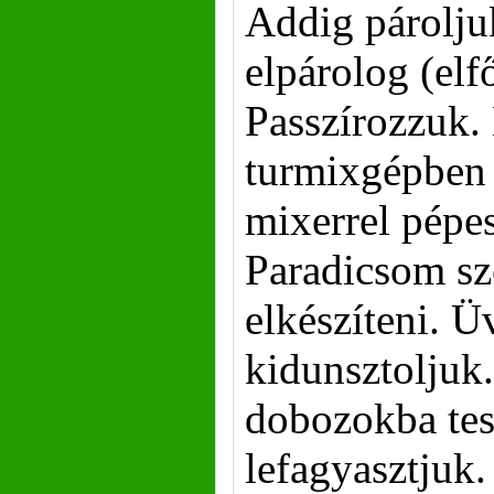
Addig párolju
elpárolog (elf
Passzírozzuk. 
turmixgépben 
mixerrel pépes
Paradicsom s
elkészíteni. Ü
kidunsztoljuk
dobozokba tes
lefagyasztjuk.