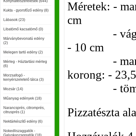
Konyhafelszerelések (644)
Méretek: - mar
Kukta - gyorsfőző edény (8)
cm
Lábasok (23)
Libatömő kacsatömő (0)
- vágó ko
Márványbevonatú edény
(2)
- 10 cm
Melegen tartó edény (2)
- markol
Mérleg - Háztartási mérleg
(6)
korong: - 23,
Morzsafogó -
kenyérszeletelő tálca (3)
- tömeg: 
Mozsár (14)
Műanyag edények (18)
Narancsprés, citromprés,
Pizzatészta al
citrusprés (1)
Nektárkészítő edény (6)
Nokedliszaggatók -
Galuskaszaggatók (18)