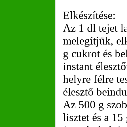
Elkészítése:
Az 1 dl tejet 
melegítjük, e
g cukrot és be
instant éleszt
helyre félre t
élesztő beindu
Az 500 g szob
lisztet és a 15