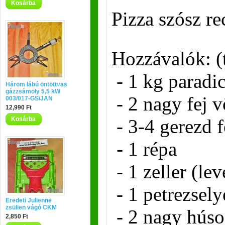
Kosárba
Pizza szósz re
Hozzávalók: (
- 1 kg paradi
Három lábú öntöttvas
gázzsámoly 5,5 kW
- 2 nagy fej 
003/017-GS/JAN
12,990 Ft
Kosárba
- 3-4 gerezd
- 1 répa
- 1 zeller (lev
- 1 petrezsely
Eredeti Julienne
zsülien vágó CKM
- 2 nagy húso
2,850 Ft