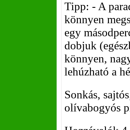
Tipp: - A para
könnyen megs
egy másodperc
dobjuk (egész
könnyen, nag
lehúzható a hé
Sonkás, sajtó
olívabogyós p