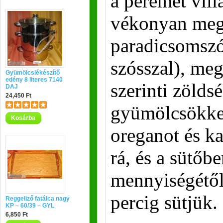
a peremét vill
vékonyan megk
paradicsomszó
szósszal), meg
Gyümölcslékészítő
edény 8 literes 7140
szerinti zölds
DAJ
24,450 Ft
gyümölcsökkel
Kosárba
oreganot és k
rá, és a sütőbe
mennyiségétő
percig sütjük.
Reggeliző fatálca nagy
KP – 60/39 – GYL
6,850 Ft