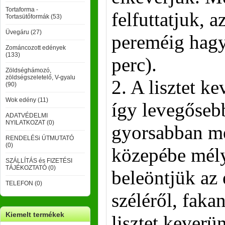
Tortaforma -
felfuttatjuk, a
Tortasütőformák (53)
Üvegáru (27)
pereméig hagy
Zománcozott edények
(133)
perc).
Zöldséghámozó,
zöldségszeletelő, V-gyalu
2. A lisztet ke
(90)
Wok edény (11)
így levegősebb
ADATVÉDELMI
NYILATKOZAT (0)
gyorsabban me
RENDELÉSi ÚTMUTATÓ
(0)
közepébe mély
SZÁLLÍTÁS és FIZETÉSI
TÁJÉKOZTATÓ (0)
beleöntjük az é
TELEFON (0)
széléről, faka
Kiemelt termékek
lisztet keverü