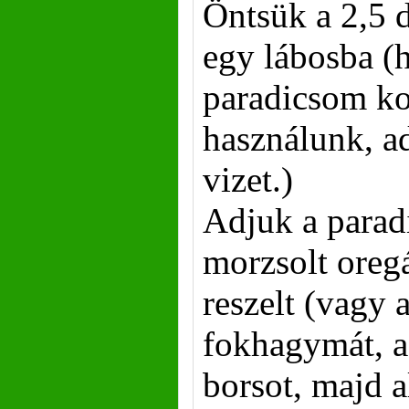
Öntsük a 2,5 
egy lábosba (h
paradicsom ko
használunk, a
vizet.)
Adjuk a para
morzsolt oreg
reszelt (vagy 
fokhagymát, a 
borsot, majd 