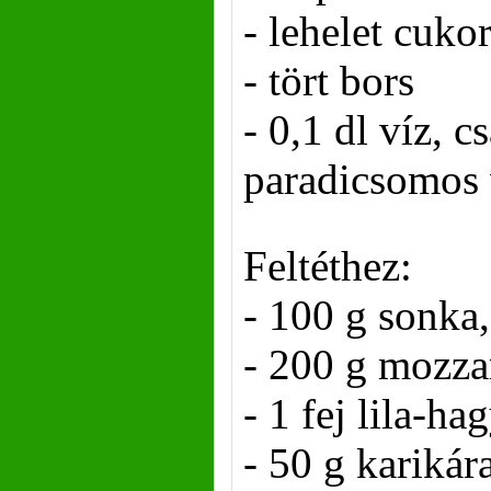
- lehelet cuko
- tört bors
- 0,1 dl víz, cs
paradicsomos 
Feltéthez:
- 100 g sonka
- 200 g mozzar
- 1 fej lila-h
- 50 g karikár