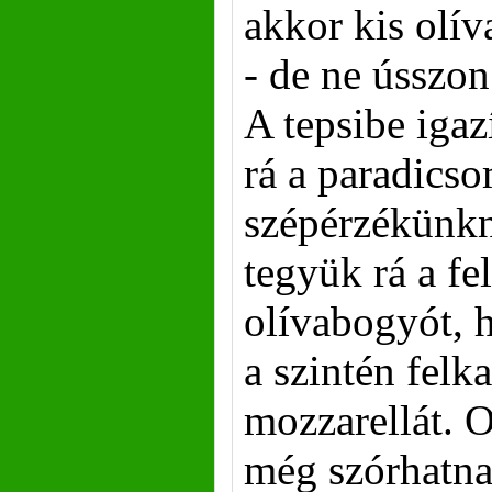
akkor kis olív
- de ne ússzon
A tepsibe igaz
rá a paradics
szépérzékünk
tegyük rá a fe
olívabogyót, 
a szintén felka
mozzarellát. 
még szórhatnak