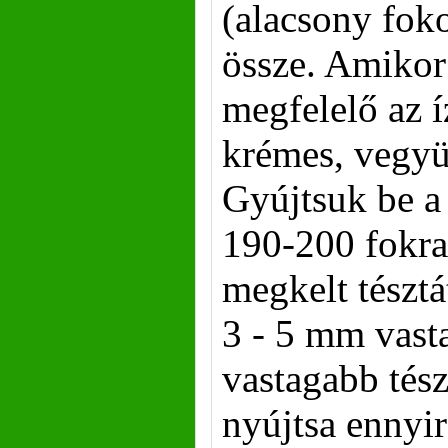
(alacsony fok
össze. Amikor
megfelelő az íz
krémes, vegyük
Gyújtsuk be a 
190-200 fokra
megkelt tésztá
3 - 5 mm vast
vastagabb tészt
nyújtsa ennyi