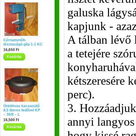
galuska lágys
kapjunk - azaz
A tálban lévő 
Cérnametélt-
tésztavágó gép 1-1 KC
a tetejére szór
16,650 Ft
Kosárba
konyharuhával
kétszeresére k
perc).
3. Hozzáadjuk 
Öntöttvas kacsasütő
8,5 literes fedővel KP
– 36/8 – L
annyi langyos 
16,500 Ft
Kosárba
hogy kissé rag