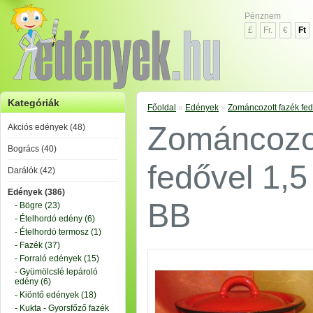
Pénznem
£
Fr.
€
Ft
Kategóriák
Főoldal
»
Edények
»
Zománcozott fazék fed
Zománcozot
Akciós edények (48)
Bogrács (40)
fedővel 1,5
Darálók (42)
Edények (386)
BB
- Bögre (23)
- Ételhordó edény (6)
- Ételhordó termosz (1)
- Fazék (37)
- Forraló edények (15)
- Gyümölcslé lepároló
edény (6)
- Kiöntő edények (18)
- Kukta - Gyorsfőző fazék