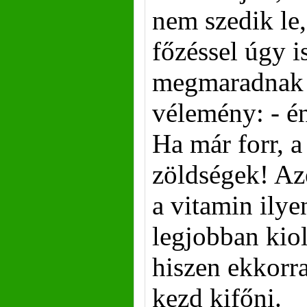
nem szedik le,
főzéssel úgy i
megmaradnak a
vélemény: - é
Ha már forr, a
zöldségek! Az
a vitamin ilye
legjobban kio
hiszen ekkorra
kezd kifőni.