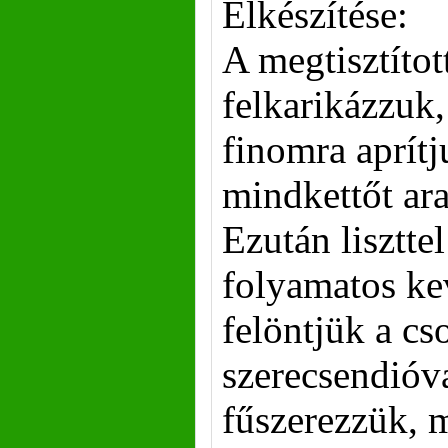
Elkészítése:
A megtisztíto
felkarikázzuk
finomra aprítj
mindkettőt ara
Ezután lisztte
folyamatos kev
felöntjük a cs
szerecsendióva
fűszerezzük, 