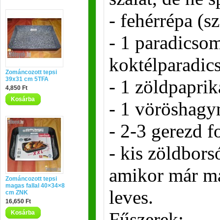
- fehérrépa (sz
- 1 paradicsom
koktélparadic
Zománcozott tepsi
39x31 cm 5TFA
- 1 zöldpaprik
4,850 Ft
Kosárba
- 1 vöröshagy
- 2-3 gerezd 
- kis zöldborsó
amikor már m
Zománcozott tepsi
magas fallal 40×34×8
leves.
cm ZNK
16,650 Ft
Fűszerek:
Kosárba