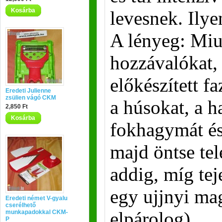
Kosárba
levesnek. Ilye
A lényeg: Miut
hozzávalókat, 
előkészített f
Eredeti Julienne
zsülien vágó CKM
a húsokat, a 
2,850 Ft
Kosárba
fokhagymát és
majd öntse tel
addig, míg tej
egy ujjnyi ma
Eredeti német V-gyalu
cserélhető
elpárolog).
munkapadokkal CKM-
P