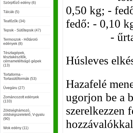
Szörpfőző edény (6)
0,50 kg; - fedő
Tálcák (5)
fedő: - 0,10 k
Teafőzők (34)
Tepsik - Sütőtepsik (47)
- űrtartalo
Termoszok - Hőtároló
edények (8)
Tésztagépek,
Húsleves elkés
tésztakészítők,
cérnametéltvágó gépek
(13)
Tortaforma -
Tortasütőformák (53)
Hazafelé mene
Üvegáru (27)
ugorjon be a b
Zománcozott edények
(133)
szerelkezzen f
Zöldséghámozó,
zöldségszeletelő, V-gyalu
(90)
hozzávalókkal
Wok edény (11)