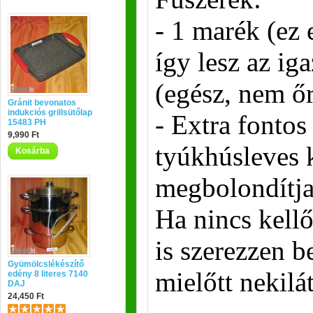
- 1 marék (ez e
így lesz az iga
(egész, nem őr
Gránit bevonatos
indukciós grillsütőlap
- Extra fontos
15483 PH
9,990 Ft
tyúkhúsleves 
Kosárba
megbolondítja
Ha nincs kellő
is szerezzen be
Gyümölcslékészítő
mielőtt nekilá
edény 8 literes 7140
DAJ
24,450 Ft