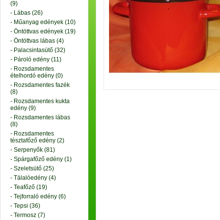
(9)
- Lábas (26)
- Műanyag edények (10)
- Öntöttvas edények (19)
- Öntöttvas lábas (4)
- Palacsintasütő (32)
- Pároló edény (11)
- Rozsdamentes
ételhordó edény (0)
- Rozsdamentes fazék
(8)
- Rozsdamentes kukta
edény (9)
- Rozsdamentes lábas
(8)
- Rozsdamentes
tésztafőző edény (2)
- Serpenyők (81)
- Spárgafőző edény (1)
- Szeletsütő (25)
- Tálalóedény (4)
- Teafőző (19)
- Tejforraló edény (6)
- Tepsi (36)
- Termosz (7)