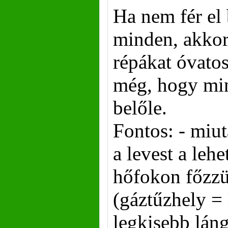
Ha nem fér el
minden, akkor 
répákat óvato
még, hogy mi
belőle.
Fontos: - miu
a levest a leh
hőfokon főzz
(gáztűzhely = 
legkisebb láng