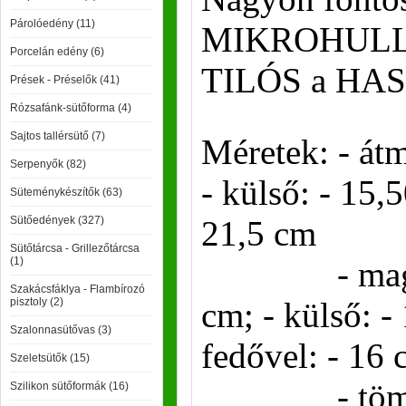
Párolóedény (11)
MIKROHUL
Porcelán edény (6)
TILÓS a HA
Prések - Préselők (41)
Rózsafánk-sütőforma (4)
Sajtos tallérsütő (7)
Méretek: - átm
Serpenyők (82)
- külső: - 15,5
Süteménykészítők (63)
Sütőedények (327)
21,5 cm
Sütőtárcsa - Grillezőtárcsa
(1)
- magassá
Szakácsfáklya - Flambírozó
pisztoly (2)
cm; - külső: -
Szalonnasütővas (3)
fedővel: - 16
Szeletsütők (15)
- tömeg fe
Szilikon sütőformák (16)