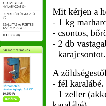
ADATVÉDELMI
NYILATKOZAT (0)
Mit kérjen a h
RENDELÉSi ÚTMUTATÓ
(0)
- 1 kg marharo
SZÁLLÍTÁS és FIZETÉSI
TÁJÉKOZTATÓ (0)
- csontos, bőr
TELEFON (0)
- 2 db vastag
Kiemelt termékek
- karajcsontot.
A zöldségestől
- fél karalábé.
Cérnametélt-
tésztavágó gép 1-1 KC
- 1 zeller (ak
16,650 Ft
Kosárba
karalábé).