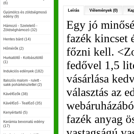
(6)
Leírás
Vélemények (0)
Kap
Gyümölcs és zöldségmosó
edény (9)
Egy jó minős
Hámozó - Szeletelő -
Zöldséghámozó (32)
fazék kincset
Hentes bárd (14)
főzni kell. <
Hőmérők (2)
Hurkatöltő - Kolbásztöltő
fedővel 1,5 l
(1)
Indukciós edények (182)
vásárlása ked
Italozós malom - rulett -
sakk pohárkészlettel (2)
választás az 
Kávéfőzők (38)
webáruházábó
Kávéfőző - Teafőző (35)
Kenyértartó (5)
fazék anyag ö
Kerámia bevonatú edény
(17)
vastagságú va