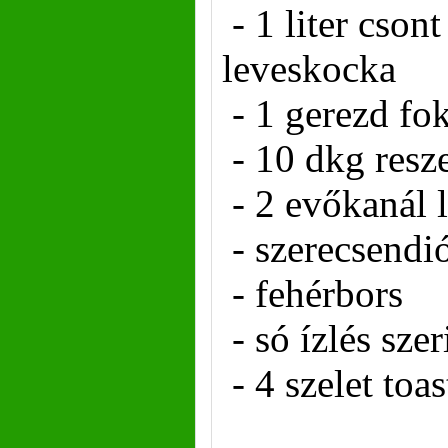
- 1 liter csont
leveskocka
- 1 gerezd f
- 10 dkg resze
- 2 evőkanál l
- szerecsendi
- fehérbors
- só ízlés szer
- 4 szelet toa