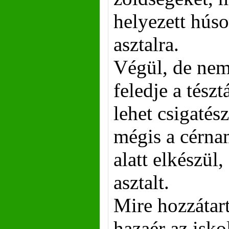
helyezett húso
asztalra.
Végül, de nem
feledje a tész
lehet csigatész
mégis a cérnam
alatt elkészül
asztalt.
Mire hozzátart
hazaér az isk