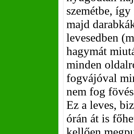
szemétbe, így
majd darabkák
levesedben (m
hagymát miut
minden oldalr
fogvájóval mi
nem fog fövés
Ez a leves, b
órán át is főh
kellően megpu