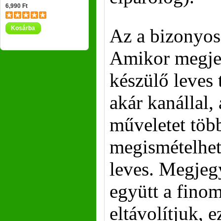
6,990 Ft
Kosárba
Az a bizonyos
Amikor megjel
készülő leves t
akár kanállal, 
műveletet több
megismételhet
leves. Megjegy
együtt a finom 
eltávolítjuk, 