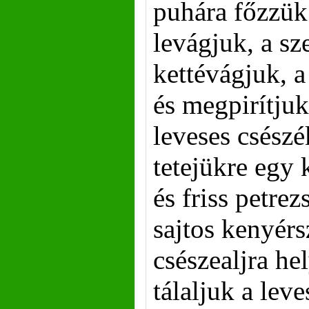
puhára főzzük
levágjuk, a sz
kettévágjuk, a
és megpirítjuk
leveses csészé
tetejükre egy k
és friss petre
sajtos kenyérs
csészealjra he
tálaljuk a leve