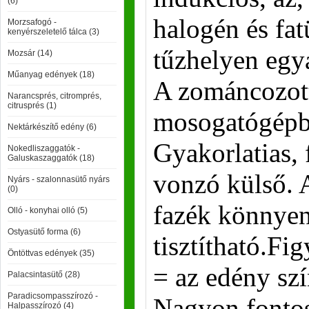
(6)
halogén és fat
Morzsafogó -
kenyérszeletelő tálca (3)
tűzhelyen egy
Mozsár (14)
Műanyag edények (18)
A zománcozott
Narancsprés, citromprés,
citrusprés (1)
mosogatógépb
Nektárkészítő edény (6)
Gyakorlatias, 
Nokedliszaggatók -
Galuskaszaggatók (18)
vonzó külső. 
Nyárs - szalonnasütő nyárs
(0)
fazék könnye
Olló - konyhai olló (5)
Ostyasütő forma (6)
tisztítható.Fi
Öntöttvas edények (35)
= az edény szín
Palacsintasütő (28)
Paradicsompasszírozó -
Nagyon fontos
Halpasszírozó (4)