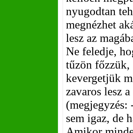
nyugodtan teh
megnézhet akár
lesz az magáb
Ne feledje, ho
tűzön főzzük,
kevergetjük me
zavaros lesz a
(megjegyzés: -
sem igaz, de há
Amikor minde