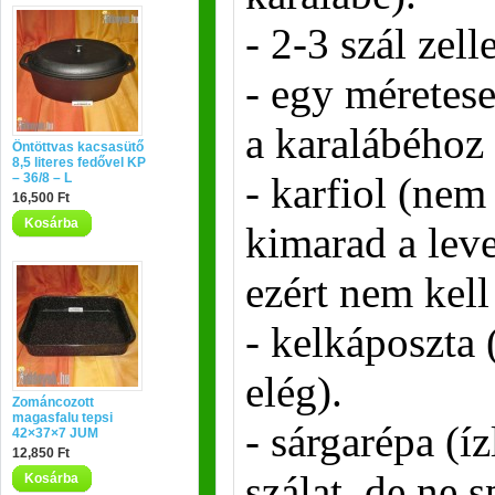
- 2-3 szál zell
- egy méretes
a karalábéhoz
Öntöttvas kacsasütő
8,5 literes fedővel KP
- karfiol (nem
– 36/8 – L
16,500 Ft
Kosárba
kimarad a leve
ezért nem kell
- kelkáposzta 
elég).
Zománcozott
magasfalu tepsi
- sárgarépa (í
42×37×7 JUM
12,850 Ft
szálat, de ne s
Kosárba