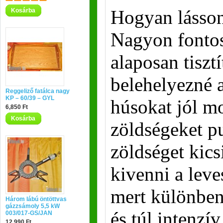
Hogyan lásso
Kosárba
Nagyon fonto
alaposan tiszt
belehelyezné 
Reggeliző fatálca nagy
KP – 60/39 – GYL
húsokat jól m
6,850 Ft
Kosárba
zöldségeket p
zöldséget kics
kivenni a leve
mert különben
Három lábú öntöttvas
gázzsámoly 5,5 kW
és túl intenzív
003/017-GS/JAN
12,990 Ft