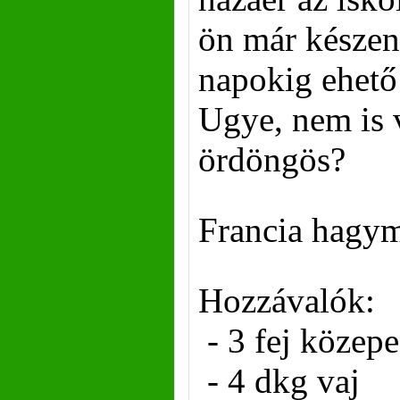
ön már készen 
napokig ehető 
Ugye, nem is 
ördöngös?
Francia hagy
Hozzávalók:
- 3 fej közep
- 4 dkg vaj