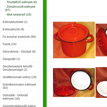
- Tésztafőző edények (6)
- Zománcozott edények
(97)
- Wok serpenyő (10)
Edénykészletek (1)
Evőeszközök (9)
Fa konyhai eszközök (99)
Fazék (24)
Gázzsámoly - Gázégő (8)
Gázgyújtó (1)
Gesztenyepüré készítő -
Gesztenyevágó (2)
Grafitbevonatú edény (19)
Gránitbevonatos edények
(92)
Grillsütők - Grillsütő
edények (16)
Gyümölcslékészítő edény