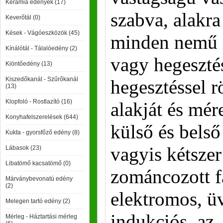
Kerámia edények (17)
szabva, alakra
Keverőtál (0)
Kések - Vágóeszközök (45)
minden nemű il
Kínálótál - Tálalóedény (2)
vagy hegesztés
Kiöntőedény (13)
Kiszedőkanál - Szűrőkanál
hegesztéssel r
(13)
Klopfoló - Rostlazító (16)
alakját és mér
Konyhafelszerelések (644)
külső és belső
Kukta - gyorsfőző edény (8)
vagyis kétsze
Lábasok (23)
Libatömő kacsatömő (0)
zománcozott f
Márványbevonatú edény
(2)
elektromos, ü
Melegen tartó edény (2)
indukciós, az, 
Mérleg - Háztartási mérleg