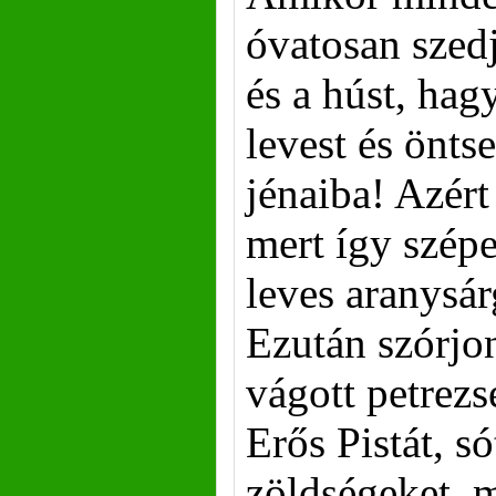
óvatosan szedj
és a húst, hag
levest és önts
jénaiba! Azért
mert így szépe
leves aranysár
Ezután szórjon
vágott petrezs
Erős Pistát, só
zöldségeket, 