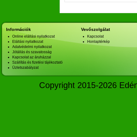
Információk
Vevőszolgálat
Online elállási nyilatkozat
Kapcsolat
Elállási nyilatkozat
Honlaptérkép
Adatvédelmi nyilatkozat
Jótállás és szavatosság
Kapcsolat az áruházzal
Szállítás és fizetési tájékoztató
Üzletszabályzat
Copyright 2015-2026 Edé