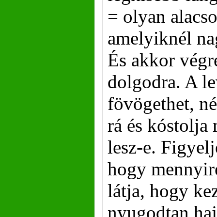
= olyan alacs
amelyiknél na
És akkor végr
dolgodra. A le
fövögethet, né
rá és kóstolja
lesz-e. Figyel
hogy mennyire 
látja, hogy ke
nyugodtan hají