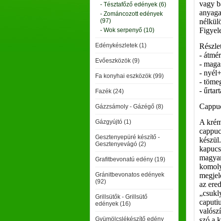
vagy b
- Tésztafőző edények (6)
anyaga
- Zománcozott edények
(97)
nélkül
Figyele
- Wok serpenyő (10)
Edénykészletek (1)
Részlet
- átmé
Evőeszközök (9)
- maga
- nyél
Fa konyhai eszközök (99)
- töme
- űrtar
Fazék (24)
Cappu
Gázzsámoly - Gázégő (8)
A kréme
Gázgyújtó (1)
cappuc
Gesztenyepüré készítő -
készül.
Gesztenyevágó (2)
kapucs
magyar
Grafitbevonatú edény (19)
komoly
Gránitbevonatos edények
megjele
(92)
az ered
„csukly
Grillsütők - Grillsütő
caputiu
edények (16)
valósz
Gyümölcslékészítő edény
szó a k