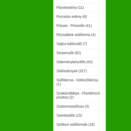
Párolóedény (11)
Porcelán edény (6)
Prések - Préselők (41)
Rózsafánk-sütőforma (4)
Sajtos tallérsütő (7)
Serpenyők (82)
Süteménykészítők (63)
Sütőedények (327)
Sütőtárcsa - Grillezőtárcsa
(1)
Szakácsfáklya - Flambírozó
pisztoly (2)
Szalonnasütővas (3)
Szeletsütők (15)
Szilikon sütőformák (16)