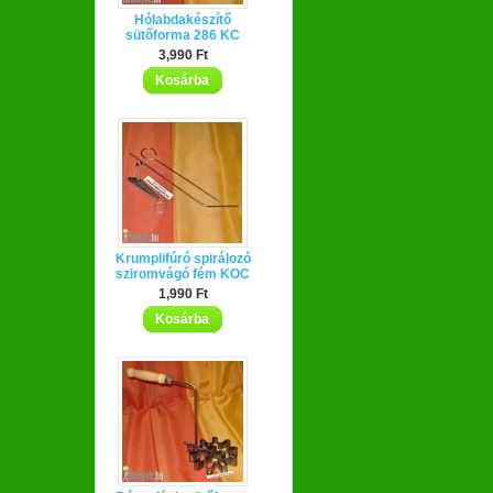
Hólabdakészítő
sütőforma 286 KC
3,990 Ft
Kosárba
Krumplifúró spirálozó
sziromvágó fém KOC
1,990 Ft
Kosárba