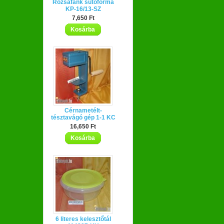
Rózsafánk sütőforma
KP-16/13-SZ
7,650 Ft
Kosárba
Cérnametélt-
tésztavágó gép 1-1 KC
16,650 Ft
Kosárba
6 literes kelesztőtál