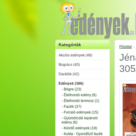
Kategóriák
Főoldal
»
Jén
Akciós edények (48)
Bogrács (40)
305
Darálók (42)
Edények (386)
- Bögre (23)
- Ételhordó edény (6)
- Ételhordó termosz (1)
- Fazék (37)
- Forraló edények (15)
- Gyümölcslé lepároló
edény (6)
- Kiöntő edények (18)
- Kukta - Gyorsfőző fazék