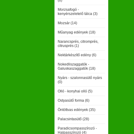
(6)
Morzsafogó -
kenyérszeletelő tálca (3)
Mozsár (14)
Műanyag edények (18)
Narancsprés, citromprés,
citrusprés (1)
Nektárkészítő edény (6)
Nokedliszaggatók -
Galuskaszaggatók (18)
Nyárs - szalonnasütő nyárs
(0)
Olló - konyhai olló (5)
Ostyasütő forma (6)
Öntöttvas edények (35)
Palacsintasütő (28)
Paradicsompasszírozó -
Halpasszírozó (4)