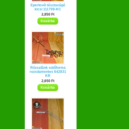
Eperlevél tésztavágó
kicsi 111709-KC
2,850 Ft
Kosárba
Rózsafánk sütőforma
rozsdamentes 642831
KR
2,650 Ft
Kosárba