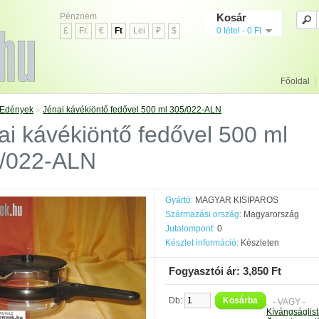
Pénznem
Kosár
£
Fr.
€
Ft
Lei
₽
$
0 tétel - 0 Ft
Főoldal
Edények
»
Jénai kávékiöntő fedővel 500 ml 305/022-ALN
ai kávékiöntő fedővel 500 ml
/022-ALN
Gyártó:
MAGYAR KISIPAROS
Származási ország:
Magyarország
Jutalompont:
0
Készlet információ:
Készleten
Fogyasztói ár: 3,850 Ft
Db:
Kosárba
- VAGY -
Kívángságlis