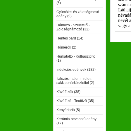
(6)
számtal
Láthat
Gyümölcs és zöldségmosó
névadá
edény (9)
nevét a
Hámozó - Szeletelő -
vagy a 
Zöldséghámozó (32)
Hentes bárd (14)
Hőmérők (2)
Hurkatöltő - Kolbásztöltő
(1)
Indukciós edények (182)
Italozós malom - rulett -
sakk pohárkészlettel (2)
Kávéfőzők (38)
Kávéfőző - Teafőző (35)
Kenyértartó (5)
Kerámia bevonatú edény
(17)