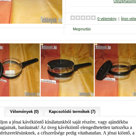
Összehasonlí
0 vélemény
|
Írjon vé
Megosztás
Vélemények (0)
Kapcsolódó termékek (7)
ljon a jénai kávékiöntő kínálatunkból saját részére, vagy ajándékba
tagjainak, barátainak! Az üveg kávékiöntő elengedhetetlen tartozéka a
elszerelésünknek, a célszerűsége pedig vitathatatlan. A jénai kiöntő, a