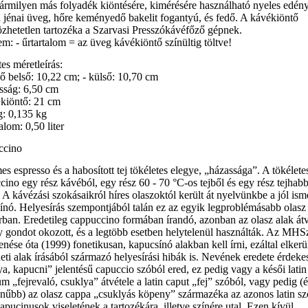
ármilyen más folyadék kiöntésére, kimérésére használható nyeles edén
 jénai üveg, hőre keményedő bakelit fogantyú, és fedő. A kávékiöntő
özhetetlen tartozéka a Szarvasi Presszókávéfőző gépnek.
m: - űrtartalom = az üveg kávékiöntő színültig töltve!
es méretleírás:
rő belső: 10,22 cm; - külső: 10,70 cm
sság: 6,50 cm
+kiöntő: 21 cm
g: 0,135 kg
talom: 0,50 liter
ccino
s espresso és a habosított tej tökéletes elegye, „házassága”. A tökélete
cino egy rész kávéból, egy rész 60 - 70 °C-os tejből és egy rész tejhab
 A kávézási szokásaikról híres olaszoktól került át nyelvünkbe a jól ism
ínó. Helyesírás szempontjából talán ez az egyik legproblémásabb olasz
ban. Eredetileg cappuccino formában írandó, azonban az olasz alak átv
 gondot okozott, és a legtöbb esetben helytelenül használták. Az MHS
nése óta (1999) fonetikusan, kapucsínó alakban kell írni, ezáltal elker
eti alak írásából származó helyesírási hibák is. Nevének eredete érdeke
a, kapucni” jelentésű capuccio szóból ered, ez pedig vagy a késői latin
m „fejrevaló, csuklya” átvétele a latin caput „fej” szóból, vagy pedig (é
ínűbb) az olasz cappa „csuklyás köpeny” származéka az azonos latin sz
apucinusok viseletének a tartozékára, illetve színére utal. Ezen kívül