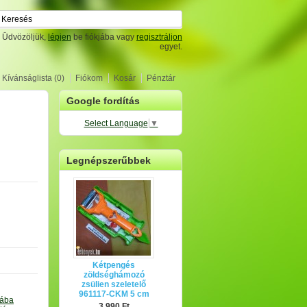
Üdvözöljük,
lépjen
be fiókjába vagy
regisztráljon
egyet.
Kívánságlista (0)
Fiókom
Kosár
Pénztár
Google fordítás
Select Language
▼
Legnépszerűbbek
Kétpengés
zöldséghámozó
zsülien szeletelő
961117-CKM 5 cm
tába
3,990 Ft