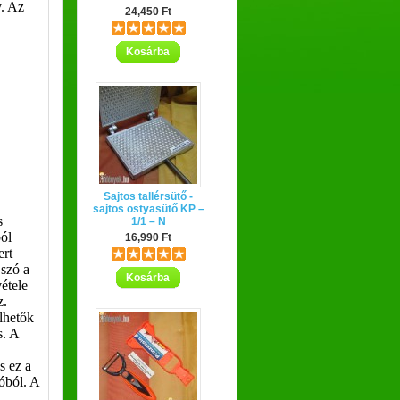
y. Az
24,450 Ft
Kosárba
Sajtos tallérsütő -
sajtos ostyasütő KP –
s
1/1 – N
ból
16,990 Ft
ert
 szó a
Kosárba
étele
z.
ülhetők
s. A
s ez a
óból. A