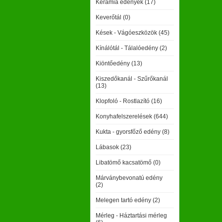
Kerámia edények (17)
Keverőtál (0)
Kések - Vágóeszközök (45)
Kínálótál - Tálalóedény (2)
Kiöntőedény (13)
Kiszedőkanál - Szűrőkanál
(13)
Klopfoló - Rostlazító (16)
Konyhafelszerelések (644)
Kukta - gyorsfőző edény (8)
Lábasok (23)
Libatömő kacsatömő (0)
Márványbevonatú edény
(2)
Melegen tartó edény (2)
Mérleg - Háztartási mérleg