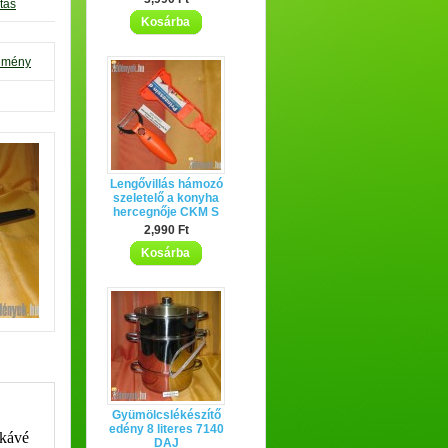
tás
Kosárba
lemény
Lengővillás hámozó
szeletelő a konyha
hercegnője CKM S
2,990 Ft
Kosárba
Gyümölcslékészítő
edény 8 literes 7140
 kávé
DAJ