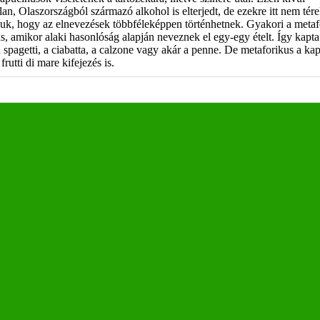
an, Olaszországból származó alkohol is elterjedt, de ezekre itt nem tére
juk, hogy az elnevezések többféleképpen történhetnek. Gyakori a metaf
s, amikor alaki hasonlóság alapján neveznek el egy-egy ételt. Így kapta
 spagetti, a ciabatta, a calzone vagy akár a penne. De metaforikus a ka
frutti di mare kifejezés is.