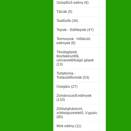
Szörpfőző edény (6)
Tálcák (5)
Teafőzők (34)
Tepsik - Sütőtepsik (47)
Termoszok - Hőtároló
edények (8)
Tésztagépek,
tésztakészítők,
cérnametéltvágó gépek
(13)
Tortaforma -
Tortasütőformák (53)
Üvegáru (27)
Zománcozott edények
(133)
Zöldséghámozó,
zöldségszeletelő, V-gyalu
(90)
Wok edény (11)