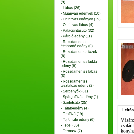
(9)
- Lábas (26)
- Műanyag edények (10)
- Öntöttvas edények (19)
- Öntöttvas lábas (4)
- Palacsintasütő (32)
- Pároló edény (11)
- Rozsdamentes
ételhordó edény (0)
- Rozsdamentes fazék
(8)
- Rozsdamentes kukta
edény (9)
- Rozsdamentes lábas
(8)
- Rozsdamentes
tésztafőző edény (2)
- Serpenyők (81)
- Spárgafőző edény (1)
- Szeletsütő (25)
- Tálalóedény (4)
Leírás
- Teafőző (19)
- Tejforraló edény (6)
Vásáro
család
- Tepsi (36)
konyhaf
- Termosz (7)