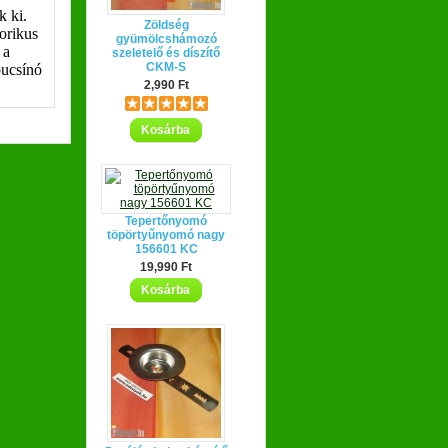
k ki.
Zöldség
orikus
gyümölcshámozó
 a
szeletelő és díszítő
CKM-S
pucsínó
2,990 Ft
Kosárba
Tepertőnyomó
töpörtyűnyomó nagy
156601 KC
19,990 Ft
Kosárba