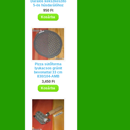
Darálós kekszkészítő
5-ös húsdarálóhoz
950 Ft
Kosárba
Pizza sütőforma
lyukacsos gránit
bevonattal 33 cm
830/104-AMB
3,450 Ft
Kosárba