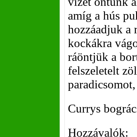
vizet öntünk a
amíg a hús pu
hozzáadjuk a
kockákra vágo
ráöntjük a bor
felszeletelt zö
paradicsomot, 
Currys bográc
Hozzávalók: