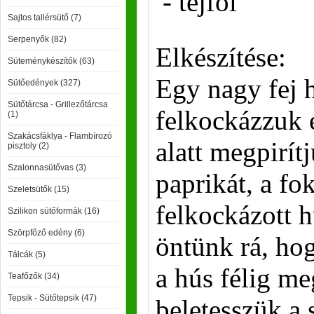
- tejföl
Sajtos tallérsütő (7)
Serpenyők (82)
Elkészítése:
Süteménykészítők (63)
Egy nagy fej 
Sütőedények (327)
Sütőtárcsa - Grillezőtárcsa
felkockázzuk é
(1)
Szakácsfáklya - Flambírozó
alatt megpirít
pisztoly (2)
Szalonnasütővas (3)
paprikát, a fo
Szeletsütők (15)
felkockázott h
Szilikon sütőformák (16)
Szörpfőző edény (6)
öntünk rá, hog
Tálcák (5)
a hús félig me
Teafőzők (34)
Tepsik - Sütőtepsik (47)
beletesszük a 