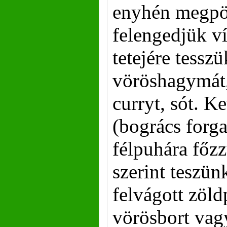
enyhén megpö
felengedjük ví
tetejére tessz
vöröshagymát,
curryt, sót. K
(bogrács forga
félpuhára főzz
szerint teszün
felvágott zöld
vörösbort vag