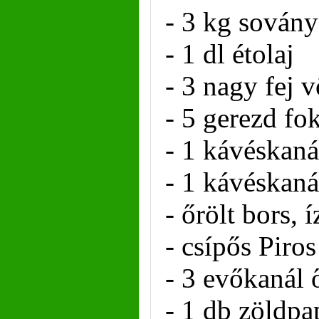
- 3 kg sovány
- 1 dl étolaj
- 3 nagy fej 
- 5 gerezd f
- 1 kávéskaná
- 1 kávéskaná
- őrölt bors, í
- csípős Piros
- 3 evőkanál ő
- 1 db zöldpa