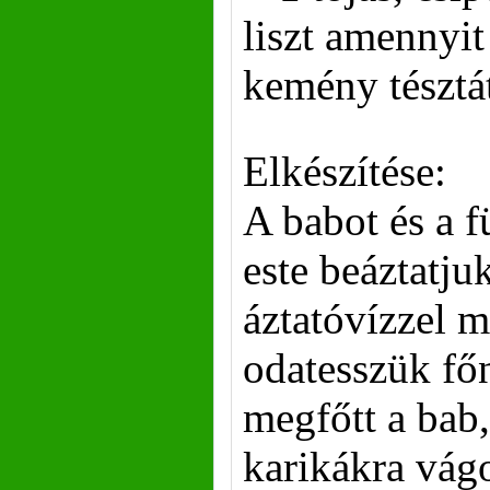
liszt amennyit 
kemény tésztá
Elkészítése:
A babot és a f
este beáztatju
áztatóvízzel m
odatesszük főn
megfőtt a bab,
karikákra vágo