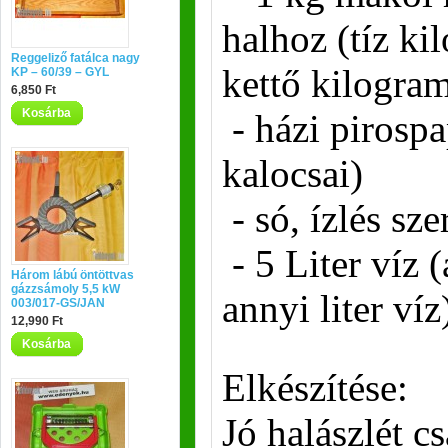
halhoz (tíz k
Reggeliző fatálca nagy
kettő kilogr
KP – 60/39 – GYL
6,850 Ft
Kosárba
- házi pirospa
kalocsai)
- só, ízlés sze
- 5 Liter víz 
Három lábú öntöttvas
gázzsámoly 5,5 kW
annyi liter víz
003/017-GS/JAN
12,990 Ft
Kosárba
Elkészítése:
Jó halászlét c