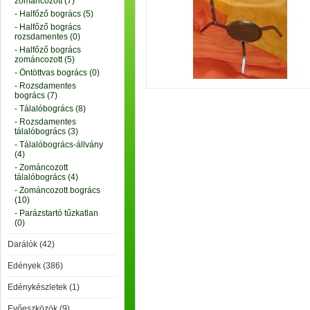
zománcozott (7)
- Halfőző bogrács (5)
- Halfőző bogrács
rozsdamentes (0)
- Halfőző bogrács
zománcozott (5)
- Öntöttvas bogrács (0)
- Rozsdamentes
bogrács (7)
- Tálalóbogrács (8)
- Rozsdamentes
tálalóbogrács (3)
- Tálalóbogrács-állvány
(4)
- Zománcozott
tálalóbogrács (4)
- Zománcozott bogrács
(10)
- Parázstartó tűzkatlan
(0)
Darálók (42)
Edények (386)
Edénykészletek (1)
Evőeszközök (9)