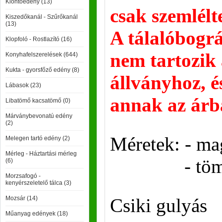
Kiöntőedény (13)
csak szemlélte
Kiszedőkanál - Szűrőkanál
(13)
A tálalóbográ
Klopfoló - Rostlazító (16)
nem tartozik 
Konyhafelszerelések (644)
Kukta - gyorsfőző edény (8)
állványhoz, é
Lábasok (23)
annak az árb
Libatömő kacsatömő (0)
Márványbevonatú edény
(2)
Méretek: - ma
Melegen tartó edény (2)
Mérleg - Háztartási mérleg
- tömeg: 
(6)
Morzsafogó -
kenyérszeletelő tálca (3)
Mozsár (14)
Csiki gulyás
Műanyag edények (18)