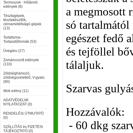
Termoszok - Hőtároló
edények (8)
a megmosott ri
Tésztagépek,
tésztakészítők,
só tartalmátó
cérnametéltvágó gépek
(13)
egészet fedő a
Tortaforma -
Tortasütőformák (53)
és tejföllel 
Üvegáru (27)
Zománcozott edények
tálaljuk.
(133)
Zöldséghámozó,
zöldségszeletelő, V-gyalu
(90)
Szarvas gulyá
Wok edény (11)
ADATVÉDELMI
NYILATKOZAT (0)
Hozzávalók:
RENDELÉSi ÚTMUTATÓ
(0)
- 60 dkg szarv
SZÁLLÍTÁS és FIZETÉSI
TÁJÉKOZTATÓ (0)