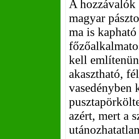
A hozzávalók k
magyar pászt
ma is kapható 
főzőalkalmato
kell említenün
akasztható, f
vasedényben k
pusztapörkölte
azért, mert a 
utánozhatatlan