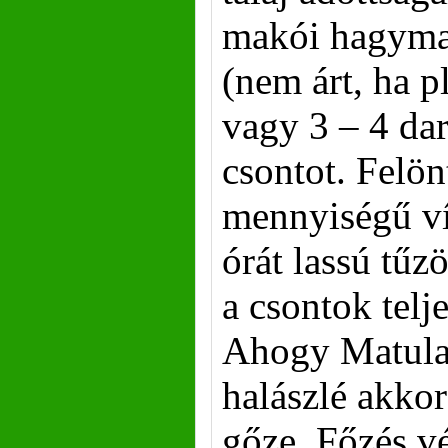
makói hagyma)
(nem árt, ha 
vagy 3 – 4 dar
csontot. Felön
mennyiségű víz
órát lassú tűz
a csontok telj
Ahogy Matula 
halászlé akkor
gőze. Főzés vé