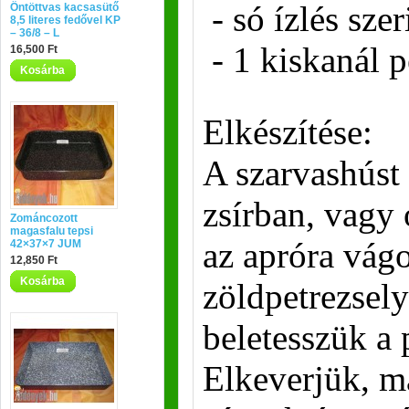
- só ízlés szer
Öntöttvas kacsasütő
8,5 literes fedővel KP
– 36/8 – L
- 1 kiskanál 
16,500 Ft
Kosárba
Elkészítése:
A szarvashúst
zsírban, vagy 
Zománcozott
magasfalu tepsi
az apróra vágo
42×37×7 JUM
12,850 Ft
Kosárba
zöldpetrezsel
beletesszük a 
Elkeverjük, m