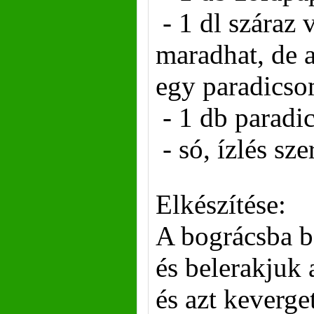
- 1 dl száraz 
maradhat, de 
egy paradics
- 1 db paradi
- só, ízlés sze
Elkészítése:
A bográcsba be
és belerakjuk 
és azt keverge