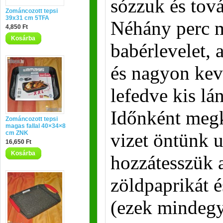
sózzuk és tová
Zománcozott tepsi
39x31 cm 5TFA
Néhány perc 
4,850 Ft
Kosárba
babérlevelet, 
és nagyon kev
lefedve kis lá
Időnként megk
Zománcozott tepsi
magas fallal 40×34×8
cm ZNK
vizet öntünk u
16,650 Ft
Kosárba
hozzátesszük a
zöldpaprikát 
(ezek mindegy