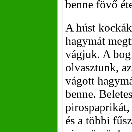
benne fövő ét
A húst kockák
hagymát megtis
vágjuk. A bogr
olvasztunk, a
vágott hagymá
benne. Belete
pirospaprikát,
és a többi fűs