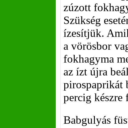
zúzott fokhag
Szükség esetén
ízesítjük. Ami
a vörösbor va
fokhagyma me
az ízt újra beál
pirospaprikát 
percig készre 
Babgulyás füs