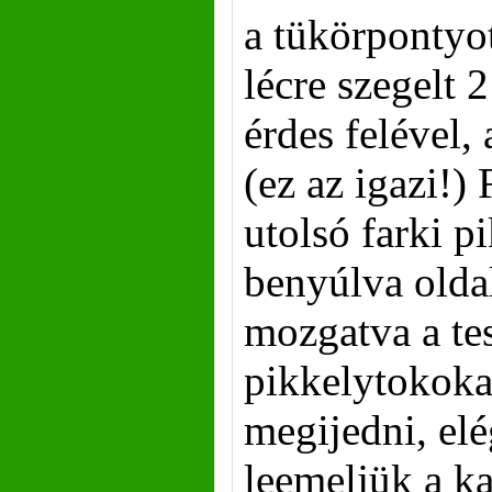
a tükörpontyo
lécre szegelt 
érdes felével,
(ez az igazi!) 
utolsó farki pi
benyúlva olda
mozgatva a tes
pikkelytokokat
megijedni, elé
leemeljük a ka