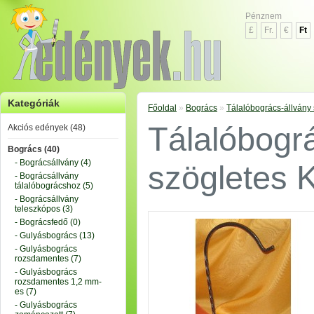
Pénznem
£
Fr.
€
Ft
Kategóriák
Főoldal
»
Bogrács
»
Tálalóbogrács-állvány 
Tálalóbogr
Akciós edények (48)
Bogrács (40)
- Bográcsállvány (4)
szögletes 
- Bográcsállvány
tálalóbográcshoz (5)
- Bográcsállvány
teleszkópos (3)
- Bográcsfedő (0)
- Gulyásbogrács (13)
- Gulyásbogrács
rozsdamentes (7)
- Gulyásbogrács
rozsdamentes 1,2 mm-
es (7)
- Gulyásbogrács