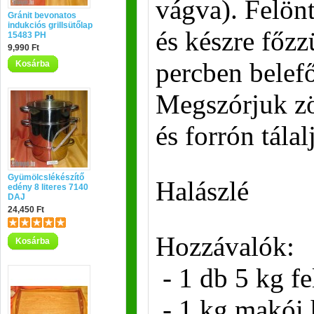
vágva). Felönt
Gránit bevonatos
indukciós grillsütőlap
és készre főzz
15483 PH
9,990 Ft
percben belefő
Kosárba
Megszórjuk z
és forrón tálal
Gyümölcslékészítő
Halászlé
edény 8 literes 7140
DAJ
24,450 Ft
Hozzávalók:
Kosárba
- 1 db 5 kg fe
- 1 kg makói