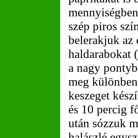
mennyiségben,
szép piros szí
belerakjuk az 
haldarabokat 
a nagy pontyba
meg különben 
keszeget készí
és 10 percig f
után sózzuk mé
halászlé egysz