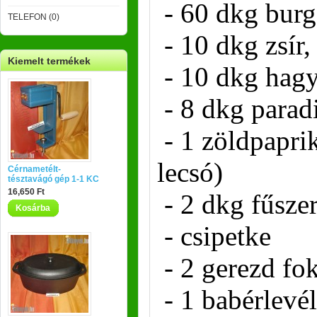
- 60 dkg bur
TELEFON (0)
- 10 dkg zsír,
Kiemelt termékek
- 10 dkg hag
- 8 dkg para
- 1 zöldpaprik
lecsó)
Cérnametélt-
tésztavágó gép 1-1 KC
16,650 Ft
- 2 dkg fűsze
Kosárba
- csipetke
- 2 gerezd f
- 1 babérlevél