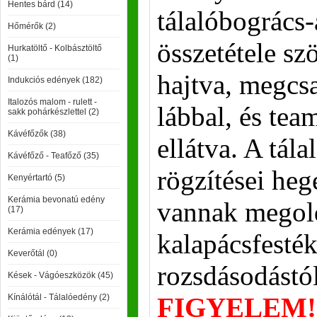
Hentes bárd (14)
tálalóbogrács
Hőmérők (2)
összetétele sz
Hurkatöltő - Kolbásztöltő
(1)
hajtva, megcs
Indukciós edények (182)
Italozós malom - rulett -
lábbal, és tea
sakk pohárkészlettel (2)
Kávéfőzők (38)
ellátva. A tál
Kávéfőző - Teafőző (35)
rögzítései hege
Kenyértartó (5)
Kerámia bevonatú edény
vannak megol
(17)
Kerámia edények (17)
kalapácsfesté
Keverőtál (0)
rozsdásodástól
Kések - Vágóeszközök (45)
Kínálótál - Tálalóedény (2)
FIGYELEM! -