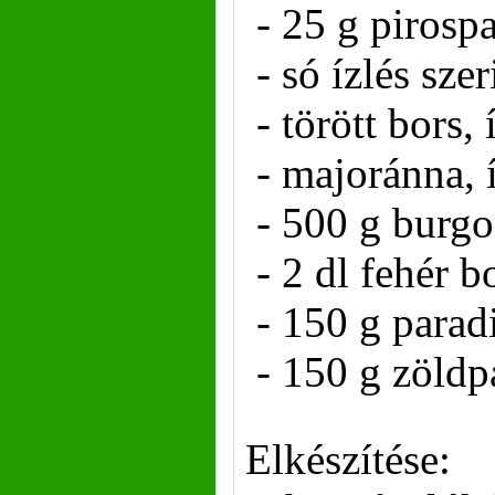
- 25 g pirosp
- só ízlés szer
- törött bors, 
- majoránna, í
- 500 g burg
- 2 dl fehér b
- 150 g para
- 150 g zöldp
Elkészítése: