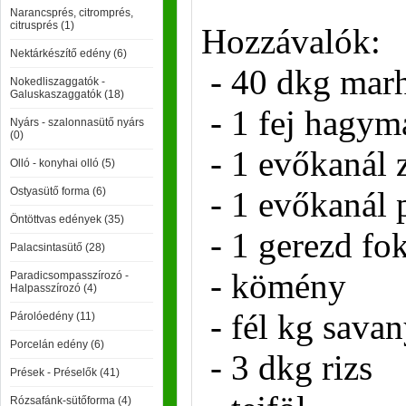
Narancsprés, citromprés,
citrusprés (1)
Hozzávalók:
Nektárkészítő edény (6)
- 40 dkg marh
Nokedliszaggatók -
Galuskaszaggatók (18)
- 1 fej hagym
Nyárs - szalonnasütő nyárs
(0)
- 1 evőkanál z
Olló - konyhai olló (5)
Ostyasütő forma (6)
- 1 evőkanál 
Öntöttvas edények (35)
- 1 gerezd f
Palacsintasütő (28)
- kömény
Paradicsompasszírozó -
Halpasszírozó (4)
- fél kg sava
Párolóedény (11)
Porcelán edény (6)
- 3 dkg rizs
Prések - Préselők (41)
Rózsafánk-sütőforma (4)