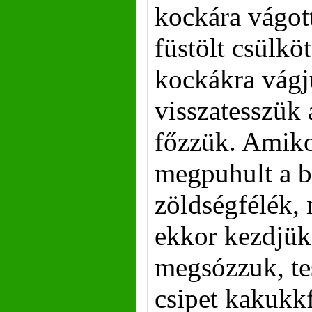
kockára vágot
füstölt csülkö
kockákra vágj
visszatesszük 
főzzük. Amik
megpuhult a 
zöldségfélék, 
ekkor kezdjük
megsózzuk, te
csipet kakukkf