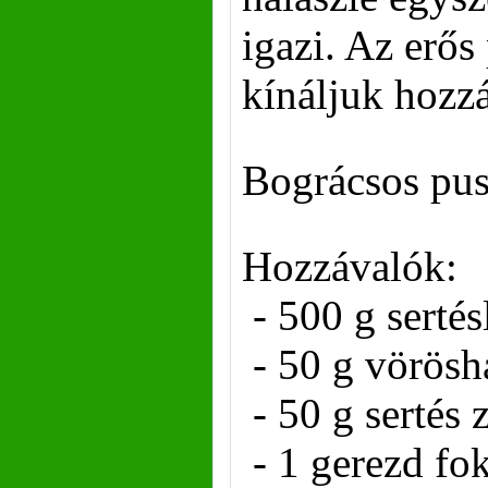
igazi. Az erős
kínáljuk hozzá
Bográcsos pus
Hozzávalók:
- 500 g serté
- 50 g vörös
- 50 g sertés 
- 1 gerezd f