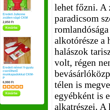
lehet főzni. A
Eredeti Julienne
paradicsom sze
zsülien vágó CKM
2,850 Ft
romlandósága
Kosárba
alkotórésze a 
halászok tari
volt, régen ne
Eredeti német V-gyalu
bevásárlóközp
cserélhető
munkapadokkal CKM-
P
télen is megve
6,990 Ft
egyébként is e
Kosárba
alkatrészei. A