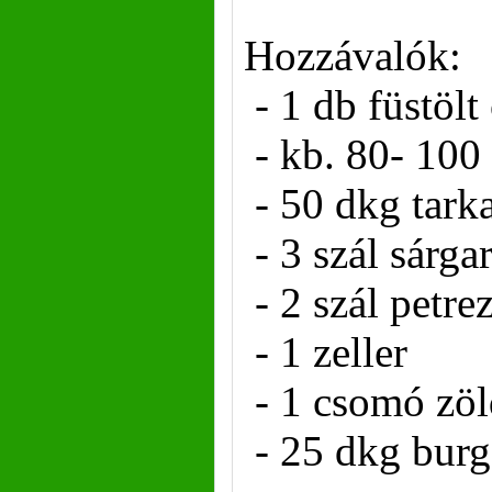
Hozzávalók:
- 1 db füstölt
- kb. 80- 100
- 50 dkg tark
- 3 szál sárga
- 2 szál petr
- 1 zeller
- 1 csomó zöl
- 25 dkg bur