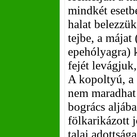
mindkét esetb
halat belezzük
tejbe, a májat
epehólyagra) 
fejét levágjuk,
A kopoltyú, a 
nem maradhat 
bogrács aljába
fölkarikázott
talaj adottsága