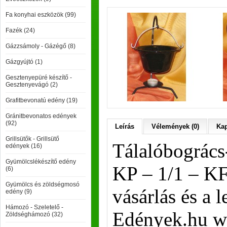
Fa konyhai eszközök (99)
Fazék (24)
Gázzsámoly - Gázégő (8)
Gázgyújtó (1)
Gesztenyepüré készítő -
Gesztenyevágó (2)
Grafitbevonatú edény (19)
Gránitbevonatos edények
(92)
Leírás
Vélemények (0)
Kap
Grillsütők - Grillsütő
Tálalóbogrács
edények (16)
Gyümölcslékészítő edény
KP – 1/1 – KF 
(6)
Gyümölcs és zöldségmosó
vásárlás és a 
edény (9)
Hámozó - Szeletelő -
Edények.hu w
Zöldséghámozó (32)