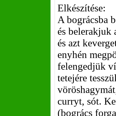
Elkészítése:
A bográcsba be
és belerakjuk 
és azt keverge
enyhén megpö
felengedjük ví
tetejére tessz
vöröshagymát,
curryt, sót. K
(bogrács forga