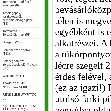
Termoszok - Hőtároló
edények (8)
bevásárlóközp
Tésztagépek,
tésztakészítők,
télen is megve
cérnametéltvágó gépek
(13)
egyébként is e
Tortaforma -
Tortasütőformák (53)
alkatrészei. A
Üvegáru (27)
Zománcozott edények
a tükörpontyo
(133)
Zöldséghámozó,
lécre szegelt 
zöldségszeletelő, V-gyalu
(90)
érdes felével,
Wok edény (11)
ADATVÉDELMI
(ez az igazi!) 
NYILATKOZAT (0)
RENDELÉSi ÚTMUTATÓ
utolsó farki pi
(0)
SZÁLLÍTÁS és FIZETÉSI
benyúlva olda
TÁJÉKOZTATÓ (0)