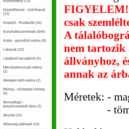
Kiöntőedény (13)
FIGYELEM! -
Kiszedőkanál - Szűrőkanál
(13)
csak szemlélte
Klopfoló - Rostlazító (16)
A tálalóbográ
Konyhafelszerelések (644)
Kukta - gyorsfőző edény (8)
nem tartozik 
Lábasok (23)
állványhoz, é
Libatömő kacsatömő (0)
Márványbevonatú edény
annak az árb
(2)
Melegen tartó edény (2)
Mérleg - Háztartási mérleg
Méretek: - ma
(6)
Morzsafogó -
- tömeg: 
kenyérszeletelő tálca (3)
Mozsár (14)
Műanyag edények (18)