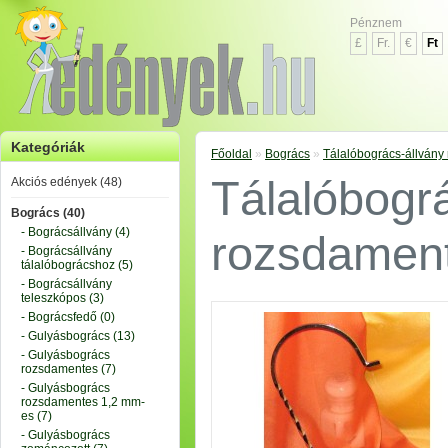
Pénznem
£
Fr.
€
Ft
Kategóriák
Főoldal
»
Bogrács
»
Tálalóbogrács-állvány
Tálalóbogr
Akciós edények (48)
Bogrács (40)
- Bográcsállvány (4)
rozsdament
- Bográcsállvány
tálalóbográcshoz (5)
- Bográcsállvány
teleszkópos (3)
- Bográcsfedő (0)
- Gulyásbogrács (13)
- Gulyásbogrács
rozsdamentes (7)
- Gulyásbogrács
rozsdamentes 1,2 mm-
es (7)
- Gulyásbogrács