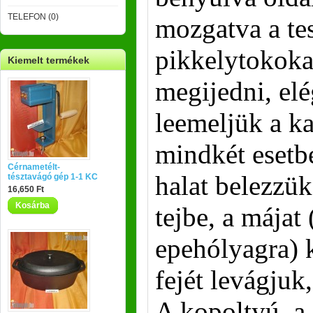
TELEFON (0)
mozgatva a tes
pikkelytokokat
Kiemelt termékek
megijedni, elé
leemeljük a ka
mindkét esetb
Cérnametélt-
halat belezzük
tésztavágó gép 1-1 KC
16,650 Ft
Kosárba
tejbe, a májat
epehólyagra) 
fejét levágjuk,
A kopoltyú, a 