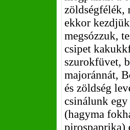
zöldségfélék, 
ekkor kezdjük
megsózzuk, te
csipet kakukkf
szurokfüvet, 
majoránnát, Bo
és zöldség lev
csinálunk egy
(hagyma fok
pirospaprika) 