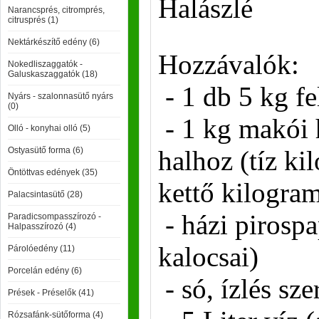
Halászlé
Narancsprés, citromprés,
citrusprés (1)
Nektárkészítő edény (6)
Hozzávalók:
Nokedliszaggatók -
Galuskaszaggatók (18)
- 1 db 5 kg fe
Nyárs - szalonnasütő nyárs
(0)
- 1 kg makói
Olló - konyhai olló (5)
Ostyasütő forma (6)
halhoz (tíz k
Öntöttvas edények (35)
kettő kilogr
Palacsintasütő (28)
- házi pirospa
Paradicsompasszírozó -
Halpasszírozó (4)
kalocsai)
Párolóedény (11)
Porcelán edény (6)
- só, ízlés sze
Prések - Préselők (41)
Rózsafánk-sütőforma (4)