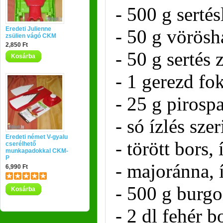
- 500 g serté
Eredeti Julienne
- 50 g vörös
zsülien vágó CKM
2,850 Ft
- 50 g sertés 
Kosárba
- 1 gerezd f
- 25 g pirosp
- só ízlés szer
Eredeti német V-gyalu
- törött bors, 
cserélhető
munkapadokkal CKM-
P
- majoránna, í
6,990 Ft
- 500 g burg
Kosárba
- 2 dl fehér b