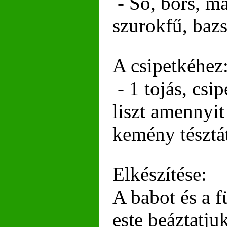
- Só, bors, m
szurokfű, baz
A csipetkéhez
- 1 tojás, csip
liszt amennyit 
kemény tésztá
Elkészítése:
A babot és a f
este beáztatju