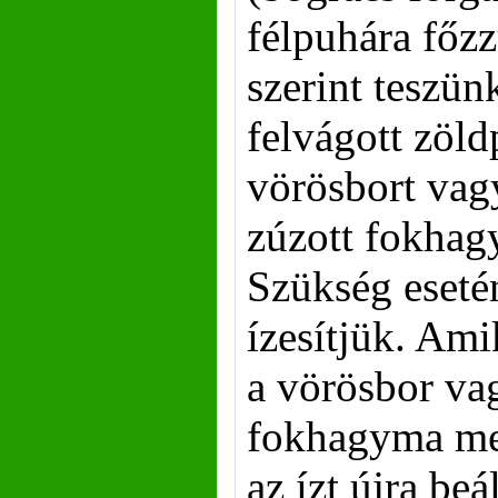
félpuhára főzz
szerint teszün
felvágott zöld
vörösbort vag
zúzott fokhag
Szükség esetén
ízesítjük. Ami
a vörösbor va
fokhagyma me
az ízt újra beál