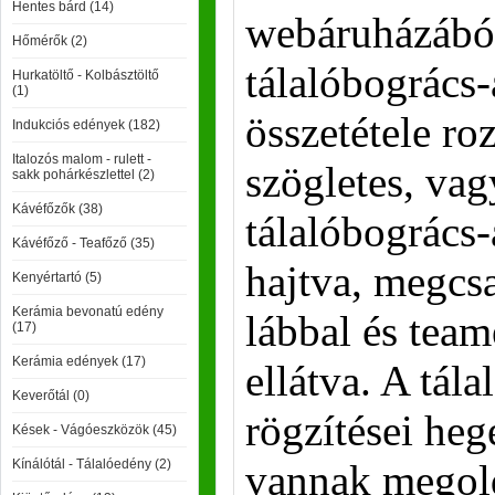
Hentes bárd (14)
webáruházából
Hőmérők (2)
tálalóbogrács
Hurkatöltő - Kolbásztöltő
(1)
összetétele r
Indukciós edények (182)
Italozós malom - rulett -
szögletes, vag
sakk pohárkészlettel (2)
Kávéfőzők (38)
tálalóbogrács-
Kávéfőző - Teafőző (35)
hajtva, megcs
Kenyértartó (5)
Kerámia bevonatú edény
lábbal és team
(17)
Kerámia edények (17)
ellátva. A tál
Keverőtál (0)
rögzítései hege
Kések - Vágóeszközök (45)
Kínálótál - Tálalóedény (2)
vannak megol