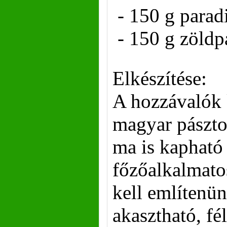
- 150 g para
- 150 g zöldp
Elkészítése:
A hozzávalók k
magyar pászt
ma is kapható 
főzőalkalmato
kell említenün
akasztható, f