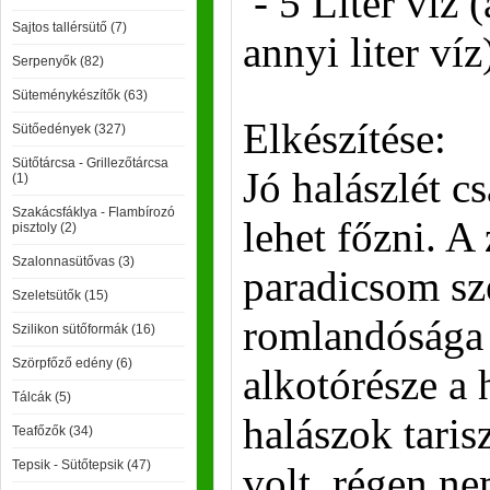
- 5 Liter víz 
Sajtos tallérsütő (7)
annyi liter víz
Serpenyők (82)
Süteménykészítők (63)
Elkészítése:
Sütőedények (327)
Sütőtárcsa - Grillezőtárcsa
Jó halászlét c
(1)
Szakácsfáklya - Flambírozó
lehet főzni. A
pisztoly (2)
Szalonnasütővas (3)
paradicsom sze
Szeletsütők (15)
romlandósága
Szilikon sütőformák (16)
Szörpfőző edény (6)
alkotórésze a 
Tálcák (5)
halászok tari
Teafőzők (34)
Tepsik - Sütőtepsik (47)
volt, régen ne