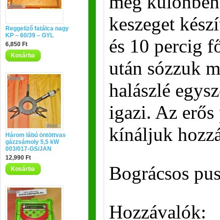
meg különben 
keszeget készí
Reggeliző fatálca nagy
KP – 60/39 – GYL
és 10 percig f
6,850 Ft
Kosárba
után sózzuk mé
halászlé egysz
igazi. Az erős
kínáljuk hozzá
Három lábú öntöttvas
gázzsámoly 5,5 kW
003/017-GS/JAN
12,990 Ft
Bográcsos pus
Kosárba
Hozzávalók: