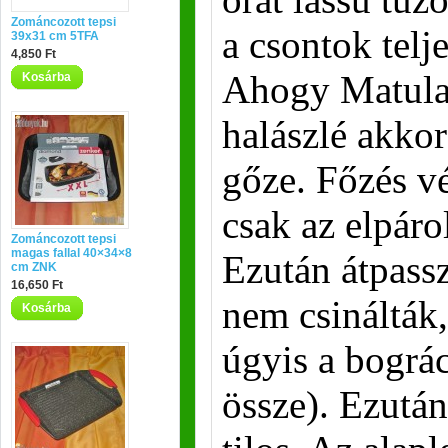
Zománcozott tepsi
a csontok telj
39x31 cm 5TFA
4,850 Ft
Ahogy Matula 
Kosárba
halászlé akkor
gőze. Főzés vé
csak az elpáro
Zománcozott tepsi
magas fallal 40×34×8
Ezután átpassz
cm ZNK
16,650 Ft
nem csinálták,
Kosárba
úgyis a bográc
össze). Ezután