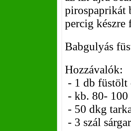
pirospaprikát 
percig készre 
Babgulyás füs
Hozzávalók:
- 1 db füstölt
- kb. 80- 100
- 50 dkg tark
- 3 szál sárga