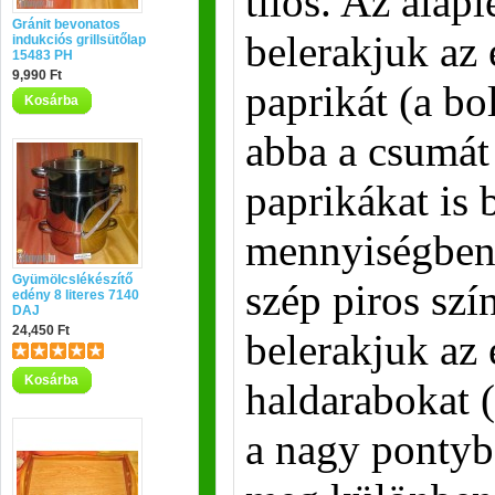
tilos. Az alapl
Gránit bevonatos
belerakjuk az
indukciós grillsütőlap
15483 PH
9,990 Ft
paprikát (a bo
Kosárba
abba a csumát
paprikákat is 
mennyiségben,
Gyümölcslékészítő
szép piros szí
edény 8 literes 7140
DAJ
24,450 Ft
belerakjuk az 
Kosárba
haldarabokat 
a nagy pontyba