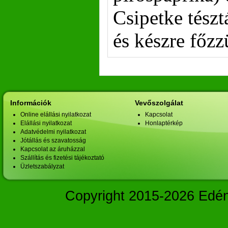
Csipetke tészt
és készre főzz
Információk
Vevőszolgálat
Online elállási nyilatkozat
Kapcsolat
Elállási nyilatkozat
Honlaptérkép
Adatvédelmi nyilatkozat
Jótállás és szavatosság
Kapcsolat az áruházzal
Szállítás és fizetési tájékoztató
Üzletszabályzat
Copyright 2015-2026 Edé