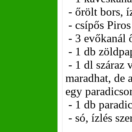
- őrölt bors, í
- csípős Piros
- 3 evőkanál ő
- 1 db zöldpa
- 1 dl száraz 
maradhat, de 
egy paradics
- 1 db paradi
- só, ízlés sze