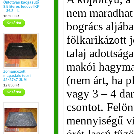
Öntöttvas kacsasütő
8,5 literes fedővel KP
nem maradhat 
– 36/8 – L
16,500 Ft
bogrács aljába
Kosárba
fölkarikázott
talaj adottsága
makói hagyma)
Zománcozott
magasfalu tepsi
(nem árt, ha 
42×37×7 JUM
12,850 Ft
vagy 3 – 4 dar
Kosárba
csontot. Felön
mennyiségű víz
órát lassú tűz