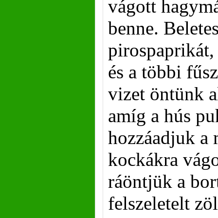
vágott hagymá
benne. Belete
pirospaprikát,
és a többi fűs
vizet öntünk a
amíg a hús pu
hozzáadjuk a
kockákra vágo
ráöntjük a bor
felszeletelt zö