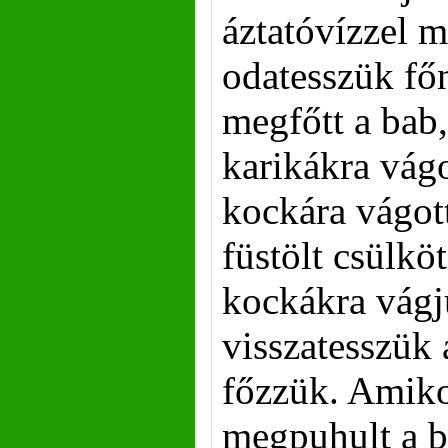
áztatóvízzel m
odatesszük főn
megfőtt a bab,
karikákra vágo
kockára vágot
füstölt csülkö
kockákra vágj
visszatesszük 
főzzük. Amik
megpuhult a 