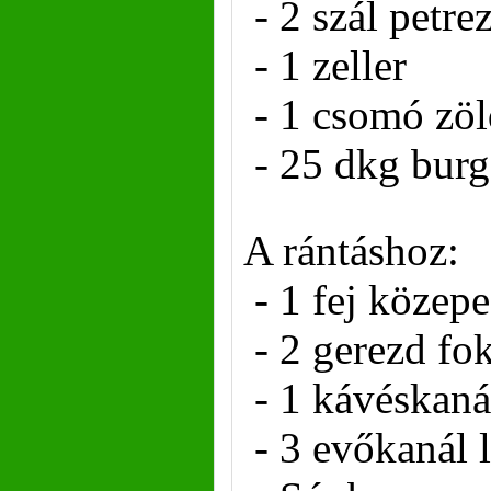
- 2 szál petr
- 1 zeller
- 1 csomó zöl
- 25 dkg bur
A rántáshoz:
- 1 fej közep
- 2 gerezd f
- 1 kávéskaná
- 3 evőkanál l