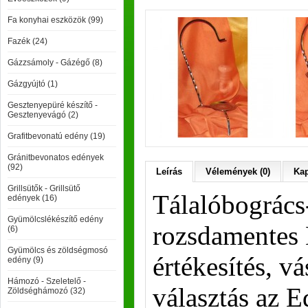
Fa konyhai eszközök (99)
Fazék (24)
Gázzsámoly - Gázégő (8)
Gázgyújtó (1)
Gesztenyepüré készítő -
Gesztenyevágó (2)
Grafitbevonatú edény (19)
Gránitbevonatos edények
(92)
Leírás
Vélemények (0)
Kap
Grillsütők - Grillsütő
Tálalóbogrács
edények (16)
Gyümölcslékészítő edény
rozsdamentes 
(6)
Gyümölcs és zöldségmosó
értékesítés, vá
edény (9)
Hámozó - Szeletelő -
választás az 
Zöldséghámozó (32)