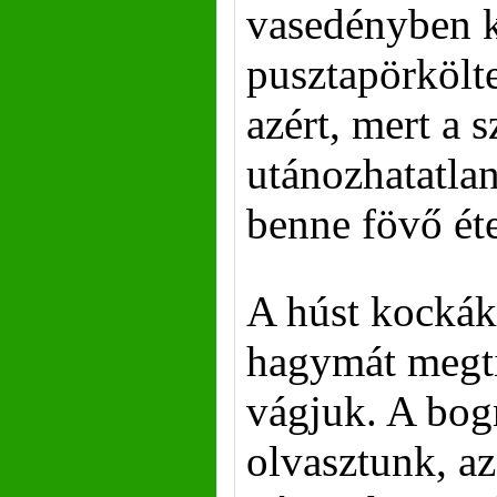
vasedényben k
pusztapörkölte
azért, mert a 
utánozhatatlan
benne fövő ét
A húst kockák
hagymát megtis
vágjuk. A bogr
olvasztunk, a