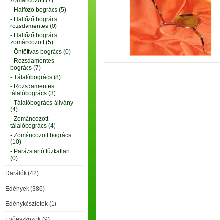
zománcozott (7)
- Halfőző bogrács (5)
- Halfőző bogrács
rozsdamentes (0)
- Halfőző bogrács
zománcozott (5)
- Öntöttvas bogrács (0)
- Rozsdamentes
bogrács (7)
- Tálalóbogrács (8)
- Rozsdamentes
tálalóbogrács (3)
- Tálalóbogrács-állvány
(4)
- Zománcozott
tálalóbogrács (4)
- Zománcozott bogrács
(10)
- Parázstartó tűzkatlan
(0)
Darálók (42)
Edények (386)
Edénykészletek (1)
Evőeszközök (9)