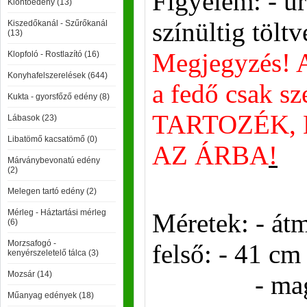
Figyelem: - ű
Kiöntőedény (13)
színültig töltv
Kiszedőkanál - Szűrőkanál
(13)
Megjegyzés! A
Klopfoló - Rostlazító (16)
Konyhafelszerelések (644)
a fedő csak s
Kukta - gyorsfőző edény (8)
TARTOZÉK,
Lábasok (23)
Libatömő kacsatömő (0)
AZ ÁRBA
!
Márványbevonatú edény
(2)
Melegen tartó edény (2)
Mérleg - Háztartási mérleg
Méretek: - átm
(6)
Morzsafogó -
felső: - 41 cm
kenyérszeletelő tálca (3)
Mozsár (14)
- magassá
Műanyag edények (18)