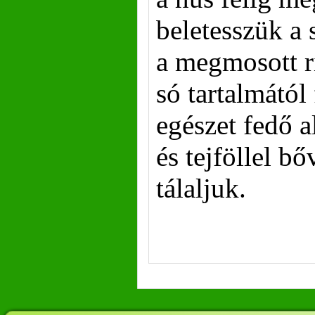
beletesszük a 
a megmosott ri
só tartalmátó
egészet fedő a
és tejföllel 
tálaljuk.