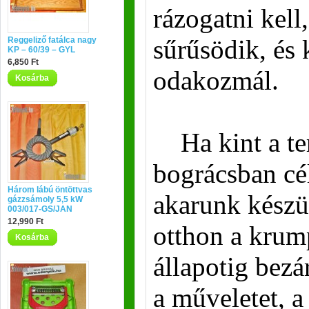
rázogatni kell
sűrűsödik, és
Reggeliző fatálca nagy
KP – 60/39 – GYL
6,850 Ft
odakozmál.
Kosárba
Ha kint a te
bográcsban cé
Három lábú öntöttvas
akarunk készü
gázzsámoly 5,5 kW
003/017-GS/JAN
12,990 Ft
otthon a krump
Kosárba
állapotig bezá
a műveletet, 