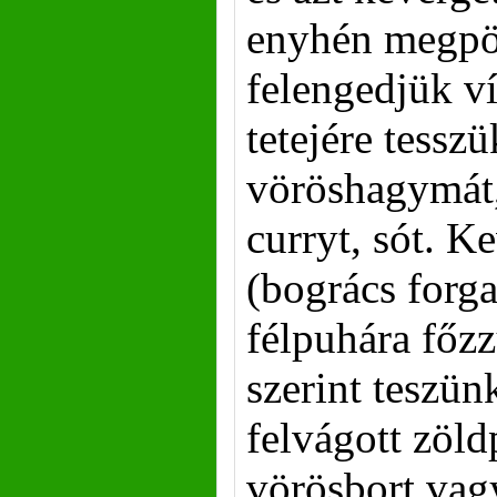
enyhén megpö
felengedjük ví
tetejére tessz
vöröshagymát,
curryt, sót. K
(bogrács forga
félpuhára főzz
szerint teszün
felvágott zöld
vörösbort vag