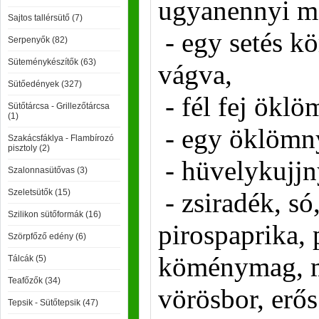
ugyanennyi ma
Sajtos tallérsütő (7)
- egy setés k
Serpenyők (82)
Süteménykészítők (63)
vágva,
Sütőedények (327)
- fél fej ökl
Sütőtárcsa - Grillezőtárcsa
(1)
- egy öklömny
Szakácsfáklya - Flambírozó
pisztoly (2)
- hüvelykujjny
Szalonnasütővas (3)
Szeletsütők (15)
- zsiradék, só
Szilikon sütőformák (16)
pirospaprika, 
Szörpfőző edény (6)
köménymag, m
Tálcák (5)
Teafőzők (34)
vörösbor, erős
Tepsik - Sütőtepsik (47)