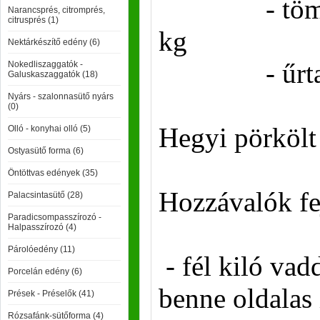
- tömeg: -
Narancsprés, citromprés,
citrusprés (1)
kg
Nektárkészítő edény (6)
- űrtartalo
Nokedliszaggatók -
Galuskaszaggatók (18)
Nyárs - szalonnasütő nyárs
(0)
Hegyi pörkölt
Olló - konyhai olló (5)
Ostyasütő forma (6)
Öntöttvas edények (35)
Hozzávalók fe
Palacsintasütő (28)
Paradicsompasszírozó -
Halpasszírozó (4)
Párolóedény (11)
- fél kiló vad
Porcelán edény (6)
benne oldalas 
Prések - Préselők (41)
Rózsafánk-sütőforma (4)