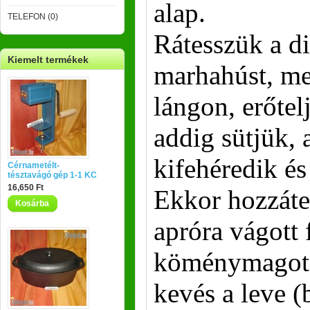
alap.
TELEFON (0)
Rátesszük a d
Kiemelt termékek
marhahúst, me
lángon, erőtel
addig sütjük, 
kifehéredik és 
Cérnametélt-
tésztavágó gép 1-1 KC
16,650 Ft
Ekkor hozzáte
Kosárba
apróra vágott 
köménymagot, 
kevés a leve (