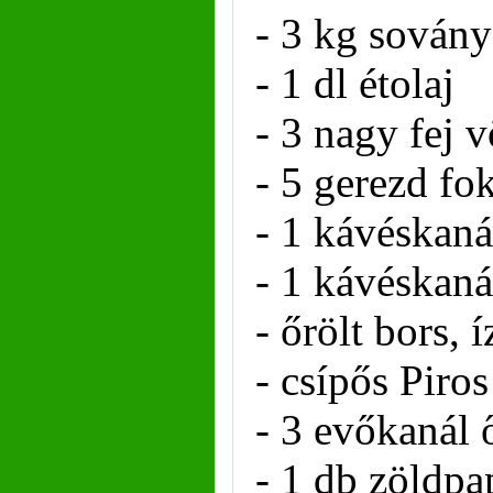
- 3 kg sovány
- 1 dl étolaj
- 3 nagy fej 
- 5 gerezd f
- 1 kávéskaná
- 1 kávéskaná
- őrölt bors, í
- csípős Piros
- 3 evőkanál ő
- 1 db zöldpa