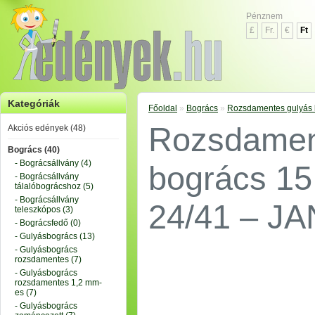
Pénznem
£
Fr.
€
Ft
Kategóriák
Főoldal
»
Bogrács
»
Rozsdamentes gulyás b
Rozsdamen
Akciós edények (48)
Bogrács (40)
- Bográcsállvány (4)
bogrács 15 
- Bográcsállvány
tálalóbográcshoz (5)
- Bográcsállvány
24/41 – JA
teleszkópos (3)
- Bográcsfedő (0)
- Gulyásbogrács (13)
- Gulyásbogrács
rozsdamentes (7)
- Gulyásbogrács
rozsdamentes 1,2 mm-
es (7)
- Gulyásbogrács