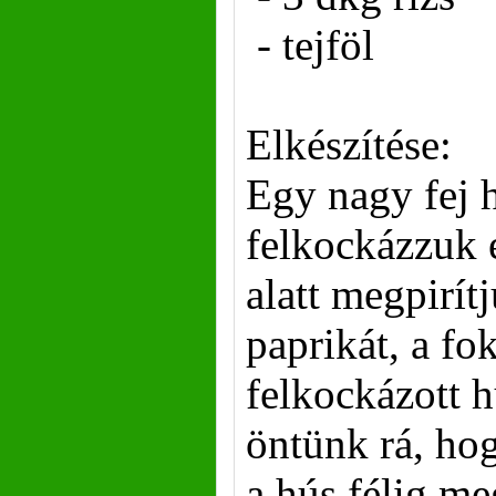
- tejföl
Elkészítése:
Egy nagy fej 
felkockázzuk é
alatt megpirít
paprikát, a fo
felkockázott h
öntünk rá, hog
a hús félig me