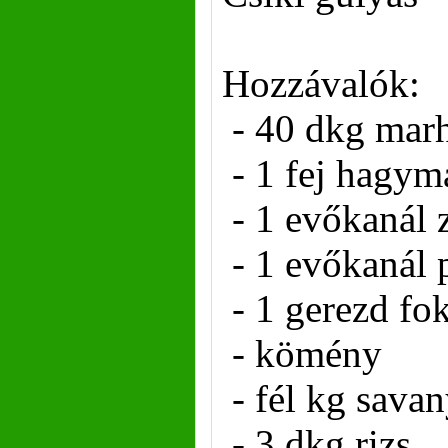
Hozzávalók:
- 40 dkg marh
- 1 fej hagym
- 1 evőkanál z
- 1 evőkanál 
- 1 gerezd f
- kömény
- fél kg sava
- 3 dkg rizs