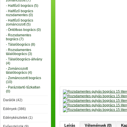
zománcozott (7)
- Halfőző bogrács (5)
- Halfőző bogrács
rozsdamentes (0)
- Halfőző bogrács
zománcozott (5)
- Öntöttvas bogrács (0)
- Rozsdamentes
bogrács (7)
- Tálalóbogrács (8)
- Rozsdamentes
tálalóbogrács (3)
- Tálalóbogrács-állvány
(4)
- Zománcozott
tálalóbogrács (4)
- Zománcozott bogrács
(10)
- Parázstartó tűzkatlan
(0)
Darálók (42)
Edények (386)
Edénykészletek (1)
Leírás
Vélemények (0)
Kap
Evőeszközök (9)