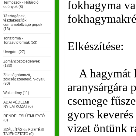
fokhagyma v
Termoszok - Hőtároló
edények (8)
fokhagymakr
Tésztagépek,
tésztakészítők,
cérnametéltvágó gépek
(13)
Tortaforma -
Elkészítése:
Tortasütőformák (53)
Üvegáru (27)
Zománcozott edények
(133)
A hagymát ke
Zöldséghámozó,
zöldségszeletelő, V-gyalu
aranysárgára p
(90)
Wok edény (11)
csemege fűsze
ADATVÉDELMI
NYILATKOZAT (0)
gyors keverés
RENDELÉSi ÚTMUTATÓ
(0)
vizet öntünk rá
SZÁLLÍTÁS és FIZETÉSI
TÁJÉKOZTATÓ (0)