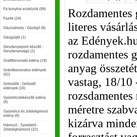
Rozdamentes 
Fa konyhai eszközök (99)
Fazék (24)
literes vásárlá
Gázzsámoly - Gázégő (8)
az Edények.h
Gázgyújtó (1)
Gesztenyepüré készítő -
rozdamentes g
Gesztenyevágó (2)
Grafitbevonatú edény (19)
anyag összeté
Gránitbevonatos edények
(92)
vastag, 18/10 
Grillsütők - Grillsütő
edények (16)
rozsdamentes 
Gyümölcslékészítő edény
(6)
méretre szabva
Gyümölcs és zöldségmosó
edény (9)
kizárva minde
Hámozó - Szeletelő -
Zöldséghámozó (32)
forrasztást va