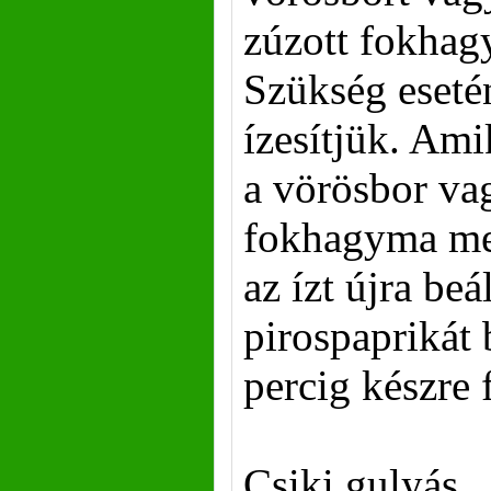
zúzott fokhag
Szükség esetén
ízesítjük. Ami
a vörösbor va
fokhagyma me
az ízt újra beál
pirospaprikát 
percig készre 
Csiki gulyás