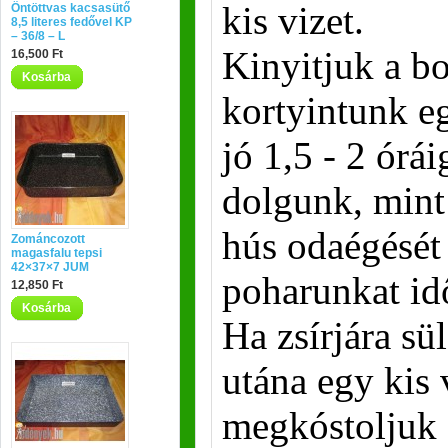
kis vizet.
Öntöttvas kacsasütő
8,5 literes fedővel KP
– 36/8 – L
Kinyitjuk a b
16,500 Ft
Kosárba
kortyintunk eg
jó 1,5 - 2 órá
dolgunk, mint
hús odaégését
Zománcozott
magasfalu tepsi
42×37×7 JUM
poharunkat idő
12,850 Ft
Kosárba
Ha zsírjára sü
utána egy kis 
megkóstoljuk a