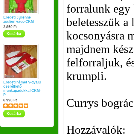
forralunk egy 
Eredeti Julienne
beletesszük a 
zsülien vágó CKM
2,850 Ft
kocsonyásra m
Kosárba
majdnem kész 
felforraljuk, 
krumpli.
Eredeti német V-gyalu
cserélhető
munkapadokkal CKM-
P
Currys bográc
6,990 Ft
Kosárba
Hozzávalók: