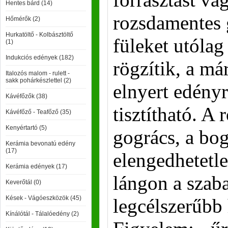
Hentes bárd (14)
rozsdamentes 
Hőmérők (2)
Hurkatöltő - Kolbásztöltő
füleket utólag
(1)
Indukciós edények (182)
rögzítik, a már
Italozós malom - rulett -
sakk pohárkészlettel (2)
elnyert edényr
Kávéfőzők (38)
tisztítható. A
Kávéfőző - Teafőző (35)
Kenyértartó (5)
gogrács, a bo
Kerámia bevonatú edény
(17)
elengedhetetle
Kerámia edények (17)
lángon a szab
Keverőtál (0)
Kések - Vágóeszközök (45)
legcélszerűbb 
Kínálótál - Tálalóedény (2)