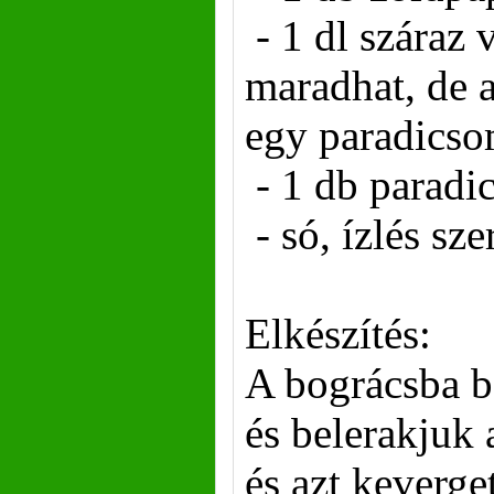
- 1 dl száraz 
maradhat, de 
egy paradics
- 1 db paradi
- só, ízlés sze
Elkészítés:
A bográcsba be
és belerakjuk 
és azt keverge