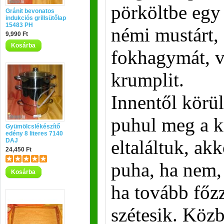
pörköltbe egy
Gránit bevonatos
indukciós grillsütőlap
15483 PH
némi mustárt, 
9,990 Ft
Kosárba
fokhagymát, vé
krumplit.
Innentől körül
puhul meg a k
Gyümölcslékészítő
edény 8 literes 7140
eltaláltuk, ak
DAJ
24,450 Ft
puha, ha nem,
Kosárba
ha tovább főz
szétesik. Köz