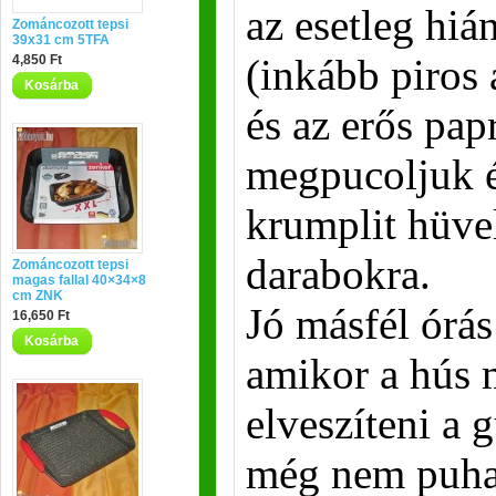
az esetleg hiá
Zománcozott tepsi
39x31 cm 5TFA
(inkább piros
4,850 Ft
Kosárba
és az erős pap
megpucoljuk és
krumplit hüve
darabokra.
Zománcozott tepsi
magas fallal 40×34×8
cm ZNK
Jó másfél órás
16,650 Ft
Kosárba
amikor a hús 
elveszíteni a 
még nem puha