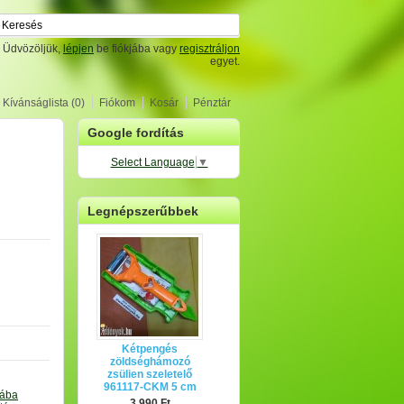
Üdvözöljük,
lépjen
be fiókjába vagy
regisztráljon
egyet.
Kívánságlista (0)
Fiókom
Kosár
Pénztár
Google fordítás
Select Language
▼
Legnépszerűbbek
Kétpengés
zöldséghámozó
zsülien szeletelő
961117-CKM 5 cm
tába
3,990 Ft