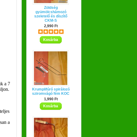
Zöldség
gyümölcshámozó
szeletelő és díszítő
CKM-S
2,990 Ft
Kosárba
ük a 7
ljon.
Krumplifúró spirálozó
sziromvágó fém KOC
1,990 Ft
Kosárba
eljes
osan a