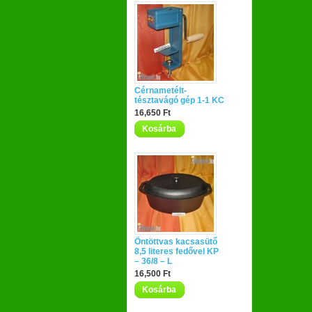
Cérnametélt-
tésztavágó gép 1-1 KC
16,650 Ft
Kosárba
Öntöttvas kacsasütő
8,5 literes fedővel KP
– 36/8 – L
16,500 Ft
Kosárba