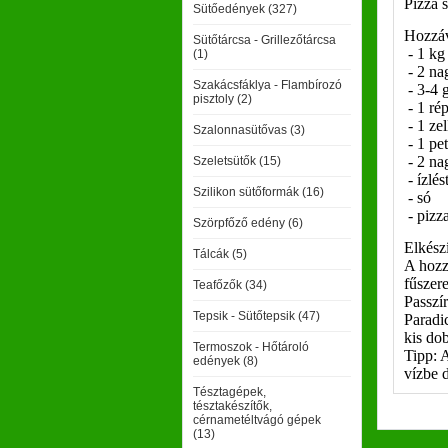
Pizza 
Sütőedények (327)
Hozzáv
Sütőtárcsa - Grillezőtárcsa
- 1 kg
(1)
- 2 na
Szakácsfáklya - Flambírozó
- 3-4 
pisztoly (2)
- 1 ré
- 1 zel
Szalonnasütővas (3)
- 1 pet
- 2 na
Szeletsütők (15)
- ízlés
Szilikon sütőformák (16)
- só
- pizza
Szörpfőző edény (6)
Elkészí
Tálcák (5)
A hozz
fűszer
Teafőzők (34)
Passzí
Tepsik - Sütőtepsik (47)
Paradi
kis do
Termoszok - Hőtároló
Tipp: 
edények (8)
vízbe 
Tésztagépek,
tésztakészítők,
cérnametéltvágó gépek
(13)