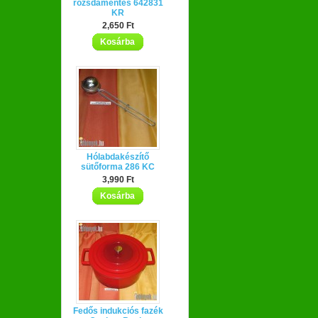
rozsdamentes 642831
KR
2,650 Ft
Kosárba
Hólabdakészítő
sütőforma 286 KC
3,990 Ft
Kosárba
Fedős indukciós fazék