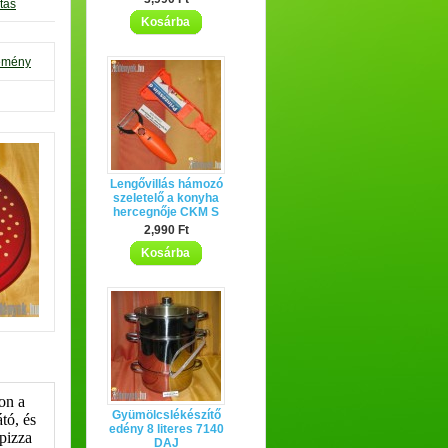
tás
Kosárba
lemény
Lengővillás hámozó
szeletelő a konyha
hercegnője CKM S
2,990 Ft
Kosárba
on a
Gyümölcslékészítő
tó, és
edény 8 literes 7140
 pizza
DAJ