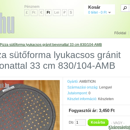
Pénznem
Kosár
£
Fr.
€
Ft
Lei
₽
$
0 tétel - 0 Ft
Főoldal
Pizza sütőforma lyukacsos gránit bevonattal 33 cm 830/104-AMB
za sütőforma lyukacsos gránit
onattal 33 cm 830/104-AMB
Gyártó:
AMBITION
Származási ország:
Lengyel
Jutalompont:
0
Készlet információ:
Készleten
Fogyasztói ár: 3,450 Ft
Db:
Kosárba
- VAGY -
Kívángságlis