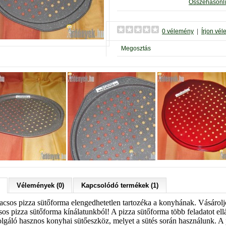
Összehasonlí
0 vélemény
|
Írjon vé
Megosztás
Vélemények (0)
Kapcsolódó termékek (1)
acsos pizza sütőforma elengedhetetlen tartozéka a konyhának. Vásárolj
os pizza sütőforma kínálatunkból! A pizza sütőforma több feladatot ellá
zolgáló hasznos konyhai sütőeszköz, melyet a sütés során használunk. A