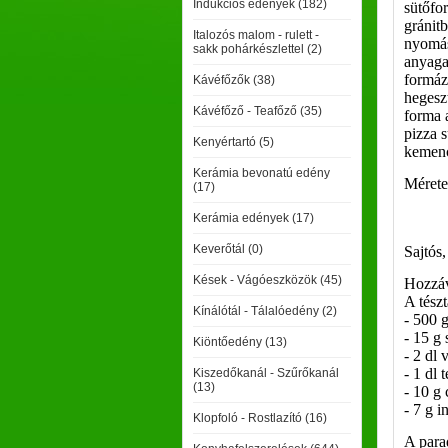
Indukciós edények (182)
sütőfo
gránit
Italozós malom - rulett -
nyomás
sakk pohárkészlettel (2)
anyaga
formáz
Kávéfőzők (38)
hegesz
Kávéfőző - Teafőző (35)
forma a
pizza 
Kenyértartó (5)
kemenc
Kerámia bevonatú edény
Méret
(17)
- mag
Kerámia edények (17)
- tö
Keverőtál (0)
Sajtós
Kések - Vágóeszközök (45)
Hozzáv
A tész
Kínálótál - Tálalóedény (2)
- 500 g
- 15 g 
Kiöntőedény (13)
- 2 dl 
- 1 dl t
Kiszedőkanál - Szűrőkanál
(13)
- 10 g
- 7 g i
Klopfoló - Rostlazító (16)
A para