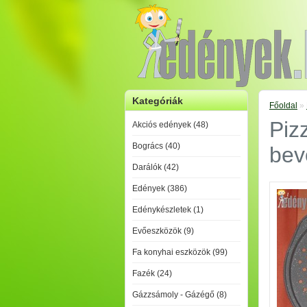
Kategóriák
Főoldal
»
Piz
Akciós edények (48)
Bogrács (40)
bev
Darálók (42)
Edények (386)
Edénykészletek (1)
Evőeszközök (9)
Fa konyhai eszközök (99)
Fazék (24)
Gázzsámoly - Gázégő (8)