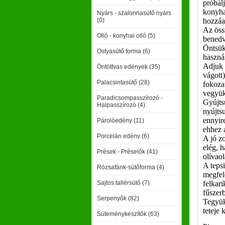
próbál
konyhap
Nyárs - szalonnasütő nyárs
(0)
hozzáa
Az öss
Olló - konyhai olló (5)
benedve
Öntsük
Ostyasütő forma (6)
haszná
Adjuk 
Öntöttvas edények (35)
vágott)
Palacsintasütő (28)
fokoza
vegyük 
Paradicsompasszírozó -
Gyújts
Halpasszírozó (4)
nyújtsu
ennyir
Párolóedény (11)
ehhez a
Porcelán edény (6)
A jó zo
elég, h
Prések - Préselők (41)
olívaol
A teps
Rózsafánk-sütőforma (4)
megfel
Sajtos tallérsütő (7)
felkar
fűszerb
Serpenyők (82)
Tegyük
teteje 
Süteménykészítők (63)