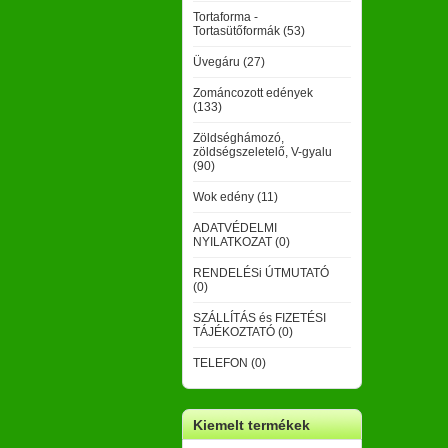
Tortaforma -
Tortasütőformák (53)
Üvegáru (27)
Zománcozott edények
(133)
Zöldséghámozó,
zöldségszeletelő, V-gyalu
(90)
Wok edény (11)
ADATVÉDELMI
NYILATKOZAT (0)
RENDELÉSi ÚTMUTATÓ
(0)
SZÁLLÍTÁS és FIZETÉSI
TÁJÉKOZTATÓ (0)
TELEFON (0)
Kiemelt termékek