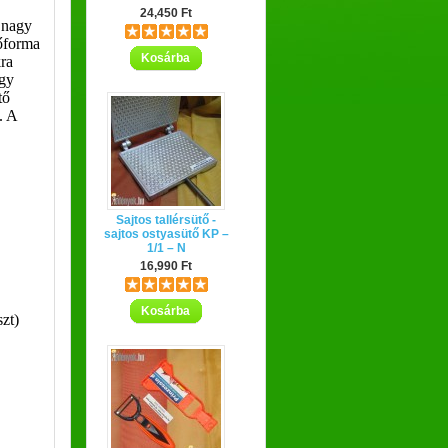
24,450 Ft
 nagy
őforma
Kosárba
ra
agy
tő
. A
Sajtos tallérsütő -
sajtos ostyasütő KP –
1/1 – N
16,990 Ft
Kosárba
szt)