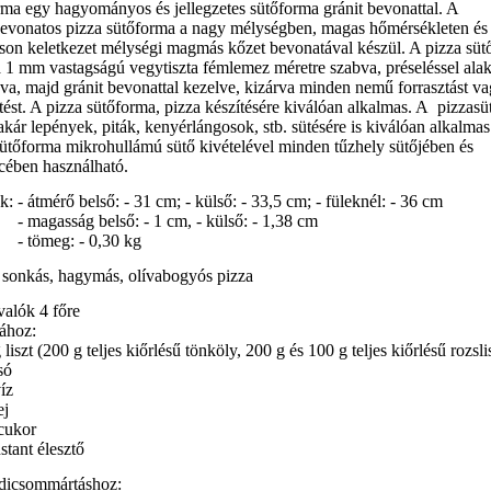
rma egy hagyományos és jellegzetes sütőforma gránit bevonattal. A
bevonatos pizza sütőforma a nagy mélységben, magas hőmérsékleten és
on keletkezet mélységi magmás kőzet bevonatával készül. A pizza süt
 1 mm vastagságú vegytiszta fémlemez méretre szabva, préseléssel alak
va, majd gránit bevonattal kezelve, kizárva minden nemű forrasztást v
tést. A pizza sütőforma, pizza készítésére kiválóan alkalmas. A pizzasü
kár lepények, piták, kenyérlángosok, stb. sütésére is kiválóan alkalmas
sütőforma mikrohullámú sütő kivételével minden tűzhely sütőjében és
ében használható.
ek:
- átmérő belső: - 31 cm; - külső: - 33,5 cm; - füleknél: - 36 cm
asság belső: - 1 cm, - külső: - 1,38 cm
meg: - 0,30 kg
, sonkás, hagymás, olívabogyós pizza
alók 4 főre
tához:
 liszt (200 g teljes kiőrlésű tönköly, 200 g és 100 g teljes kiőrlésű rozsli
só
víz
ej
 cukor
nstant élesztő
dicsommártáshoz: