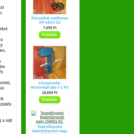
szt
m.
Rózsafánk sütőforma
KP-16/13-SZ
7,650 Ft
eket
Kosárba
ra
ny
mes,
s
tsa
és
kenni,
Cérnametélt-
tésztavágó gép 1-1 KC
kis
16,650 Ft
ek
Kosárba
zintén
 a sajt
Tepertőnyomó
töpörtyűnyomó nagy