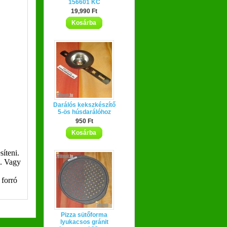
156601 KC
19,990 Ft
Kosárba
Darálós kekszkészítő
5-ös húsdarálóhoz
950 Ft
Kosárba
síteni.
k. Vagy
 forró
Pizza sütőforma
lyukacsos gránit