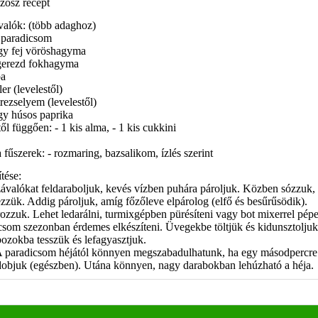
szósz recept
alók: (több adaghoz)
 paradicsom
gy fej vöröshagyma
gerezd fokhagyma
pa
ler (levelestől)
rezselyem (levelestől)
gy húsos paprika
től függően: - 1 kis alma, - 1 kis cukkini
 fűszerek: - rozmaring, bazsalikom, ízlés szerint
tése:
ávalókat feldaraboljuk, kevés vízben puhára pároljuk. Közben sózzuk,
ezzük. Addig pároljuk, amíg főzőleve elpárolog (elfő és besűrűsödik).
rozzuk. Lehet ledarálni, turmixgépben pürésíteni vagy bot mixerrel pépe
csom szezonban érdemes elkészíteni. Üvegekbe töltjük és kidunsztolju
bozokba tesszük és lefagyasztjuk.
A paradicsom héjától könnyen megszabadulhatunk, ha egy másodpercre
dobjuk (egészben). Utána könnyen, nagy darabokban lehúzható a héja.