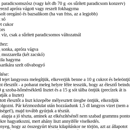
dl paradicsomszósz (vagy két db 70 g -os sűrített paradicsom konzerv)
gerezd apróra vágott vagy reszelt fokhagyma
olt oregánó és bazsalikom (ha van friss, az a legjobb)
t só
et cukor
bors
l víz, csak a sűrített paradicsomos változatnál
thez:
g sonka, apróra vágva
g mozzarella (két zacskó)
 lila hagyma
karikára szelt olívabogyó
tése:
 tejet langyosra melegítjük, elkeverjük benne a 10 g cukrot és beleöntj
nt élesztőt - a poharat meleg helyre félre tesszük, hogy az élesztő beindu
g szoba-hőmérsékletű lisztet és a 15 g sót tálba öntjük (precízek át is
tják a lisztet)
tott élesztőt a liszt közepébe mélyesztett üregbe öntjük, elkezdjük
olgozni. Pár kézmozdulat után hozzáadunk 1,5 dl langyos vizet (nem a t
séget!), majd tovább gyúrjuk a tésztát.
l alapja a jó tészta, aminek az elkészítésénél nem szabad grammra pont
kre hagyatkozni, mert ahány liszt annyiféle viselkedés.
nyeg, hogy az összegyúrt tészta kilapításkor ne törjön, azt az állapotot