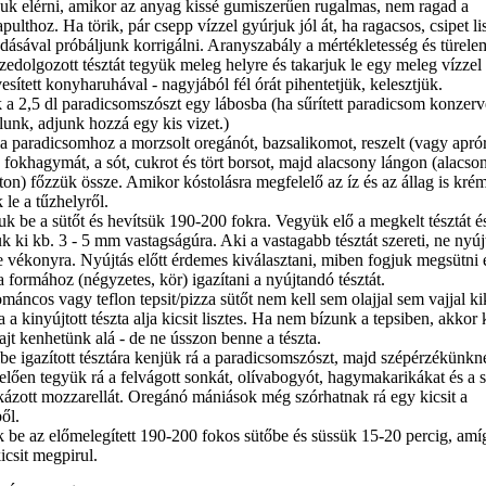
juk elérni, amikor az anyag kissé gumiszerűen rugalmas, nem ragad a
ulthoz. Ha törik, pár csepp vízzel gyúrjuk jól át, ha ragacsos, csipet li
dásával próbáljunk korrigálni. Aranyszabály a mértékletesség és türele
zedolgozott tésztát tegyük meleg helyre és takarjuk le egy meleg vízzel
sített konyharuhával - nagyjából fél órát pihentetjük, kelesztjük.
 a 2,5 dl paradicsomszószt egy lábosba (ha sűrített paradicsom konzerv
lunk, adjunk hozzá egy kis vizet.)
a paradicsomhoz a morzsolt oregánót, bazsalikomot, reszelt (vagy apró
 fokhagymát, a sót, cukrot és tört borsot, majd alacsony lángon (alacso
ton) főzzük össze. Amikor kóstolásra megfelelő az íz és az állag is kré
le a tűzhelyről.
uk be a sütőt és hevítsük 190-200 fokra. Vegyük elő a megkelt tésztát é
k ki kb. 3 - 5 mm vastagságúra. Aki a vastagabb tésztát szereti, ne nyúj
e vékonyra. Nyújtás előtt érdemes kiválasztani, miben fogjuk megsütni 
 formához (négyzetes, kör) igazítani a nyújtandó tésztát.
máncos vagy teflon tepsit/pizza sütőt nem kell sem olajjal sem vajjal ki
a a kinyújtott tészta alja kicsit lisztes. Ha nem bízunk a tepsiben, akkor 
ajt kenhetünk alá - de ne ússzon benne a tészta.
ibe igazított tésztára kenjük rá a paradicsomszószt, majd szépérzékünkn
elően tegyük rá a felvágott sonkát, olívabogyót, hagymakarikákat és a s
ikázott mozzarellát. Oregánó mániások még szórhatnak rá egy kicsit a
ől.
 be az előmelegített 190-200 fokos sütőbe és süssük 15-20 percig, amíg
kicsit megpirul.