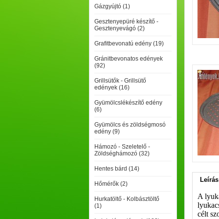
Gázgyújtó (1)
Gesztenyepüré készítő -
Gesztenyevágó (2)
Grafitbevonatú edény (19)
Gránitbevonatos edények
(92)
Grillsütők - Grillsütő
edények (16)
Gyümölcslékészítő edény
(6)
Gyümölcs és zöldségmosó
edény (9)
Hámozó - Szeletelő -
Zöldséghámozó (32)
Hentes bárd (14)
Leírás
Hőmérők (2)
A lyuk
Hurkatöltő - Kolbásztöltő
lyukacs
(1)
célt s