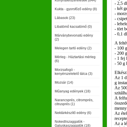
Konyhafelszerelések (644)
- 2,5 
- két 
Kukta - gyorsfőző edény (8)
- morzs
Lábasok (23)
- csipe
- lehel
Libatömő kacsatömő (0)
- tört 
- 0,1 d
Márványbevonatú edény
(2)
A felté
- 100 
Melegen tartó edény (2)
- 200 
Mérleg - Háztartási mérleg
- 1 fej
(6)
- 50 g 
Morzsafogó -
Elkészí
kenyérszeletelő tálca (3)
Az 1 dl
g insta
Mozsár (14)
Az 500 
Műanyag edények (18)
szitálha
A felfu
Narancsprés, citromprés,
összed
citrusprés (1)
mennyi
Nektárkészítő edény (6)
Az éte
recepte
Nokedliszaggatók -
Az a lé
Galuskaszaggatók (18)