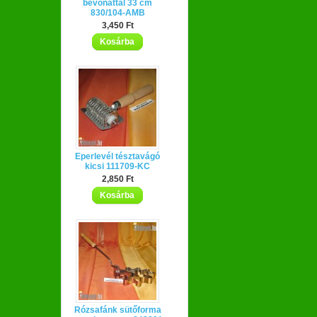
bevonattal 33 cm
830/104-AMB
3,450 Ft
Kosárba
Eperlevél tésztavágó
kicsi 111709-KC
2,850 Ft
Kosárba
Rózsafánk sütőforma