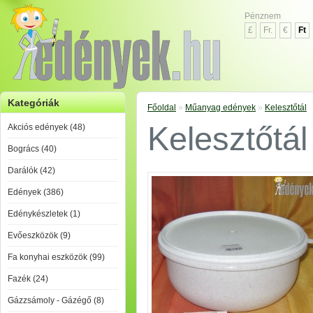
Pénznem
£
Fr.
€
Ft
Kategóriák
Főoldal
»
Műanyag edények
»
Kelesztőtál
Kelesztőtál
Akciós edények (48)
Bogrács (40)
Darálók (42)
Edények (386)
Edénykészletek (1)
Evőeszközök (9)
Fa konyhai eszközök (99)
Fazék (24)
Gázzsámoly - Gázégő (8)