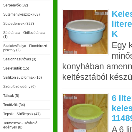
Serpenyők (82)
Keles
Süteménykészítők (63)
liter
Sütőedények (327)
K
Sütőtárcsa - Grillezőtárcsa
(1)
Egy k
Szakácsfáklya - Flambírozó
pisztoly (2)
minős
Szalonnasütővas (3)
konyhában amenny
Szeletsütők (15)
keltésztából készü
Szilikon sütőformák (16)
Szörpfőző edény (6)
6 lit
Tálcák (5)
Teafőzők (34)
keles
Tepsik - Sütőtepsik (47)
1148
Termoszok - Hőtároló
A 6 l
edények (8)