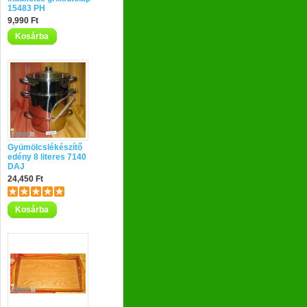
15483 PH
9,990 Ft
Kosárba
Gyümölcslékészítő
edény 8 literes 7140
DAJ
24,450 Ft
Kosárba