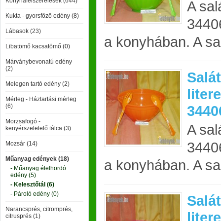
Konyhafelszerelések (644)
A sal
Kukta - gyorsfőző edény (8)
3440
Lábasok (23)
a konyhában. A sal
Libatömő kacsatömő (0)
Márványbevonatú edény
(2)
Salát
Melegen tartó edény (2)
liter
Mérleg - Háztartási mérleg
(6)
3440
Morzsafogó -
A sal
kenyérszeletelő tálca (3)
3440
Mozsár (14)
Műanyag edények (18)
a konyhában. A sal
- Műanyag ételhordó
edény (5)
- Kelesztőtál (6)
- Pároló edény (0)
Salát
Narancsprés, citromprés,
liter
citrusprés (1)