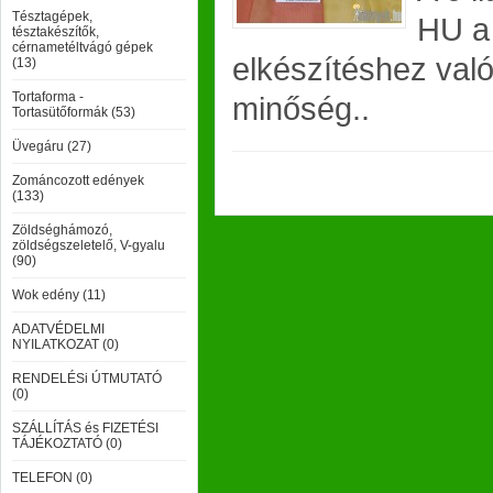
Tésztagépek,
HU a 
tésztakészítők,
cérnametéltvágó gépek
elkészítéshez val
(13)
Tortaforma -
minőség..
Tortasütőformák (53)
Üvegáru (27)
Zománcozott edények
(133)
Zöldséghámozó,
zöldségszeletelő, V-gyalu
(90)
Wok edény (11)
ADATVÉDELMI
NYILATKOZAT (0)
RENDELÉSi ÚTMUTATÓ
(0)
SZÁLLÍTÁS és FIZETÉSI
TÁJÉKOZTATÓ (0)
TELEFON (0)