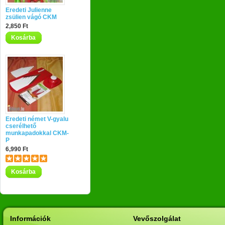
Eredeti Julienne
zsülien vágó CKM
2,850 Ft
Kosárba
Eredeti német V-gyalu
cserélhető
munkapadokkal CKM-
P
6,990 Ft
Kosárba
Információk
Vevőszolgálat