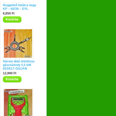
Reggeliző fatálca nagy
KP – 60/39 – GYL
6,850 Ft
Kosárba
Három lábú öntöttvas
gázzsámoly 5,5 kW
003/017-GS/JAN
12,990 Ft
Kosárba