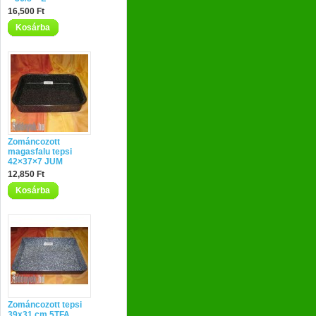
16,500 Ft
Kosárba
Zománcozott
magasfalu tepsi
42×37×7 JUM
12,850 Ft
Kosárba
Zománcozott tepsi
39x31 cm 5TFA