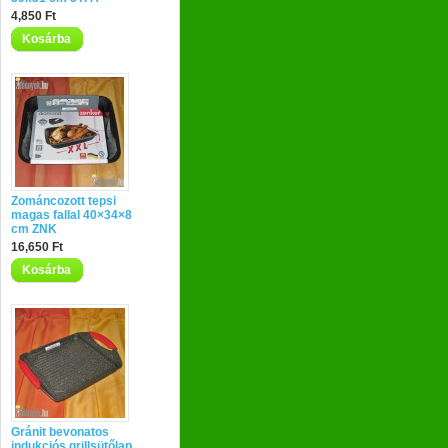
4,850 Ft
Kosárba
Zománcozott tepsi
magas fallal 40×34×8
cm ZNK
16,650 Ft
Kosárba
Gránit bevonatos
indukciós grillsütőlap