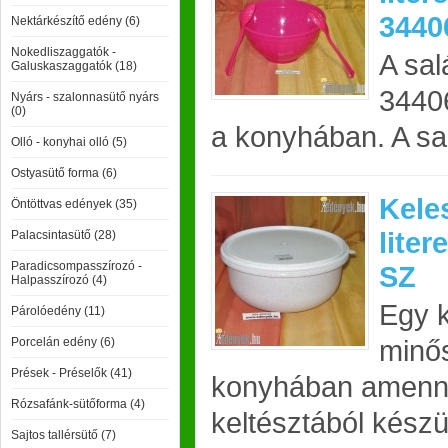
3440
Nektárkészítő edény (6)
Nokedliszaggatók -
A sal
Galuskaszaggatók (18)
3440
Nyárs - szalonnasütő nyárs
(0)
a konyhában. A sal
Olló - konyhai olló (5)
Ostyasütő forma (6)
Keles
Öntöttvas edények (35)
liter
Palacsintasütő (28)
Paradicsompasszírozó -
SZ
Halpasszírozó (4)
Egy k
Párolóedény (11)
minős
Porcelán edény (6)
Prések - Préselők (41)
konyhában amenny
Rózsafánk-sütőforma (4)
keltésztából készü
Sajtos tallérsütő (7)