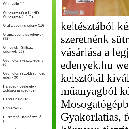
Gázgyújtó (1)
Gesztenyepüré készítő -
Gesztenyevágó (2)
keltésztából k
Grafitbevonatú edény (19)
Gránitbevonatos edények
szeretnénk süt
(92)
Grillsütők - Grillsütő
vásárlása a leg
edények (16)
Gyümölcslékészítő edény
edenyek.hu we
(6)
Gyümölcs és zöldségmosó
kelsztőtál kiv
edény (9)
Hámozó - Szeletelő -
műanyagból ké
Zöldséghámozó (32)
Hentes bárd (14)
Mosogatógépbe
Hőmérők (2)
Gyakorlatias, f
Hurkatöltő - Kolbásztöltő
(1)