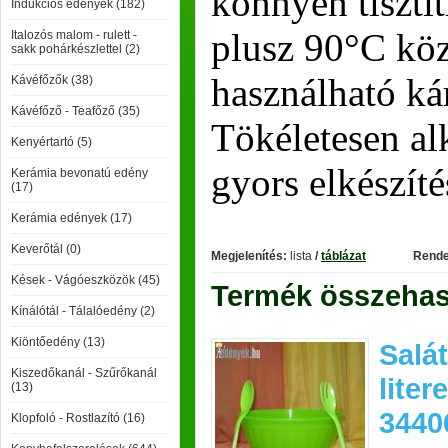
könnyen tisztí
Indukciós edények (182)
plusz 90°C köz
Italozós malom - rulett -
sakk pohárkészlettel (2)
használható ká
Kávéfőzők (38)
Kávéfőző - Teafőző (35)
Tökéletesen alk
Kenyértartó (5)
gyors elkészíté
Kerámia bevonatú edény
(17)
Kerámia edények (17)
Keverőtál (0)
Megjelenítés:
lista
/
táblázat
Rende
Kések - Vágóeszközök (45)
Termék összehaso
Kínálótál - Tálalóedény (2)
Kiöntőedény (13)
Salát
Kiszedőkanál - Szűrőkanál
liter
(13)
3440
Klopfoló - Rostlazító (16)