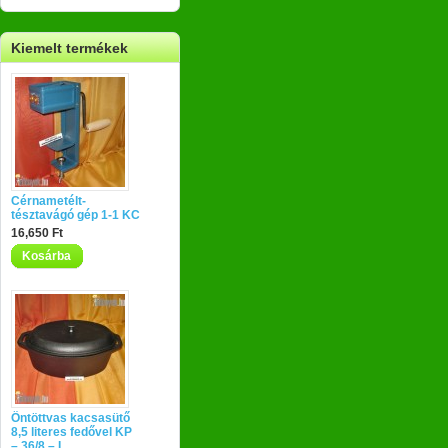
Kiemelt termékek
Cérnametélt-
tésztavágó gép 1-1 KC
16,650 Ft
Kosárba
Öntöttvas kacsasütő
8,5 literes fedővel KP
– 36/8 – L