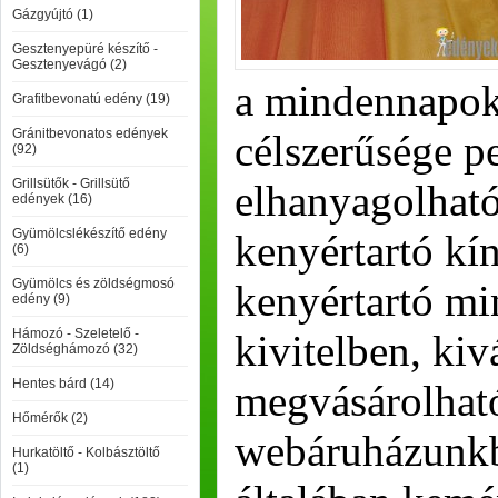
Gázgyújtó (1)
Gesztenyepüré készítő -
Gesztenyevágó (2)
a mindennapok
Grafitbevonatú edény (19)
Gránitbevonatos edények
célszerűsége p
(92)
Grillsütők - Grillsütő
elhanyagolható
edények (16)
Gyümölcslékészítő edény
kenyértartó kí
(6)
Gyümölcs és zöldségmosó
kenyértartó mi
edény (9)
Hámozó - Szeletelő -
kivitelben, ki
Zöldséghámozó (32)
Hentes bárd (14)
megvásárolhat
Hőmérők (2)
webáruházunkb
Hurkatöltő - Kolbásztöltő
(1)