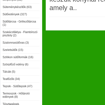
amely a..
Süteménykészítők (63)
Sütőedények (327)
Sütőtárcsa - Grillezőtárcsa
(1)
Szakácsfáklya - Flambírozó
pisztoly (2)
Szalonnasütővas (3)
Szeletsütők (15)
Szilikon sütőformák (16)
Szörpfőző edény (6)
Tálcák (5)
Teafőzők (34)
Tepsik - Sütőtepsik (47)
Termoszok - Hőtároló
edények (8)
Tésztagépek,