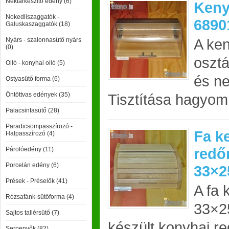
Nektárkészítő edény (6)
Keny
Nokedliszaggatók -
6890
Galuskaszaggatók (18)
A ken
Nyárs - szalonnasütő nyárs
(0)
osztá
Olló - konyhai olló (5)
és n
Ostyasütő forma (6)
Öntöttvas edények (35)
Tisztítása hagyom
Palacsintasütő (28)
Paradicsompasszírozó -
Fa k
Halpasszírozó (4)
redő
Párolóedény (11)
Porcelán edény (6)
33×2
Prések - Préselők (41)
A fa 
Rózsafánk-sütőforma (4)
33×2
Sajtos tallérsütő (7)
készült konyhai r
Serpenyők (82)