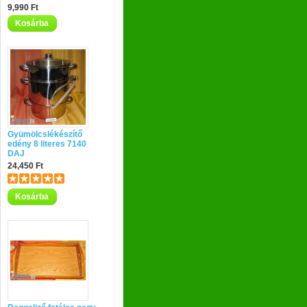
9,990 Ft
Kosárba
Gyümölcslékészítő
edény 8 literes 7140
DAJ
24,450 Ft
Kosárba