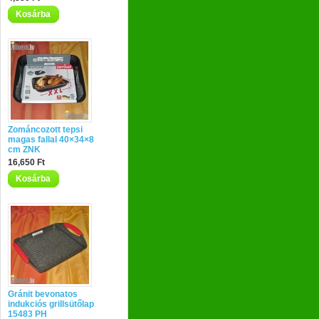
Kosárba
Zománcozott tepsi
magas fallal 40×34×8
cm ZNK
16,650 Ft
Kosárba
Gránit bevonatos
indukciós grillsütőlap
15483 PH