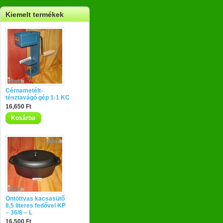
Kiemelt termékek
Cérnametélt-
tésztavágó gép 1-1 KC
16,650 Ft
Kosárba
Öntöttvas kacsasütő
8,5 literes fedővel KP
– 36/8 – L
16,500 Ft