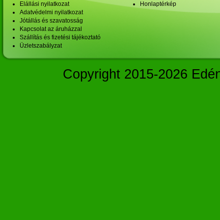
Elállási nyilatkozat
Honlaptérkép
Adatvédelmi nyilatkozat
Jótállás és szavatosság
Kapcsolat az áruházzal
Szállítás és fizetési tájékoztató
Üzletszabályzat
Copyright 2015-2026 Edé