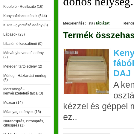
dohos helység.
Klopfoló - Rostlazító (16)
Konyhafelszerelések (644)
Megjelenítés:
lista
/
táblázat
Rende
Kukta - gyorsfőző edény (8)
Termék összehaso
Lábasok (23)
Libatömő kacsatömő (0)
Keny
Márványbevonatú edény
(2)
fábó
Melegen tartó edény (2)
DAJ
Mérleg - Háztartási mérleg
(6)
A ken
Morzsafogó -
osztá
kenyérszeletelő tálca (3)
Mozsár (14)
kézzel és géppel 
Műanyag edények (18)
ez..
Narancsprés, citromprés,
citrusprés (1)