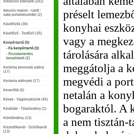
általában kemé
Indukciós edények (182)
préselt lemezb
Italozós malom - rulett -
sakk pohárkészlettel (2)
konyhai eszköz,
Kávéfőzők (38)
Kávéfőző - Teafőző (35)
vagy a megkez
Kenyértartó (5)
- Fa kenyértartó (3)
tárolására alka
- Rozsdamentes
kenyértartó (2)
meggátolja a k
Kerámia bevonatú edény
(17)
megvédi a portó
Kerámia edények (17)
Keverőtál (0)
netalán a kony
Kések - Vágóeszközök (45)
bogaraktól. A 
Kínálótál - Tálalóedény (2)
a nem tisztán-t
Kiöntőedény (13)
Kiszedőkanál - Szűrőkanál
(13)