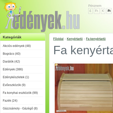
Pénznem
£
Fr.
€
Ft
Kategóriák
Főoldal
»
Kenyértartó
»
Fa kenyértartó
Fa kenyért
Akciós edények (48)
Bogrács (40)
Darálók (42)
Edények (386)
Edénykészletek (1)
Evőeszközök (9)
Fa konyhai eszközök (99)
Fazék (24)
Gázzsámoly - Gázégő (8)