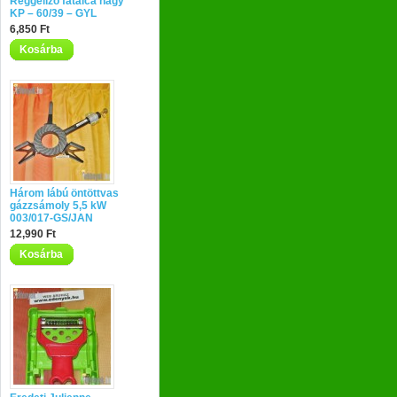
Reggeliző fatálca nagy
KP – 60/39 – GYL
6,850 Ft
Kosárba
Három lábú öntöttvas
gázzsámoly 5,5 kW
003/017-GS/JAN
12,990 Ft
Kosárba