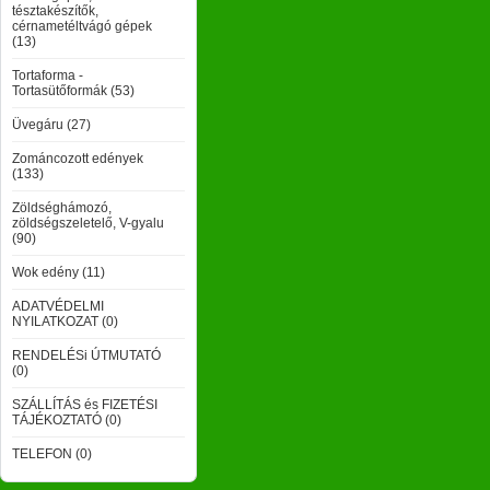
tésztakészítők,
cérnametéltvágó gépek
(13)
Tortaforma -
Tortasütőformák (53)
Üvegáru (27)
Zománcozott edények
(133)
Zöldséghámozó,
zöldségszeletelő, V-gyalu
(90)
Wok edény (11)
ADATVÉDELMI
NYILATKOZAT (0)
RENDELÉSi ÚTMUTATÓ
(0)
SZÁLLÍTÁS és FIZETÉSI
TÁJÉKOZTATÓ (0)
TELEFON (0)