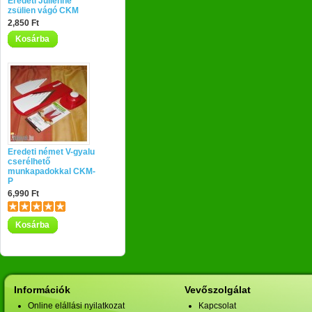
Eredeti Julienne
zsülien vágó CKM
2,850 Ft
Kosárba
Eredeti német V-gyalu
cserélhető
munkapadokkal CKM-
P
6,990 Ft
Kosárba
Információk
Vevőszolgálat
Online elállási nyilatkozat
Kapcsolat