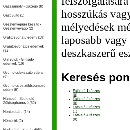
felszolgálására
Gázzsámoly - Gázégő (8)
hosszúkás vagy
Gázgyújtó (1)
mélyedések mé
Gesztenyepüré készítő -
Gesztenyevágó (2)
laposabb vagy
Grafitbevonatú edény (19)
Gránitbevonatos edények
deszkaszerű es
(92)
Grillsütők - Grillsütő
edények (16)
Gyümölcslékészítő edény
Keresés pon
(6)
Gyümölcs és zöldségmosó
edény (9)
Fatálaló 1 részes
(0)
Hámozó - Szeletelő -
Fatálaló 2 részes
Zöldséghámozó (32)
(0)
Fatálaló 3 részes
(1)
Hentes bárd (14)
Fatálaló 4 részes
(0)
Hőmérők (2)
Hurkatöltő - Kolbásztöltő