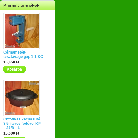
Kiemelt termékek
Cérnametélt-
tésztavágó gép 1-1 KC
16,650 Ft
Kosárba
Öntöttvas kacsasütő
8,5 literes fedővel KP
– 36/8 – L
16,500 Ft