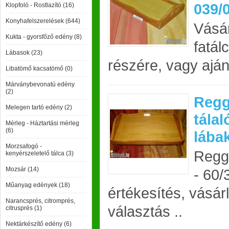
039/
Klopfoló - Rostlazító (16)
Konyhafelszerelések (644)
Vásár
Kukta - gyorsfőző edény (8)
fatál
Lábasok (23)
részére, vagy ajá
Libatömő kacsatömő (0)
Márványbevonatú edény
(2)
Regg
Melegen tartó edény (2)
tálal
Mérleg - Háztartási mérleg
(6)
lába
Morzsafogó -
Regge
kenyérszeletelő tálca (3)
Mozsár (14)
- 60/
Műanyag edények (18)
értékesítés, vásár
Narancsprés, citromprés,
választás ..
citrusprés (1)
Nektárkészítő edény (6)