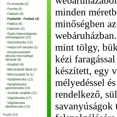
webáruházából
- Fa lisztszita (5)
minden méretb
- Faszita (5)
- Fatálaló (6)
- Fatálalók - Fatálak (4)
minőségben az
- Fatálca (6)
- Fatányér (2)
webáruházban. 
- Gyalu káposztagyalu
zöldséggyalu (15)
- Gyúródeszka (12)
mint tölgy, bü
- Halpucoló deszka (2)
- Kenyérszeletelő
kézi faragássa
deszka morzsafogó
tálcával (6)
- Klopfoló (6)
készített, egy 
- Mécsestartó fából (2)
- Mézcsurgató fa (1)
mélyedéssel és
- Nyújtódeszka (12)
- Nyújtódeszka
gyúródeszka (10)
rendelkező, sül
- Sodrófa nyújtófa (11)
- Vágódeszka (17)
savanyúságok t
- Vágódeszka
tálalódeszka (13)
Fazék (24)