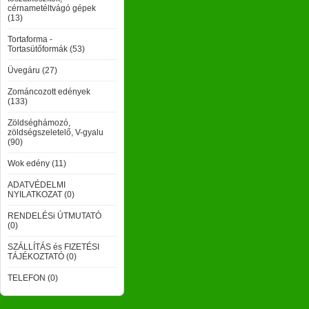
cérnametéltvágó gépek
(13)
Tortaforma -
Tortasütőformák (53)
Üvegáru (27)
Zománcozott edények
(133)
Zöldséghámozó,
zöldségszeletelő, V-gyalu
(90)
Wok edény (11)
ADATVÉDELMI
NYILATKOZAT (0)
RENDELÉSi ÚTMUTATÓ
(0)
SZÁLLÍTÁS és FIZETÉSI
TÁJÉKOZTATÓ (0)
TELEFON (0)