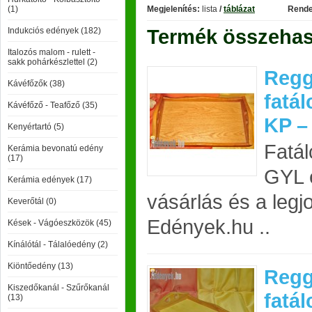
(1)
Megjelenítés:
lista
/
táblázat
Rende
Termék összehaso
Indukciós edények (182)
Italozós malom - rulett -
sakk pohárkészlettel (2)
Regg
Kávéfőzők (38)
fatá
Kávéfőző - Teafőző (35)
KP –
Kenyértartó (5)
Fatál
Kerámia bevonatú edény
(17)
GYL e
Kerámia edények (17)
vásárlás és a legj
Keverőtál (0)
Edények.hu ..
Kések - Vágóeszközök (45)
Kínálótál - Tálalóedény (2)
Kiöntőedény (13)
Regg
Kiszedőkanál - Szűrőkanál
fatál
(13)