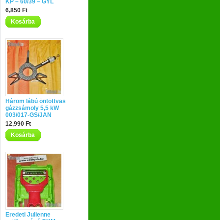
KP – 60/39 – GYL
6,850 Ft
Kosárba
Három lábú öntöttvas
gázzsámoly 5,5 kW
003/017-GS/JAN
12,990 Ft
Kosárba
Eredeti Julienne