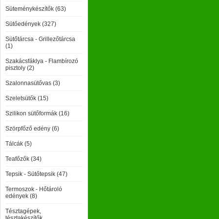
Süteménykészítők (63)
Sütőedények (327)
Sütőtárcsa - Grillezőtárcsa
(1)
Szakácsfáklya - Flambírozó
pisztoly (2)
Szalonnasütővas (3)
Szeletsütők (15)
Szilikon sütőformák (16)
Szörpfőző edény (6)
Tálcák (5)
Teafőzők (34)
Tepsik - Sütőtepsik (47)
Termoszok - Hőtároló
edények (8)
Tésztagépek,
tésztakészítők,