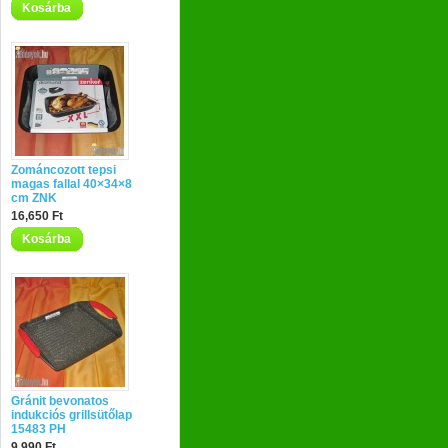
Kosárba
Zománcozott tepsi
magas fallal 40×34×8
cm ZNK
16,650 Ft
Kosárba
Gránit bevonatos
indukciós grillsütőlap
15483 PH
9,990 Ft