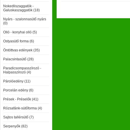
Nokedliszaggatók -
Galuskaszaggatók (18)
Nyárs - szalonnasütő nyárs
(0)
Olló - konyhai olló (5)
Ostyasütő forma (6)
Öntöttvas edények (35)
Palacsintasütő (28)
Paradicsompasszírozó -
Halpasszírozó (4)
Párolóedény (11)
Porcelán edény (6)
Prések - Préselők (41)
Rózsafánk-sütőforma (4)
Sajtos tallérsütő (7)
Serpenyők (82)