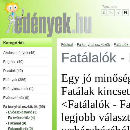
Pénznem
£
Fr.
€
Ft
Kategóriák
Főoldal
»
Fa konyhai eszközök
»
Fatálalók 
Fatálalók -
Akciós edények (48)
Bogrács (40)
Darálók (42)
Egy jó minőség
Edények (386)
Fatálak kincse
Edénykészletek (1)
Evőeszközök (9)
<Fatálalók - Fa
Fa konyhai eszközök (99)
- Evőeszköztartó (3)
legjobb válasz
- Fa evőeszköz (4)
- Fakanál (9)
- Fakanáltartó (2)