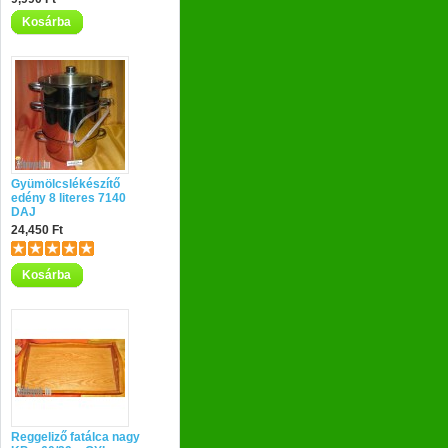
Kosárba
Gyümölcslékészítő
edény 8 literes 7140
DAJ
24,450 Ft
Kosárba
Reggeliző fatálca nagy