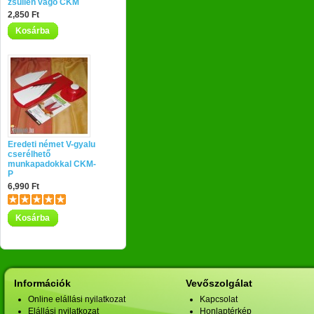
zsülien vágó CKM
2,850 Ft
Kosárba
Eredeti német V-gyalu
cserélhető
munkapadokkal CKM-
P
6,990 Ft
Kosárba
Információk
Vevőszolgálat
Online elállási nyilatkozat
Kapcsolat
Elállási nyilatkozat
Honlaptérkép